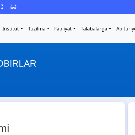
Institut
Tuzilma
Faoliyat
Talabalarga
Abituriy
ADBIRLAR
mi