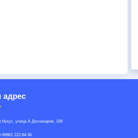
 адрес
г.Нукус, улица A.Досназаров, 108
+99861 222-84-36