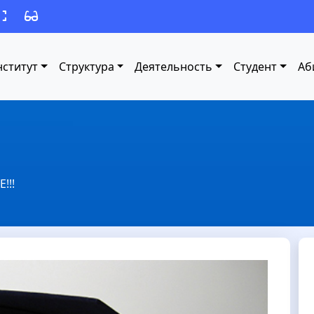
ститут
Структура
Деятельность
Cтудент
Аб
!!!