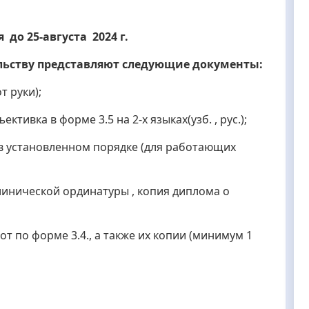
до 25-августа 2024 г.
льству представляют следующие документы:
т руки);
ктивка в форме 3.5 на 2-х языках(узб. , рус.);
 в установленном порядке (для работающих
линической ординатуры , копия диплома о
т по форме 3.4., а также их копии (минимум 1