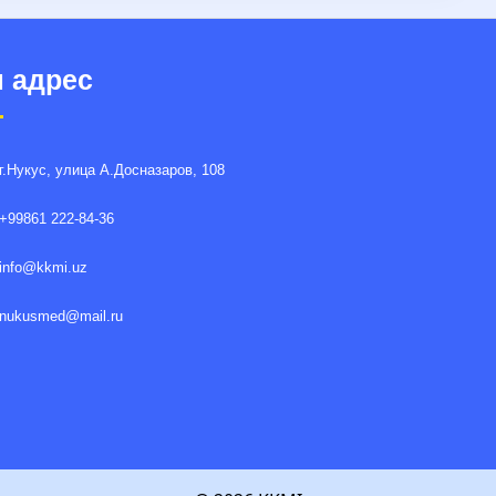
 адрес
г.Нукус, улица A.Досназаров, 108
+99861 222-84-36
info@kkmi.uz
nukusmed@mail.ru