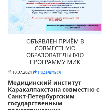
+
/".
This
shortcut
activates
the
screen
ОБЪЯВЛЕН ПРИЁМ В
reader
СОВМЕСТНУЮ
to
ОБРАЗОВАТЕЛЬНУЮ
help
ПРОГРАММУ МИК
you
navigate
10.07.2024
Поделиться
and
interact
Медицинский институт
with
Каракалпакстана совместно с
the
Санкт-Петербургским
content.
государственным