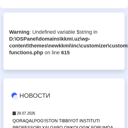
Warning
: Undefined variable $string in
D:\OSPanel\domains\kkmi.uz\wp-
content\themes\newkkmi\inc\customizer\customi
functions.php
on line
615
НОВОСТИ
29.07.2026
QORAQALPOG‘ISTON TIBBIYOT INSTITUTI
PROFESSORI XALQARO ONKOLOGIK FORUMDA