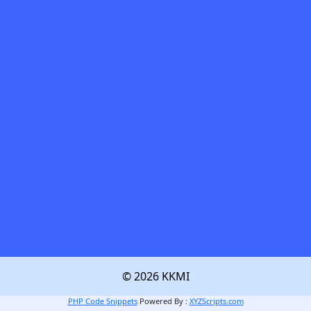
© 2026 KKMI
PHP Code Snippets
Powered By :
XYZScripts.com