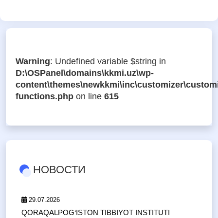
Warning
: Undefined variable $string in
D:\OSPanel\domains\kkmi.uz\wp-
content\themes\newkkmi\inc\customizer\customi
functions.php
on line
615
НОВОСТИ
29.07.2026
QORAQALPOG‘ISTON TIBBIYOT INSTITUTI