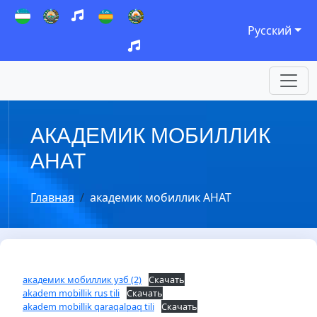
Русский
АКАДЕМИК МОБИЛЛИК
АНАТ
Главная
академик мобиллик АНАТ
академик мобиллик узб (2)
Скачать
akadem mobillik rus tili
Скачать
akadem mobillik qaraqalpaq tili
Скачать