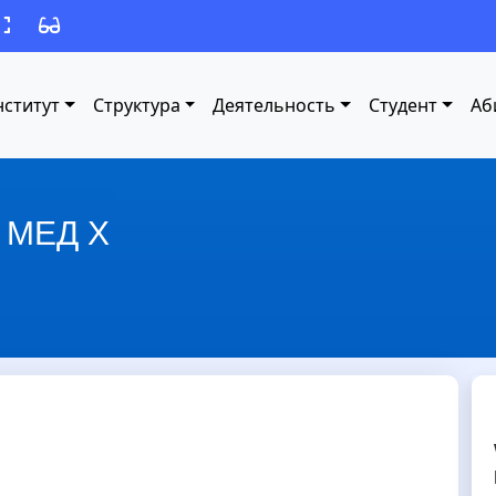
ститут
Структура
Деятельность
Cтудент
Аб
 МЕД Х