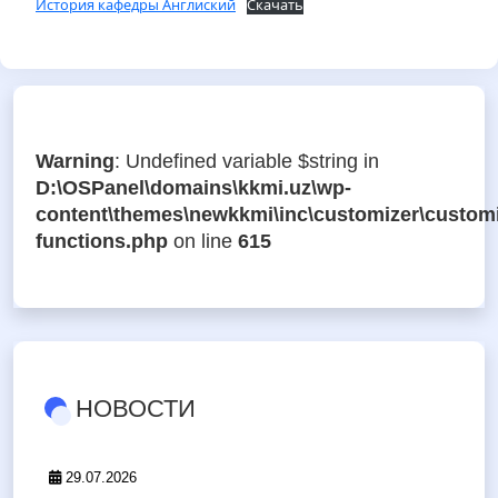
История кафедры Англиский
Скачать
Warning
: Undefined variable $string in
D:\OSPanel\domains\kkmi.uz\wp-
content\themes\newkkmi\inc\customizer\customi
functions.php
on line
615
НОВОСТИ
29.07.2026