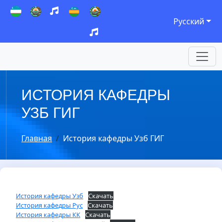
Русский
ИСТОРИЯ КАФЕДРЫ
УЗБ ГИГ
Главная
История кафедры Узб ГИГ
История кафедры Узб
Скачать
История кафедры Рус
Скачать
История кафедры КК
Скачать