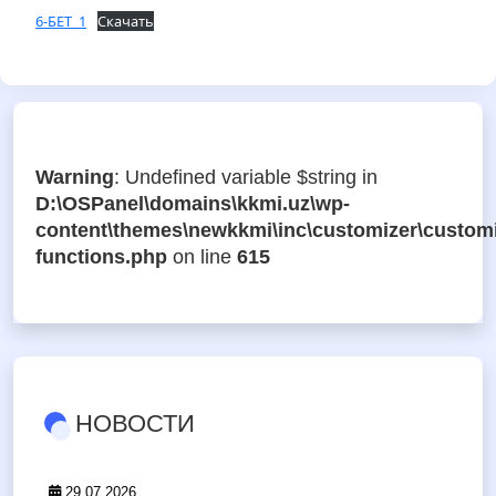
6-БЕТ_1
Скачать
Warning
: Undefined variable $string in
D:\OSPanel\domains\kkmi.uz\wp-
content\themes\newkkmi\inc\customizer\customi
functions.php
on line
615
НОВОСТИ
29.07.2026