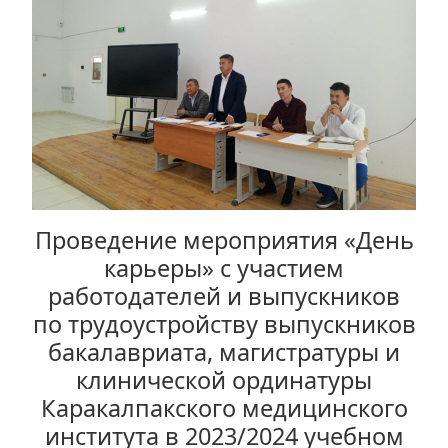
+
/".
This
shortcut
activates
the
screen
reader
to
help
Проведение мероприятия «День
you
карьеры» с участием
navigate
работодателей и выпускников
and
по трудоустройству выпускников
interact
бакалавриата, магистратуры и
with
клинической ординатуры
the
content.
Каракалпакского медицинского
института в 2023/2024 учебном