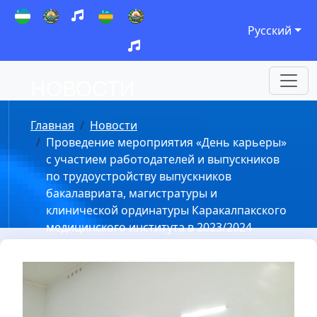
Welcome
to
Русский
All
in
One
НОВОСТИ
Accessibility
screen
Главная
Новости
reader.
Проведение мероприятия «День карьеры»
To
с участием работодателей и выпускников
start
по трудоустройству выпускников
the
бакалавриата, магистратуры и
All
клинической ординатуры Каракалпакского
in
медицинского института в 2023/2024
One
учебном году.
Accessibility
screen
reader,
press
"Ctrl