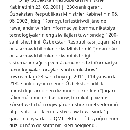
Kabinetiniń 23. 05. 2001 jıl 230-sanlı qararı,
Ózbekstan Respublikası Ministrler Kabinetiniń 06.
06. 2002 jıldaǵı “Kompyuterlestiriwdi jáne de
rawajlandırıw hám informaciya kommunikatsiya
texnologiyaların engiziw ilajları tuwrısındaǵı” 200-
sanlı sheshimi, Ózbekstan Respublikası Joqarı hám
orta arnawlı bilimlendiriw Ministiriniń “Joqarı hám
orta arnawlı bilimlendiriw ministirligi
sistemasındaǵı oqıw mákemelerinde informaciya
texnologiyaları orayları shólkemlestiriw”
tuwrısındaǵı 23-sanlı buyrıǵı, 2011 jıl 14 yanvarda
2182-sanlı buyrıǵı menen Ózbekstan ádillik
ministrligi tárepinen dizimnen ótkerilgen “Joqarı
tálim mákemeleri basqarıw, texnikalıq, xızmet
kórsetiwshi hám oqıw járdemshi xızmetkerleriniń
úlgili shtat birliklerin tastıyıqlaw tuwrısında”ǵi
qararına tiykarlanıp QMI rektorınıń buyrıǵı menen
dúzildi hám de shtat birlikleri belgilendi.