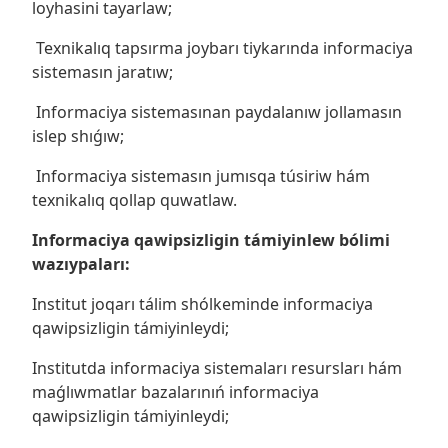
loyhasini tayarlaw;
Texnikalıq tapsırma joybarı tiykarında informaciya
sistemasın jaratıw;
Informaciya sistemasınan paydalanıw jollamasın
islep shıǵıw;
Informaciya sistemasın jumısqa túsiriw hám
texnikalıq qollap quwatlaw.
Informaciya qawipsizligin támiyinlew bólimi
wazıypaları:
Institut joqarı tálim shólkeminde informaciya
qawipsizligin támiyinleydi;
Institutda informaciya sistemaları resursları hám
maǵlıwmatlar bazalarınıń informaciya
qawipsizligin támiyinleydi;