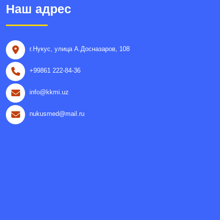
Наш адрес
г.Нукус, улица A.Досназаров, 108
+99861 222-84-36
info@kkmi.uz
nukusmed@mail.ru