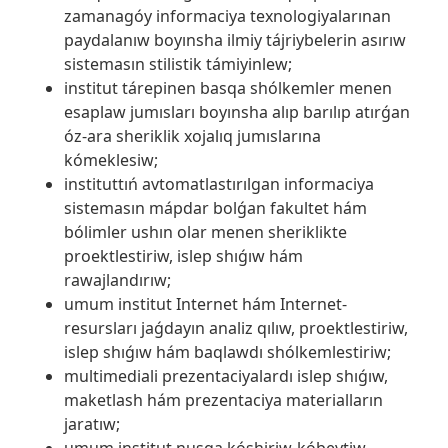
zamanagóy informaciya texnologiyalarınan
paydalanıw boyınsha ilmiy tájriybelerin asırıw
sistemasın stilistik támiyinlew;
institut tárepinen basqa shólkemler menen
esaplaw jumısları boyınsha alıp barılıp atırǵan
óz-ara sheriklik xojalıq jumıslarına
kómeklesiw;
instituttıń avtomatlastırılgan informaciya
sistemasın mápdar bolǵan fakultet hám
bólimler ushın olar menen sheriklikte
proektlestiriw, islep shıǵıw hám
rawajlandırıw;
umum institut Internet hám Internet-
resursları jaǵdayın analiz qılıw, proektlestiriw,
islep shıǵıw hám baqlawdı shólkemlestiriw;
multimediali prezentaciyalardı islep shıǵıw,
maketlash hám prezentaciya materialların
jaratıw;
umum institut nusqa kóshiriw-kóbeytiw