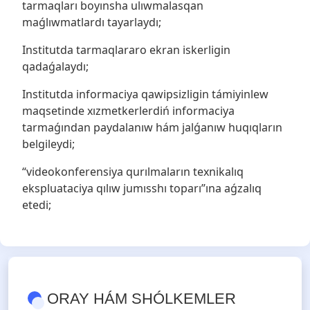
tarmaqları boyınsha ulıwmalasqan
maǵlıwmatlardı tayarlaydı;
Institutda tarmaqlararo ekran iskerligin
qadaǵalaydı;
Institutda informaciya qawipsizligin támiyinlew
maqsetinde xızmetkerlerdiń informaciya
tarmaǵından paydalanıw hám jalǵanıw huqıqların
belgileydi;
“videokonferensiya qurılmaların texnikalıq
ekspluataciya qılıw jumısshı toparı”ına aǵzalıq
etedi;
ORAY HÁM SHÓLKEMLER