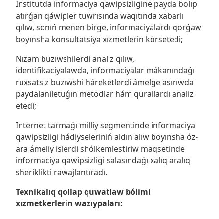
Institutda informaciya qawipsizligine payda bolıp
atırǵan qáwipler tuwrısında waqıtında xabarlı
qılıw, sonıń menen birge, informaciyalardı qorǵaw
boyınsha konsultatsiya xızmetlerin kórsetedi;
Nızam buzıwshilerdi analiz qılıw,
identifikaciyalawda, informaciyalar mákanındaǵı
ruxsatsız buzıwshi háreketlerdi ámelge asırıwda
paydalaniletuǵın metodlar hám qurallardı analiz
etedi;
Internet tarmaǵı milliy segmentinde informaciya
qawipsizligi hádiyseleriniń aldın alıw boyınsha óz-
ara ámeliy islerdi shólkemlestiriw maqsetinde
informaciya qawipsizligi salasındaǵı xalıq aralıq
sheriklikti rawajlantıradı.
Texnikalıq qollap quwatlaw bólimi
xızmetkerlerin wazıypaları: