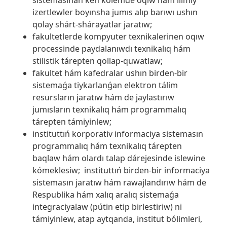
izertlewler boyınsha jumıs alıp barıwı ushın
qolay shárt-shárayatlar jaratıw;
fakultetlerde kompyuter texnikalerinen oqıw
processinde paydalanıwdı texnikalıq hám
stilistik tárepten qollap-quwatlaw;
fakultet hám kafedralar ushın birden-bir
sistemaǵa tiykarlanǵan elektron tálim
resursların jaratıw hám de jaylastırıw
jumısların texnikalıq hám programmalıq
tárepten támiyinlew;
instituttıń korporativ informaciya sistemasın
programmalıq hám texnikalıq tárepten
baqlaw hám olardı talap dárejesinde islewine
kómeklesiw; instituttıń birden-bir informaciya
sistemasın jaratıw hám rawajlandırıw hám de
Respublika hám xalıq aralıq sistemaǵa
integraciyalaw (pútin etip birlestiriw) ni
támiyinlew, atap aytqanda, institut bólimleri,