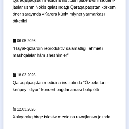
Qaraqalpaqstan medicina institutın pitkeriwshi student-
jaslar ushın Nókis qalasındaǵı Qaraqalpaqstan kórkem
óner sarayında «Karera kúni» miynet yarmarkası
ótkerildi
06.05.2026
“Hayal-qızlardıń reproduktiv salamatlıǵı: áhmietli
mashqalalar hám sheshimler”
18.03.2026
Qaraqalpaqstan medicina institutında “Ózbekstan –
keńpeyil diyar” koncert baǵdarlaması bolıp ótti
12.03.2026
Xalıqaralıq birge islesiw medicina rawajlanıwı jolında