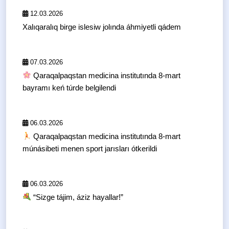
12.03.2026
Xalıqaralıq birge islesiw jolında áhmiyetli qádem
07.03.2026
Qaraqalpaqstan medicina institutında 8-mart
bayramı keń túrde belgilendi
06.03.2026
Qaraqalpaqstan medicina institutında 8-mart
múnásibeti menen sport jarısları ótkerildi
06.03.2026
“Sizge tájim, áziz hayallar!”