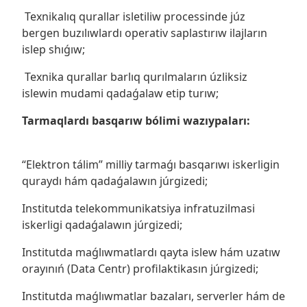
Texnikalıq qurallar isletiliw processinde júz
bergen buzılıwlardı operativ saplastırıw ilajların
islep shıǵıw;
Texnika qurallar barlıq qurılmaların úzliksiz
islewin mudami qadaǵalaw etip turıw;
Tarmaqlardı basqarıw bólimi wazıypaları:
“Elektron tálim” milliy tarmaǵı basqarıwı iskerligin
quraydı hám qadaǵalawın júrgizedi;
Institutda telekommunikatsiya infratuzilmasi
iskerligi qadaǵalawın júrgizedi;
Institutda maǵlıwmatlardı qayta islew hám uzatıw
orayınıń (Data Centr) profilaktikasın júrgizedi;
Institutda maǵlıwmatlar bazaları, serverler hám de