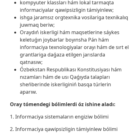
kompyuter klassları hám lokal tarmaqta
informaciyalar qawipsizligin támiyinlew;
ishga jaramsız orgtexnika vosilariga texnikalıq
juwmaq beriw;
Oraydıń iskerligi hám maqsetlerine sáykes
keletuǵın joybarlar boyınsha Pán hám
informaciya texnologiyalar orayı hám de sırt el
grantlariga daǵaza etilgen jarıslarda
qatnasıw;
Ózbekstan Respublikası Konstitusiyası hám
nızamları hám de usı Qaǵıyda talapları
sheńberinde iskerliginiń basqa túrlerin
aparıw.
Oray tómendegi bólimlerdi óz ishine aladı:
1. Informaciya sistemaların engiziw bólimi
2. Informaciya qawipsizligin támiyinlew bólimi