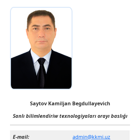
Saytov Kamiljan Begdullayevich
Sanlı bilimlendiriw texnologiyaları orayı baslıǵı
E-mail:
admin@kkmi.uz