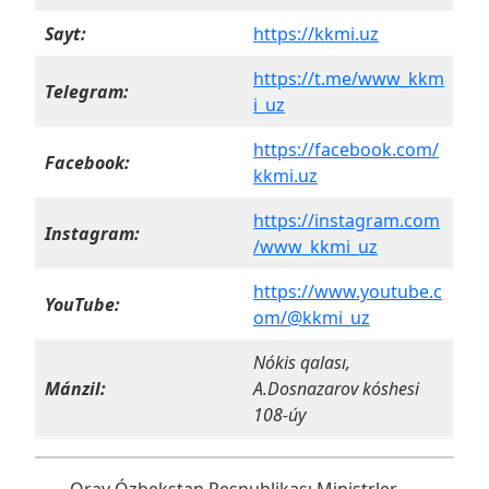
Sayt:
https://kkmi.uz
https://t.me/www_kkm
Telegram:
i_uz
https://facebook.com/
Facebook:
kkmi.uz
https://instagram.com
Instagram:
/www_kkmi_uz
https://www.youtube.c
YouTube:
om/@kkmi_uz
Nókis qalası,
Mánzil:
A.Dosnazarov kóshesi
108-úy
Oray Ózbekstan Respublikası Ministrler