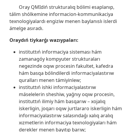
Oray QMIdiń strukturalıq bólimi esaplanıp,
tálim shólkemine informacion-kommunikaciya
texnologiyalardı engiziw menen baylanıslı islerdi
ámelge asıradı.
Oraydıń tiykarǵı wazıypaları:
instituttıń informaciya sisteması hám
zamanagóy kompyuter strukturaları
negezinde oqıw procesin fakultet, kafedra
hám basqa bólindilerdi informaciyalastırıw
quralları menen támiyinlew;
instituttıń ishki informaciyalastırıw
máselelerin sheshiw, yaǵnıy oqıw procesin,
instituttıń ilimiy hám basqarıw – xojalıq
iskerligin, joqarı oqıw jurtlararo iskerligin hám
informaciyalastırıw salasındaǵı xalıq aralıq
xızmetlerin informaciya texnologiyaları hám
derekler menen bayıtıp barıw;