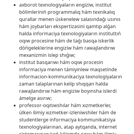
axborot texnologiyaların engiziw, institut
bólimleriniń programmalıq hám texnikalıq
qurallar menen úskenelew salasındaǵı usınıs
hám joybarları ekspertizasini qamtıp alǵan
halda informaciya texnologiyaların instituttıń
oqıw procesine hám de taǵı basqa iskerlik
dóńgeleklerine engiziw hám rawajlandırıw
mexanizmin islep shıǵıw;
institut basqarıwı hám oqıw procesin
informaciya menen támiyinlew maqsetinde
informacion-kommunikaciya texnologiyaların
zaman talaplarınan kelip shıqqan halda
rawajlandırıw hám engiziw boyınsha islerdi
ámelge asırıw;
professor-oqıtıwshılar hám xızmetkerler,
úlken ilimiy xızmetker-izleniwshiler hám de
studentlerge informaciya kommunikatsiya
texnologiyalarınan, atap aytqanda, internet
sistemasınan keń kólemde oqıw hám ilimiy