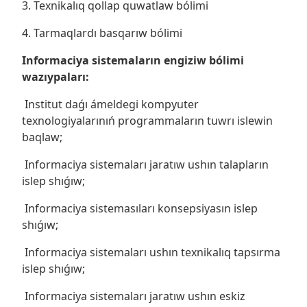
3. Texnikalıq qollap quwatlaw bólimi
4. Tarmaqlardı basqarıw bólimi
Informaciya sistemaların engiziw bólimi
wazıypaları:
Institut daǵı ámeldegi kompyuter
texnologiyalarınıń programmaların tuwrı islewin
baqlaw;
Informaciya sistemaları jaratıw ushın talapların
islep shıǵıw;
Informaciya sistemasıları konsepsiyasın islep
shıǵıw;
Informaciya sistemaları ushın texnikalıq tapsırma
islep shıǵıw;
Informaciya sistemaları jaratıw ushın eskiz