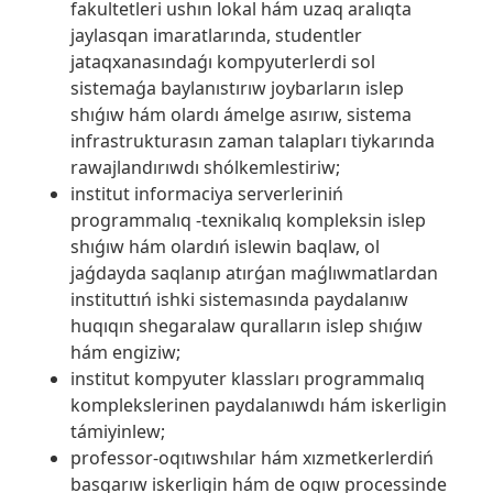
fakultetleri ushın lokal hám uzaq aralıqta
jaylasqan imaratlarında, studentler
jataqxanasındaǵı kompyuterlerdi sol
sistemaǵa baylanıstırıw joybarların islep
shıǵıw hám olardı ámelge asırıw, sistema
infrastrukturasın zaman talapları tiykarında
rawajlandırıwdı shólkemlestiriw;
institut informaciya serverleriniń
programmalıq -texnikalıq kompleksin islep
shıǵıw hám olardıń islewin baqlaw, ol
jaǵdayda saqlanıp atırǵan maǵlıwmatlardan
instituttıń ishki sistemasında paydalanıw
huqıqın shegaralaw quralların islep shıǵıw
hám engiziw;
institut kompyuter klassları programmalıq
komplekslerinen paydalanıwdı hám iskerligin
támiyinlew;
professor-oqıtıwshılar hám xızmetkerlerdiń
basqarıw iskerligin hám de oqıw processinde