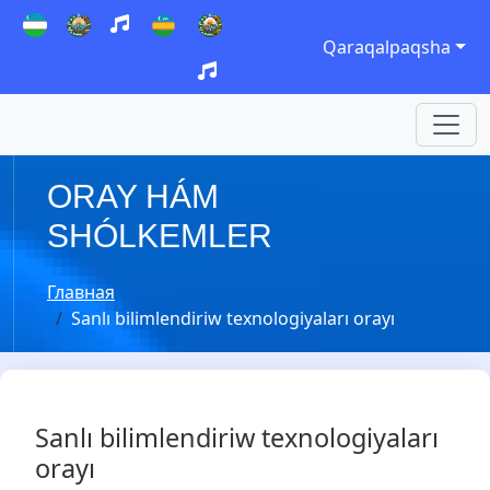
Qaraqalpaqsha
ORAY HÁM
SHÓLKEMLER
Главная
Sanlı bilimlendiriw texnologiyaları orayı
Sanlı bilimlendiriw texnologiyaları
orayı