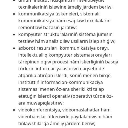
texnikaleriniń islewine ámeliy járdem beriw;
kommunikatsiya úskeneleri, sistemalı
kommunikatsiya hám esaplaw texnikaların
remontlaw bazasın jaratıw;
kompyuter strukturalarıniń sistema jumısın
testlew hám analiz qılıw usılların islep shıǵıw;
axborot resursları, kommunikatsiya orayı,
intellektuallıq kompyuter sisteması orayları
tárepinen oqıw procesi hám iskerliginiń basqa
túrlerin informaciyalastırıw maqsetinde
atqarılıp atırǵan islerdi, sonıń menen birge,
instituttıń informacion-kommunikaciya
sisteması menen óz-ara sheriklikti talap
etetuǵın islerdi operativ (operativ) túrde óz-
ara muwapıqlastırıw;
videokonferentsiya, videomaslahatlar hám
videobahslar ótkeriwde paydalanıwshı hám
tıńlawshılarǵa ámeliy járdem beriw;