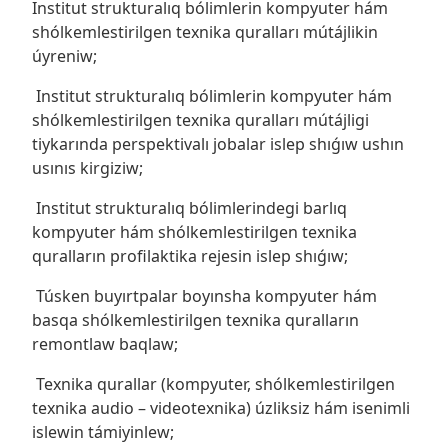
Institut strukturalıq bólimlerin kompyuter hám
shólkemlestirilgen texnika quralları mútájlikin
úyreniw;
Institut strukturalıq bólimlerin kompyuter hám
shólkemlestirilgen texnika quralları mútájligi
tiykarında perspektivalı jobalar islep shıǵıw ushın
usınıs kirgiziw;
Institut strukturalıq bólimlerindegi barlıq
kompyuter hám shólkemlestirilgen texnika
quralların profilaktika rejesin islep shıǵıw;
Túsken buyırtpalar boyınsha kompyuter hám
basqa shólkemlestirilgen texnika quralların
remontlaw baqlaw;
Texnika qurallar (kompyuter, shólkemlestirilgen
texnika audio – videotexnika) úzliksiz hám isenimli
islewin támiyinlew;