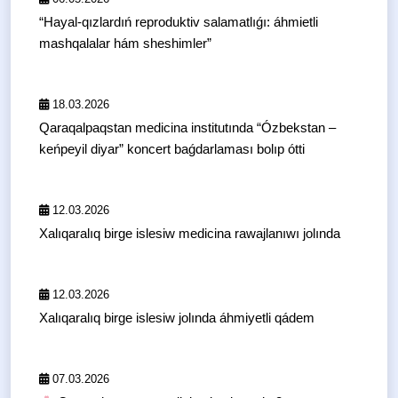
“Hayal-qızlardıń reproduktiv salamatlıǵı: áhmietli
mashqalalar hám sheshimler”
18.03.2026
Qaraqalpaqstan medicina institutında “Ózbekstan –
keńpeyil diyar” koncert baǵdarlaması bolıp ótti
12.03.2026
Xalıqaralıq birge islesiw medicina rawajlanıwı jolında
12.03.2026
Xalıqaralıq birge islesiw jolında áhmiyetli qádem
07.03.2026