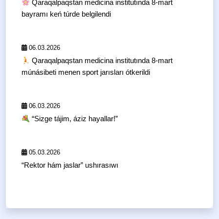
Qaraqalpaqstan medicina institutında 8-mart
bayramı keń túrde belgilendi
06.03.2026
Qaraqalpaqstan medicina institutında 8-mart
múnásibeti menen sport jarısları ótkerildi
06.03.2026
“Sizge tájim, áziz hayallar!”
05.03.2026
“Rektor hám jaslar” ushırasıwı