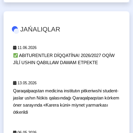
JAŃALIQLAR
11.06.2026
ABITURENTLER DÍQQATÍNA! 2026/2027 OQÍW
JÍLÍ USHIN QABILLAW DAWAM ETPEKTE
13.05.2026
Qaraqalpaqstan medicina institutın pitkeriwshi student-
jaslar ushın Nókis qalasındaǵı Qaraqalpaqstan kórkem
óner sarayında «Karera kúni» miynet yarmarkası
ótkerildi
06.05.2026