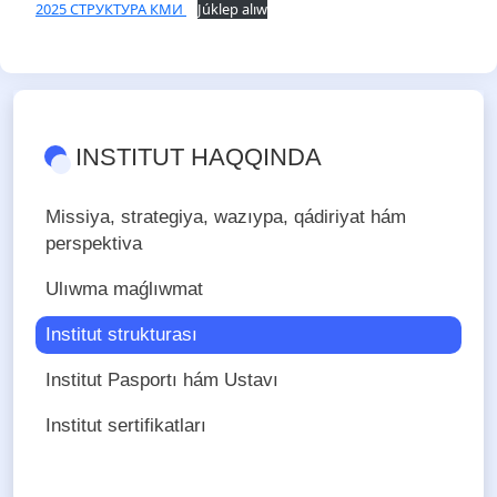
2025 СТРУКТУРА КМИ
Júklep alıw
INSTITUT HAQQINDA
Missiya, strategiya, wazıypa, qádiriyat hám
perspektiva
Ulıwma maǵlıwmat
Institut strukturası
Institut Pasportı hám Ustavı
Institut sertifikatları