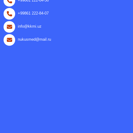
+99861 222-84-36
+99861 222-84-07
info@kkmi.uz
nukusmed@mail.ru