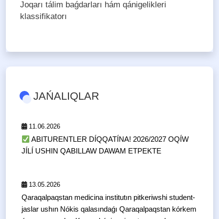
Joqarı tálim baǵdarları hám qánigelikleri
klassifikatorı
JAŃALIQLAR
11.06.2026
ABITURENTLER DÍQQATÍNA! 2026/2027 OQÍW
JÍLÍ USHIN QABILLAW DAWAM ETPEKTE
13.05.2026
Qaraqalpaqstan medicina institutın pitkeriwshi student-
jaslar ushın Nókis qalasındaǵı Qaraqalpaqstan kórkem