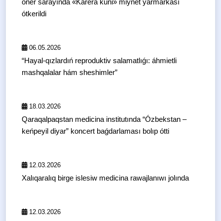
óner sarayında «Karera kúni» miynet yarmarkası
ótkerildi
06.05.2026
“Hayal-qızlardıń reproduktiv salamatlıǵı: áhmietli
mashqalalar hám sheshimler”
18.03.2026
Qaraqalpaqstan medicina institutında “Ózbekstan –
keńpeyil diyar” koncert baǵdarlaması bolıp ótti
12.03.2026
Xalıqaralıq birge islesiw medicina rawajlanıwı jolında
12.03.2026