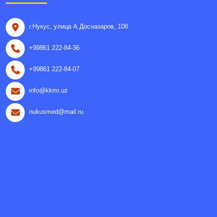
г.Нукус, улица A.Досназаров, 108
+99861 222-84-36
+99861 222-84-07
info@kkmi.uz
nukusmed@mail.ru