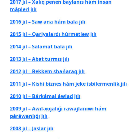
2017 jıl – Xalıq penen baylanıs hám insan
mápleri jılı
2016 jıl – Saw ana hám bala jılı
2015 jıl – Qariyalardı húrmetlew jılı
2014 jıl – Salamat bala jılı
2013 jıl – Abat turmıs jılı
2012 jıl – Bekkem shańaraq jılı
2011 jıl – Kishi biznes hám jeke isbilermenlik jılı
2010 jıl – Bárkámal áwlad jılı
2009 jıl – Awıl-xojalıǵı rawajlanıwı hám
páráwanlıǵı jılı
2008 jıl – Jaslar jılı