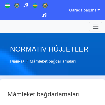
Qaraqalpaqsha
NORMATIV HÚJJETLER
Главная
Mámleket baǵdarlamaları
Mámleket baǵdarlamaları