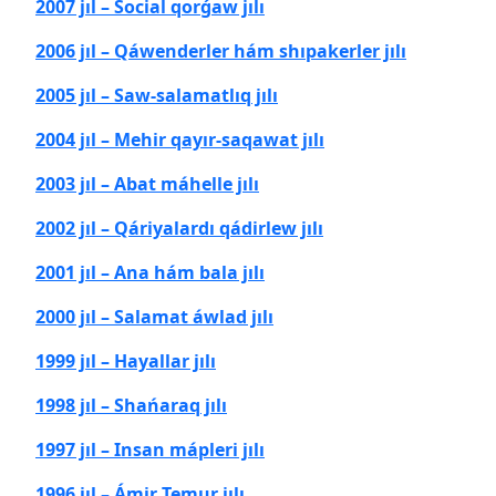
2007 jıl – Social qorǵaw jılı
2006 jıl – Qáwenderler hám shıpakerler jılı
2005 jıl – Saw-salamatlıq jılı
2004 jıl – Mehir qayır-saqawat jılı
2003 jıl – Abat máhelle jılı
2002 jıl – Qáriyalardı qádirlew jılı
2001 jıl – Ana hám bala jılı
2000 jıl – Salamat áwlad jılı
1999 jıl – Hayallar jılı
1998 jıl – Shańaraq jılı
1997 jıl – Insan mápleri jılı
1996 jıl – Ámir Temur jılı