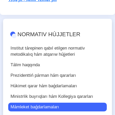
NORMATIV HÚJJETLER
Institut tárepinen qabıl etilgen normativ
metodikalıq hám atqarıw hújjetleri
Tálim haqqında
Prezidenttiń párman hám qararları
Húkimet qarar hám baǵdarlamaları
Ministrlik buyrıqları hám Kollegiya qararları
Mámleket baǵdarlamaları