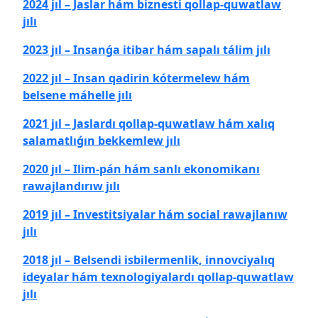
2024 jıl – Jaslar hám biznesti qollap-quwatlaw
jılı
2023 jıl – Insanǵa itibar hám sapalı tálim jılı
2022 jıl – Insan qadirin kótermelew hám
belsene máhelle jılı
2021 jıl – Jaslardı qollap-quwatlaw hám xalıq
salamatlıǵın bekkemlew jılı
2020 jıl – Ilim-pán hám sanlı ekonomikanı
rawajlandırıw jılı
2019 jıl – Investitsiyalar hám social rawajlanıw
jılı
2018 jıl – Belsendi isbilermenlik, innovciyalıq
ideyalar hám texnologiyalardı qollap-quwatlaw
jılı