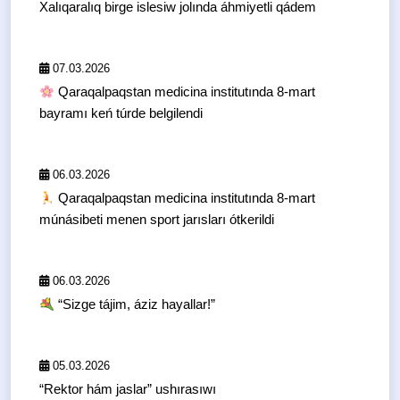
Xalıqaralıq birge islesiw jolında áhmiyetli qádem
07.03.2026
Qaraqalpaqstan medicina institutında 8-mart
bayramı keń túrde belgilendi
06.03.2026
Qaraqalpaqstan medicina institutında 8-mart
múnásibeti menen sport jarısları ótkerildi
06.03.2026
“Sizge tájim, áziz hayallar!”
05.03.2026
“Rektor hám jaslar” ushırasıwı