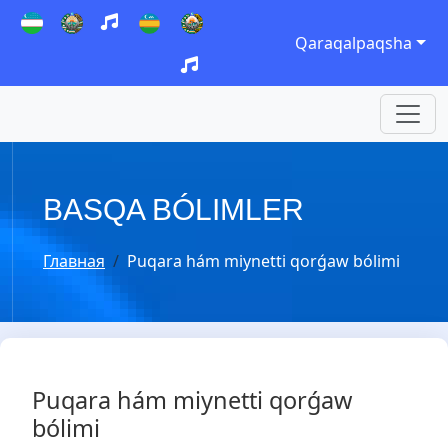
Qaraqalpaqsha
BASQA BÓLIMLER
Главная
Puqara hám miynetti qorǵaw bólimi
Puqara hám miynetti qorǵaw
bólimi