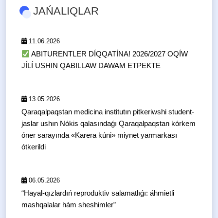
JAŃALIQLAR
11.06.2026
ABITURENTLER DÍQQATÍNA! 2026/2027 OQÍW
JÍLÍ USHIN QABILLAW DAWAM ETPEKTE
13.05.2026
Qaraqalpaqstan medicina institutın pitkeriwshi student-
jaslar ushın Nókis qalasındaǵı Qaraqalpaqstan kórkem
óner sarayında «Karera kúni» miynet yarmarkası
ótkerildi
06.05.2026
“Hayal-qızlardıń reproduktiv salamatlıǵı: áhmietli
mashqalalar hám sheshimler”