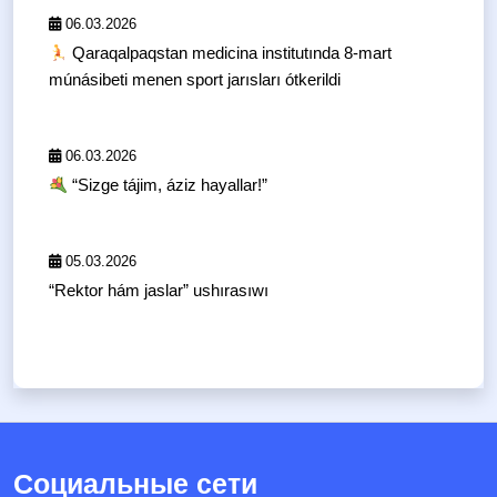
06.03.2026
Qaraqalpaqstan medicina institutında 8-mart
múnásibeti menen sport jarısları ótkerildi
06.03.2026
“Sizge tájim, áziz hayallar!”
05.03.2026
“Rektor hám jaslar” ushırasıwı
Социальные сети