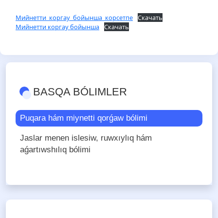
Мийнетти_коргау_бойынша_корсетпе
Скачать
Мийнетти коргау бойынша
Скачать
BASQA BÓLIMLER
Puqara hám miynetti qorǵaw bólimi
Jaslar menen islesiw, ruwxıylıq hám
aǵartıwshılıq bólimi