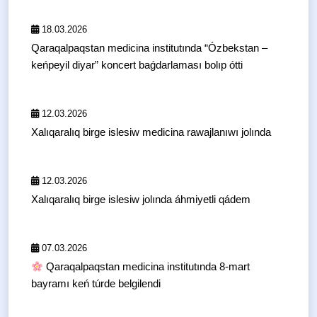
18.03.2026
Qaraqalpaqstan medicina institutında “Ózbekstan –
keńpeyil diyar” koncert baǵdarlaması bolıp ótti
12.03.2026
Xalıqaralıq birge islesiw medicina rawajlanıwı jolında
12.03.2026
Xalıqaralıq birge islesiw jolında áhmiyetli qádem
07.03.2026
Qaraqalpaqstan medicina institutında 8-mart
bayramı keń túrde belgilendi