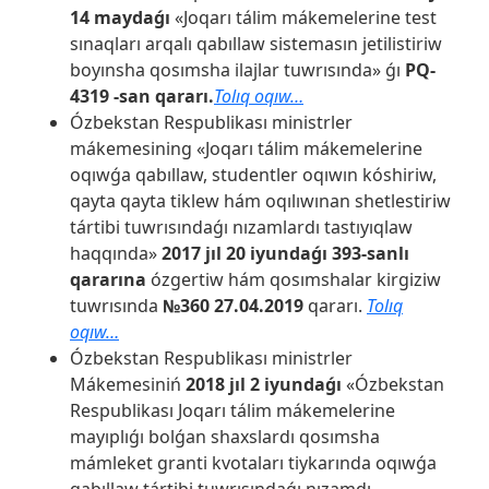
14 maydaǵı
«Joqarı tálim mákemelerine test
sınaqları arqalı qabıllaw sistemasın jetilistiriw
boyınsha qosımsha ilajlar tuwrısında» ǵı
PQ-
4319 -san qararı.
Tolıq oqıw…
Ózbekstan Respublikası ministrler
mákemesining «Joqarı tálim mákemelerine
oqıwǵa qabıllaw, studentler oqıwın kóshiriw,
qayta qayta tiklew hám oqılıwınan shetlestiriw
tártibi tuwrısındaǵı nızamlardı tastıyıqlaw
haqqında»
2017 jıl 20 iyundaǵı 393-sanlı
qararına
ózgertiw hám qosımshalar kirgiziw
tuwrısında
№360 27.04.2019
qararı.
Tolıq
oqıw…
Ózbekstan Respublikası ministrler
Mákemesiniń
2018 jıl 2 iyundaǵı
«Ózbekstan
Respublikası Joqarı tálim mákemelerine
mayıplıǵı bolǵan shaxslardı qosımsha
mámleket granti kvotaları tiykarında oqıwǵa