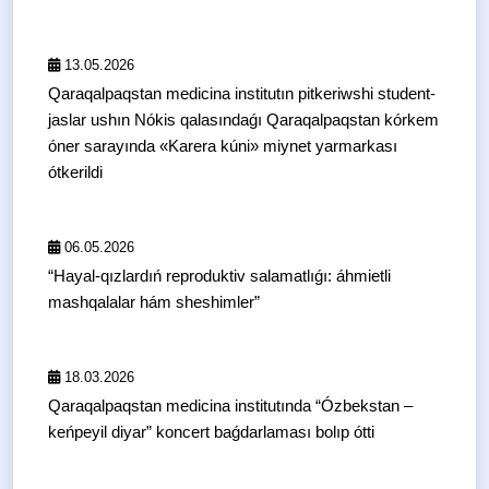
13.05.2026
Qaraqalpaqstan medicina institutın pitkeriwshi student-
jaslar ushın Nókis qalasındaǵı Qaraqalpaqstan kórkem
óner sarayında «Karera kúni» miynet yarmarkası
ótkerildi
06.05.2026
“Hayal-qızlardıń reproduktiv salamatlıǵı: áhmietli
mashqalalar hám sheshimler”
18.03.2026
Qaraqalpaqstan medicina institutında “Ózbekstan –
keńpeyil diyar” koncert baǵdarlaması bolıp ótti