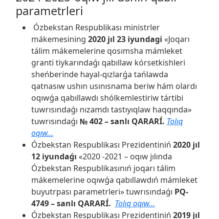
parametrleri
Ózbekstan Respublikası ministrler
mákemesining
2020 jıl 23 iyundagi
«Joqarı
tálim mákemelerine qosımsha mámleket
granti tiykarındaǵı qabıllaw kórsetkishleri
sheńberinde hayal-qızlarǵa tańlawda
qatnasıw ushın usınısnama beriw hám olardı
oqıwǵa qabıllawdı shólkemlestiriw tártibi
tuwrısındaǵı nızamdı tastıyıqlaw haqqında»
tuwrısındaǵı
№ 402 – sanlı QARARÍ.
Tolıq
oqıw…
Ózbekstan Respublikası Prezidentiniń
2020 jıl
12 iyundaǵı
«2020 -2021 – oqıw jılında
Ózbekstan Respublikasınıń joqarı tálim
mákemelerine oqıwǵa qabıllawdıń mámleket
buyutrpası parametrleri» tuwrısındaǵı
PQ-
4749 – sanlı QARARÍ.
Tolıq oqıw…
Ózbekstan Respublikası Prezidentiniń
2019 jıl