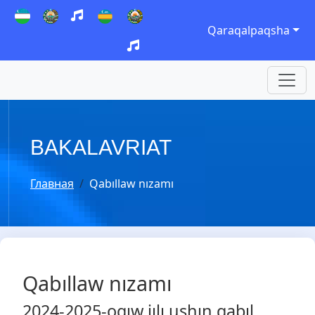
Qaraqalpaqsha
BAKALAVRIAT
Главная
Qabıllaw nızamı
Qabıllaw nızamı
2024-2025-oqıw jılı ushın qabıl