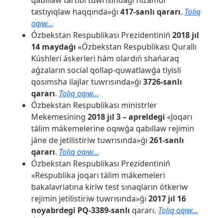
qabıllaw tártibi tuwrısındaǵı nızamdı
tastıyıqlaw haqqında»ǵı
417-sanlı qararı
.
Tolıq
oqıw…
Ózbekstan Respublikası Prezidentiniń
2018 jıl
14 maydaǵı
«Ózbekstan Respublikası Qurallı
Kúshleri áskerleri hám olardıń shańaraq
aǵzaların social qollap-quwatlawǵa tiyisli
qosımsha ilajlar tuwrısında»ǵı
3726-sanlı
qararı
.
Tolıq oqıw…
Ózbekstan Respublikası ministrler
Mekemesining
2018 jıl 3 – apreldegi
«Joqarı
tálim mákemelerine oqıwǵa qabıllaw rejimin
jáne de jetilistiriw tuwrısında»ǵı
261-sanlı
qararı
.
Tolıq oqıw…
Ózbekstan Respublikası Prezidentiniń
«Respublika joqarı tálim mákemeleri
bakalavriatına kiriw test sınaqların ótkeriw
rejimin jetilistiriw tuwrısında»ǵı
2017 jıl 16
noyabrdegi PQ-3389-sanlı
qararı.
Tolıq oqıw…