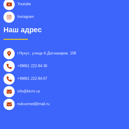
Youtube
Instagram
Наш адрес
г.Нукус, улица A.Досназаров, 108
+99861 222-84-36
+99861 222-84-07
info@kkmi.uz
nukusmed@mail.ru