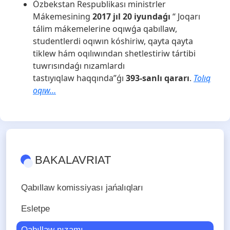
Ózbekstan Respublikası ministrler
Mákemesining
2017 jıl 20 iyundaǵı
“ Joqarı
tálim mákemelerine oqıwǵa qabıllaw,
studentlerdi oqıwın kóshiriw, qayta qayta
tiklew hám oqılıwından shetlestiriw tártibi
tuwrısındaǵı nızamlardı
tastıyıqlaw haqqında”ǵı
393-sanlı qararı
.
Tolıq
oqıw…
BAKALAVRIAT
Qabıllaw komissiyası jańalıqları
Esletpe
Qabıllaw nızamı