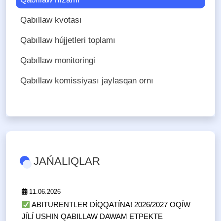
Qabıllaw kvotası
Qabıllaw hújjetleri toplamı
Qabıllaw monitoringi
Qabıllaw komissiyası jaylasqan ornı
JAŃALIQLAR
11.06.2026
ABITURENTLER DÍQQATÍNA! 2026/2027 OQÍW
JÍLÍ USHIN QABILLAW DAWAM ETPEKTE