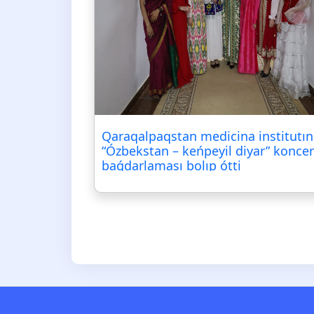
Qaraqalpaqstan medicina institutı
“Ózbekstan – keńpeyil diyar” koncer
baǵdarlaması bolıp ótti