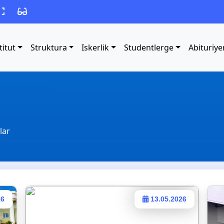
titut
Struktura
Iskerlik
Studentlerge
Abituriye
lar
26
13.05.2026