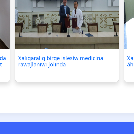
nda
Xalıqaralıq birge islesiw medicina
Xa
t
rawajlanıwı jolında
áh