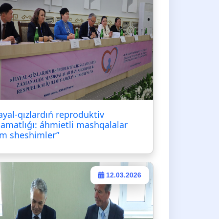
ayal-qızlardıń reproduktiv
lamatlıǵı: áhmietli mashqalalar
m sheshimler”
12.03.2026