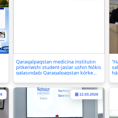
Qaraqalpaqstan medicina institutın
“H
pitkeriwshi student-jaslar ushın Nókis
sa
qalasındaǵı Qaraqalpaqstan kórkem
há
óner sarayında «Karera kúni» miynet
yarmarkası ótkerildi
26
12.03.2026