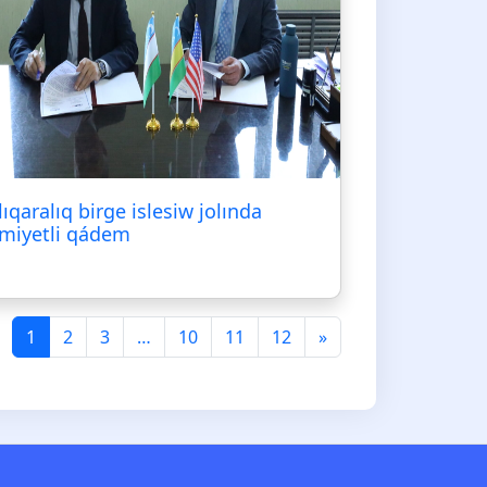
lıqaralıq birge islesiw jolında
miyetli qádem
1
2
3
…
10
11
12
»