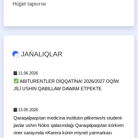
Hújjet tapsırıw
JAŃALIQLAR
11.06.2026
ABITURENTLER DÍQQATÍNA! 2026/2027 OQÍW
JÍLÍ USHIN QABILLAW DAWAM ETPEKTE
13.05.2026
Qaraqalpaqstan medicina institutın pitkeriwshi student-
jaslar ushın Nókis qalasındaǵı Qaraqalpaqstan kórkem
óner sarayında «Karera kúni» miynet yarmarkası