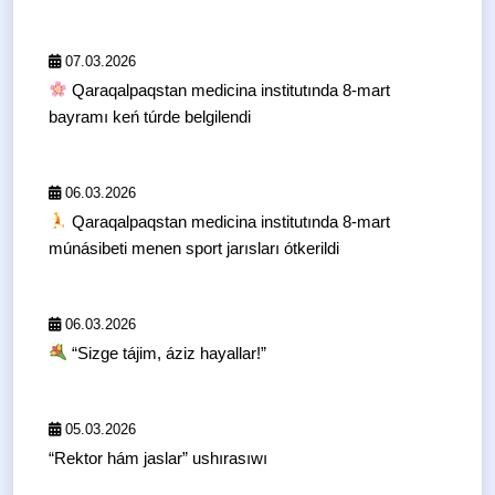
07.03.2026
Qaraqalpaqstan medicina institutında 8-mart
bayramı keń túrde belgilendi
06.03.2026
Qaraqalpaqstan medicina institutında 8-mart
múnásibeti menen sport jarısları ótkerildi
06.03.2026
“Sizge tájim, áziz hayallar!”
05.03.2026
“Rektor hám jaslar” ushırasıwı