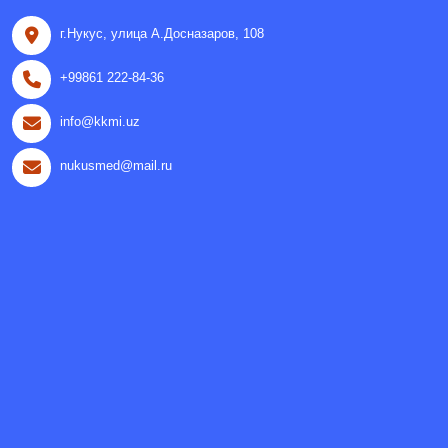
г.Нукус, улица A.Досназаров, 108
+99861 222-84-36
info@kkmi.uz
nukusmed@mail.ru