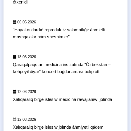
ótkerildi
06.05.2026
“Hayal-qızlardıń reproduktiv salamatlıǵı: áhmietli
mashqalalar hám sheshimler”
18.03.2026
Qaraqalpaqstan medicina institutında “Ózbekstan –
keńpeyil diyar” koncert baǵdarlaması bolıp ótti
12.03.2026
Xalıqaralıq birge islesiw medicina rawajlanıwı jolında
12.03.2026
Xalıqaralıq birge islesiw jolında áhmiyetli qádem