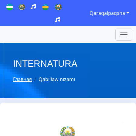
Qaraqalpaqsha
INTERNATURA
Главная
Qabıllaw nızamı