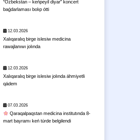
“Ózbekstan – keńpeyil diyar” koncert
baǵdarlaması bolıp ótti
12.03.2026
Xalıqaralıq birge islesiw medicina
rawajlanıwı jolında
12.03.2026
Xalıqaralıq birge islesiw jolında áhmiyetli
qádem
07.03.2026
Qaraqalpaqstan medicina institutında 8-
mart bayramı keń túrde belgilendi