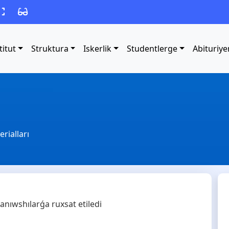
titut
Struktura
Iskerlik
Studentlerge
Abituriye
rialları
anıwshılarǵa ruxsat etiledi