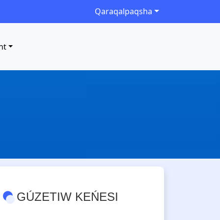
Qaraqalpaqsha
nt
GÚZETIW KEŃESI