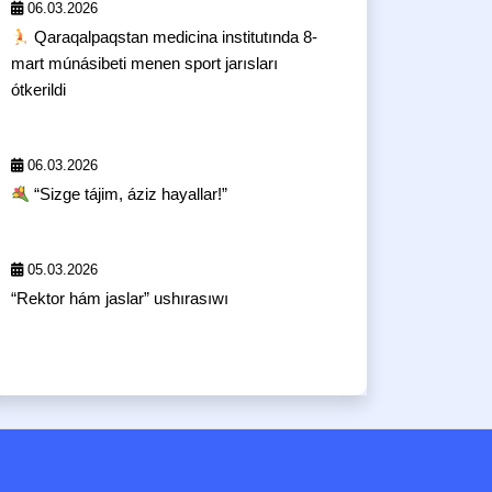
06.03.2026
Qaraqalpaqstan medicina institutında 8-
mart múnásibeti menen sport jarısları
ótkerildi
06.03.2026
“Sizge tájim, áziz hayallar!”
05.03.2026
“Rektor hám jaslar” ushırasıwı