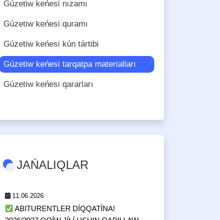
Gúzetiw keńesi nızamı
Gúzetiw keńesi quramı
Gúzetiw keńesi kún tártibi
Gúzetiw keńesi tarqatpa materialları
Gúzetiw keńesi qararları
JAŃALIQLAR
11.06.2026
ABITURENTLER DÍQQATÍNA!