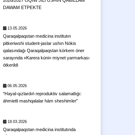
2026/2027 OQÍW JÍLÍ USHIN QABILLAW
DAWAM ETPEKTE
13.05.2026
Qaraqalpaqstan medicina institutın
pitkeriwshi student-jaslar ushın Nókis
qalasındaǵı Qaraqalpaqstan kórkem óner
sarayında «Karera kúni» miynet yarmarkası
ótkerildi
06.05.2026
“Hayal-qızlardıń reproduktiv salamatlıǵı:
áhmietli mashqalalar hám sheshimler”
18.03.2026
Qaraqalpaqstan medicina institutında