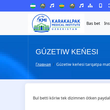
Bas bet
Ins
GÚZETIW KEŃESI
Главная
Gúzetiw keńesi tarqatpa mate
Bul betti kóriw tek dizimnen ótken paydal