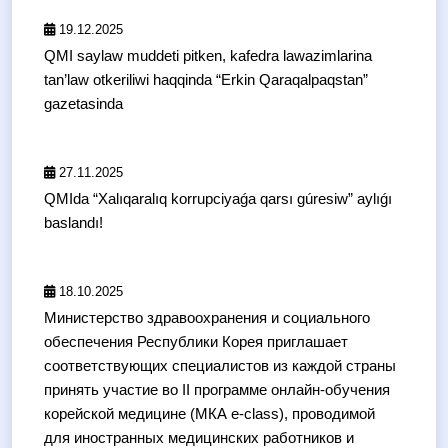
19.12.2025
QMI saylaw muddeti pitken, kafedra lawazimlarina
tan’law otkeriliwi haqqinda “Erkin Qaraqalpaqstan”
gazetasinda
27.11.2025
️QMIda “Xalıqaralıq korrupciyaǵa qarsı gúresiw” aylıǵı
baslandı!
18.10.2025
Министерство здравоохранения и социального
обеспечения Республики Корея приглашает
соответствующих специалистов из каждой страны
принять участие во II программе онлайн-обучения
корейской медицине (МКА e-class), проводимой
для иностранных медицинских работников и