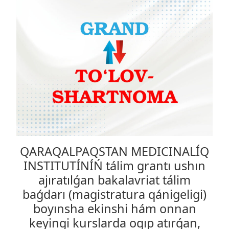
QARAQALPAQSTAN MEDICINALÍQ
INSTITUTÍNÍŃ tálim grantı ushın
ajıratılǵan bakalavriat tálim
baǵdarı (magistratura qánigeligi)
boyınsha ekinshi hám onnan
keyingi kurslarda oqıp atırǵan,