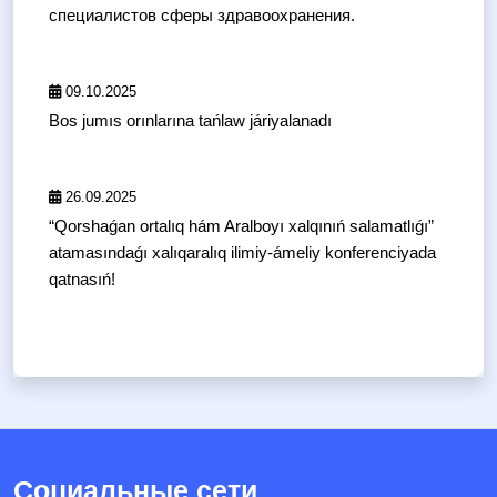
специалистов сферы здравоохранения.
09.10.2025
Bos jumıs orınlarına tańlaw járiyalanadı
26.09.2025
“Qorshaǵan ortalıq hám Aralboyı xalqınıń salamatlıǵı”
atamasındaǵı xalıqaralıq ilimiy-ámeliy konferenciyada
qatnasıń!
Социальные сети