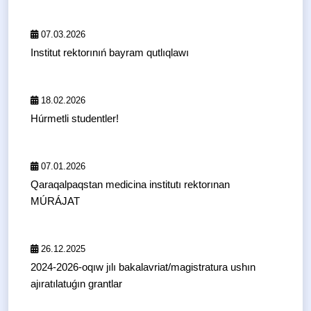
07.03.2026
Institut rektorınıń bayram qutlıqlawı
18.02.2026
Húrmetli studentler!
07.01.2026
Qaraqalpaqstan medicina institutı rektorınan
MÚRÁJAT
26.12.2025
2024-2026-oqıw jılı bakalavriat/magistratura ushın
ajıratılatuǵın grantlar