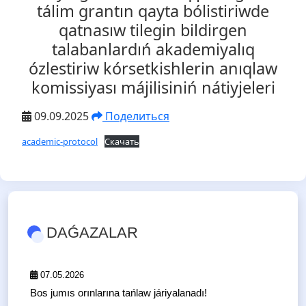
tálim grantın qayta bólistiriwde
qatnasıw tilegin bildirgen
talabanlardıń akademiyalıq
ózlestiriw kórsetkishlerin anıqlaw
komissiyası májilisiniń nátiyjeleri
09.09.2025
Поделиться
academic-protocol
Скачать
DAǴAZALAR
07.05.2026
Bos jumıs orınlarına tańlaw járiyalanadı!