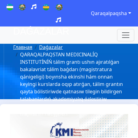
Qaraqalpaqsha
DAǴAZALAR
Главная
Daǵazalar
QARAQALPAQSTAN MEDICINALÍQ
INSTITUTÍNÍŃ tálim grantı ushın ajıratılǵan
bakalavriat tálim baǵdarı (magistratura
qánigeligi) boyınsha ekinshi hám onnan
keyingi kurslarda oqıp atırǵan, tálim grantın
qayta bólistiriwde qatnasıw tilegin bildirgen
talabanlardıń akademiyalıq ózlestiriw
kórsetkishlerin anıqlaw komissiyası
májilisiniń nátiyjeleri