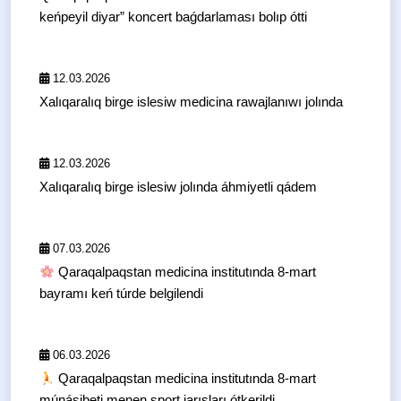
keńpeyil diyar” koncert baǵdarlaması bolıp ótti
12.03.2026
Xalıqaralıq birge islesiw medicina rawajlanıwı jolında
12.03.2026
Xalıqaralıq birge islesiw jolında áhmiyetli qádem
07.03.2026
Qaraqalpaqstan medicina institutında 8-mart
bayramı keń túrde belgilendi
06.03.2026
Qaraqalpaqstan medicina institutında 8-mart
múnásibeti menen sport jarısları ótkerildi