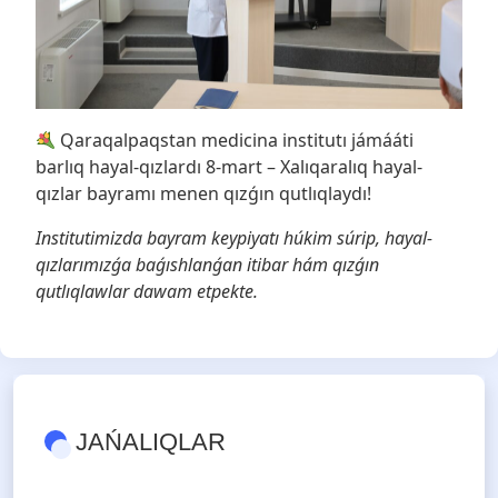
Qaraqalpaqstan medicina institutı jámááti
barlıq hayal-qızlardı 8-mart – Xalıqaralıq hayal-
qızlar bayramı menen qızǵın qutlıqlaydı!
Institutimizda bayram keypiyatı húkim súrip, hayal-
qızlarımızǵa baǵıshlanǵan itibar hám qızǵın
qutlıqlawlar dawam etpekte.
JAŃALIQLAR