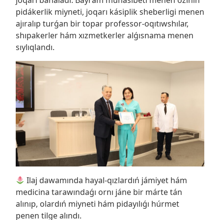
pidákerlik miyneti, joqarı kásiplik sheberligi menen
ajıralıp turǵan bir topar professor-oqıtıwshılar,
shıpakerler hám xızmetkerler alǵısnama menen
sıylıqlandı.
Ilaj dawamında hayal-qızlardıń jámiyet hám
medicina tarawındaǵı ornı jáne bir márte tán
alınıp, olardıń miyneti hám pidayılıǵı húrmet
penen tilge alındı.