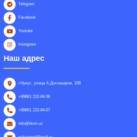
Telegram
Facebook
Youtube
Instagram
Наш адрес
г.Нукус, улица A.Досназаров, 108
+99861 222-84-36
+99861 222-84-07
info@kkmi.uz
nukusmed@mail.ru