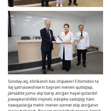
Sonday-aq, klinikanıń bas shıpakeri F.Xomidov ta
ilaj qatnasıwshıların bayram menen qutlıqlap,
jámáátte jumıs alıp barıp atırǵan hayal-qızlardıń
juwapkershilikli miyneti, kásipke sadıqlıǵı hám
nawqaslarǵa mehir menen xızmet etip atırǵanın
joqarı bahaladı. Bayram múnásibeti menen óziniń