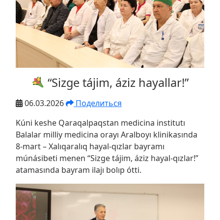
“Sizge tájim, áziz hayallar!”
06.03.2026
Поделиться
Kúni keshe Qaraqalpaqstan medicina institutı
Balalar milliy medicina orayı Aralboyı klinikasında
8-mart – Xalıqaralıq hayal-qızlar bayramı
múnásibeti menen “Sizge tájim, áziz hayal-qızlar!”
atamasında bayram ilajı bolıp ótti.