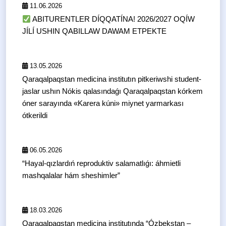
11.06.2026
ABITURENTLER DÍQQATÍNA! 2026/2027 OQÍW
JÍLÍ USHIN QABILLAW DAWAM ETPEKTE
13.05.2026
Qaraqalpaqstan medicina institutın pitkeriwshi student-
jaslar ushın Nókis qalasındaǵı Qaraqalpaqstan kórkem
óner sarayında «Karera kúni» miynet yarmarkası
ótkerildi
06.05.2026
“Hayal-qızlardıń reproduktiv salamatlıǵı: áhmietli
mashqalalar hám sheshimler”
18.03.2026
Qaraqalpaqstan medicina institutında “Ózbekstan –