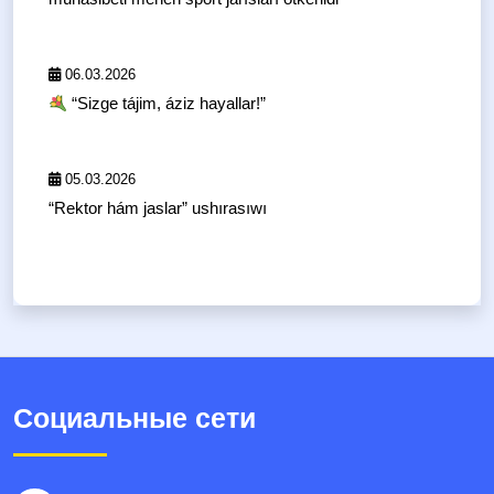
06.03.2026
“Sizge tájim, áziz hayallar!”
05.03.2026
“Rektor hám jaslar” ushırasıwı
Социальные сети