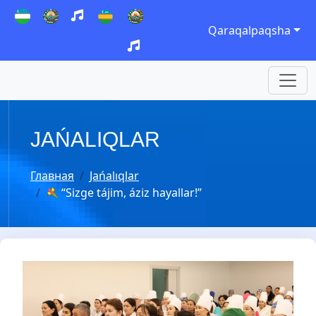
Qaraqalpaqsha
JAŃALIQLAR
Главная
Jańalıqlar
“Sizge tájim, áziz hayallar!”