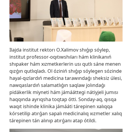
Ilajda institut rektorı O.Xalimov shıǵıp sóylep,
institut professor-oqıtıwshıları hám klinikanıń
shıpaker hám xızmetkerlerin usı qutlı sáne menen
qızǵın qutlıqladı. Ol óziniń shıǵıp sóylegen sózinde
hayal-qızlardıń medicina tarawındaǵı sheksiz úlesi,
nawqaslardıń salamatlıǵın saqlaw jolındaǵı
pidákerlik miyneti hám jámááttegi nátiyjeli jumısı
haqqında ayrıqsha toqtap ótti. Sonday-aq, qısqa
waqıt ishinde klinika jámááti tárepinen xalıqqa
kórsetilip atırǵan sapalı medicinalıq xızmetler xalıq
tárepinen tán alınıp atırǵanı atap ótildi.