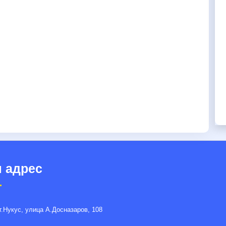
 адрес
г.Нукус, улица A.Досназаров, 108