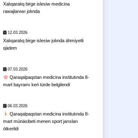
Xalıqaralıq birge islesiw medicina
rawajlanıwı jolında
12.03.2026
Xalıqaralıq birge islesiw jolında áhmiyetli
qádem
07.03.2026
Qaraqalpaqstan medicina institutında 8-
mart bayramı keń túrde belgilendi
06.03.2026
Qaraqalpaqstan medicina institutında 8-
mart múnásibeti menen sport jarısları
ótkerildi