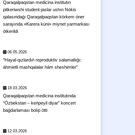
Qaraqalpaqstan medicina institutın
pitkeriwshi student-jaslar ushın Nókis
qalasındaǵı Qaraqalpaqstan kórkem óner
sarayında «Karera kúni» miynet yarmarkası
ótkerildi
06.05.2026
“Hayal-qızlardıń reproduktiv salamatlıǵı:
áhmietli mashqalalar hám sheshimler”
18.03.2026
Qaraqalpaqstan medicina institutında
“Ózbekstan – keńpeyil diyar” koncert
baǵdarlaması bolıp ótti
12.03.2026