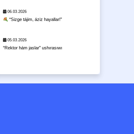
06.03.2026
“Sizge tájim, áziz hayallar!”
05.03.2026
“Rektor hám jaslar” ushırasıwı