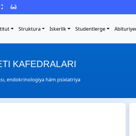
titut
Struktura
Iskerlik
Studentlerge
Abituriye
ETI KAFEDRALARI
ası, endokrinologiya hám psixiatriya