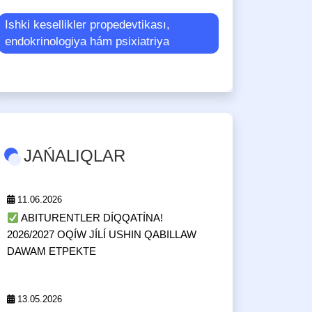
Ishki kesellikler propedevtikası,
endokrinologiya hám psixiatriya
JAŃALIQLAR
11.06.2026
ABITURENTLER DÍQQATÍNA!
2026/2027 OQÍW JÍLÍ USHIN QABILLAW
DAWAM ETPEKTE
13.05.2026