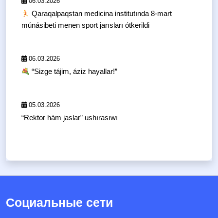
06.03.2026
Qaraqalpaqstan medicina institutında 8-mart
múnásibeti menen sport jarısları ótkerildi
06.03.2026
“Sizge tájim, áziz hayallar!”
05.03.2026
“Rektor hám jaslar” ushırasıwı
Социальные сети