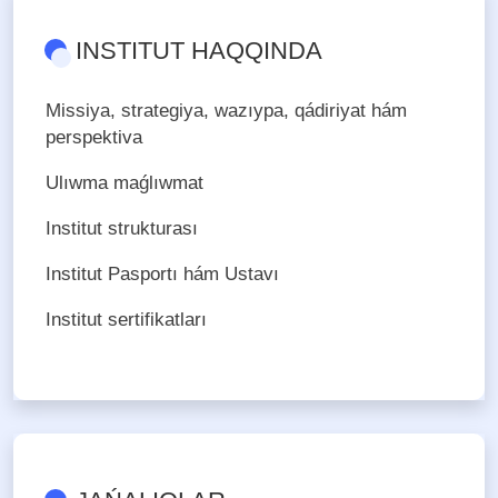
INSTITUT HAQQINDA
Missiya, strategiya, wazıypa, qádiriyat hám
perspektiva
Ulıwma maǵlıwmat
Institut strukturası
Institut Pasportı hám Ustavı
Institut sertifikatları