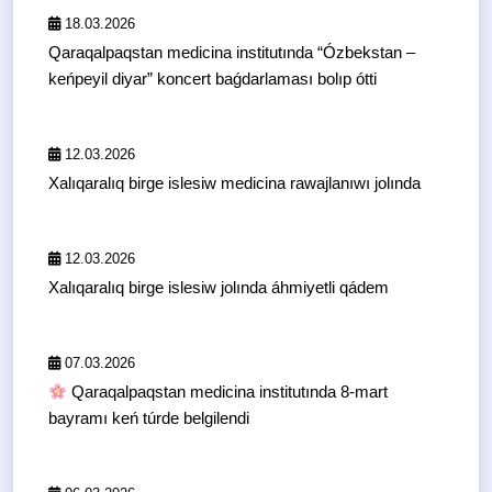
18.03.2026
Qaraqalpaqstan medicina institutında “Ózbekstan –
keńpeyil diyar” koncert baǵdarlaması bolıp ótti
12.03.2026
Xalıqaralıq birge islesiw medicina rawajlanıwı jolında
12.03.2026
Xalıqaralıq birge islesiw jolında áhmiyetli qádem
07.03.2026
Qaraqalpaqstan medicina institutında 8-mart
bayramı keń túrde belgilendi