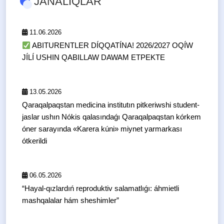
JAŃALIQLAR
11.06.2026
ABITURENTLER DÍQQATÍNA! 2026/2027 OQÍW
JÍLÍ USHIN QABILLAW DAWAM ETPEKTE
13.05.2026
Qaraqalpaqstan medicina institutın pitkeriwshi student-
jaslar ushın Nókis qalasındaǵı Qaraqalpaqstan kórkem
óner sarayında «Karera kúni» miynet yarmarkası
ótkerildi
06.05.2026
“Hayal-qızlardıń reproduktiv salamatlıǵı: áhmietli
mashqalalar hám sheshimler”