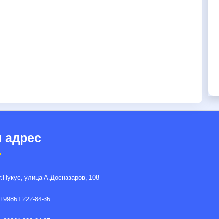
 адрес
г.Нукус, улица A.Досназаров, 108
+99861 222-84-36