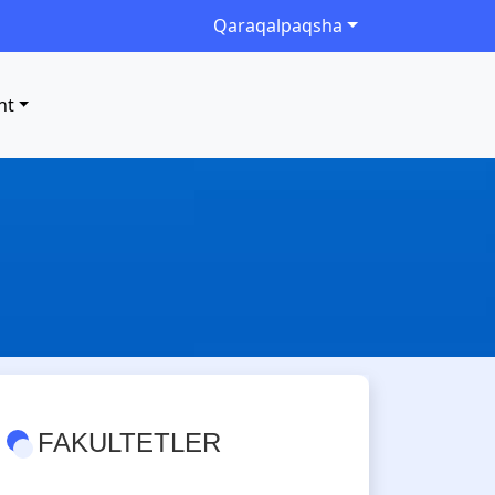
Qaraqalpaqsha
nt
FAKULTETLER