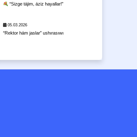
“Sizge tájim, áziz hayallar!”
05.03.2026
“Rektor hám jaslar” ushırasıwı