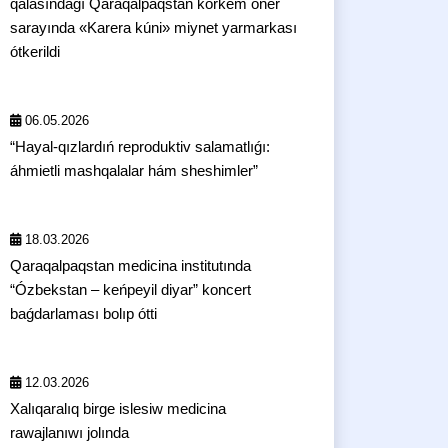
qalasındaǵı Qaraqalpaqstan kórkem óner
sarayında «Karera kúni» miynet yarmarkası
ótkerildi
06.05.2026
“Hayal-qızlardıń reproduktiv salamatlıǵı:
áhmietli mashqalalar hám sheshimler”
18.03.2026
Qaraqalpaqstan medicina institutında
“Ózbekstan – keńpeyil diyar” koncert
baǵdarlaması bolıp ótti
12.03.2026
Xalıqaralıq birge islesiw medicina
rawajlanıwı jolında