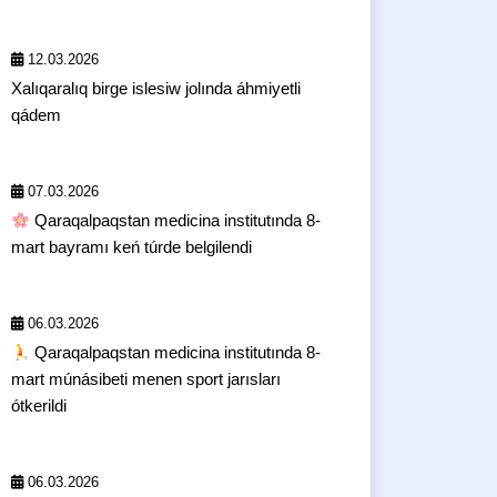
12.03.2026
Xalıqaralıq birge islesiw jolında áhmiyetli
qádem
07.03.2026
Qaraqalpaqstan medicina institutında 8-
mart bayramı keń túrde belgilendi
06.03.2026
Qaraqalpaqstan medicina institutında 8-
mart múnásibeti menen sport jarısları
ótkerildi
06.03.2026