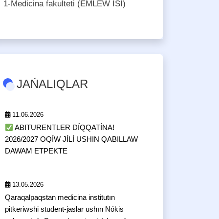
1-Medicina fakulteti (EMLEW ISI)
JAŃALIQLAR
11.06.2026
ABITURENTLER DÍQQATÍNA!
2026/2027 OQÍW JÍLÍ USHIN QABILLAW
DAWAM ETPEKTE
13.05.2026
Qaraqalpaqstan medicina institutın
pitkeriwshi student-jaslar ushın Nókis