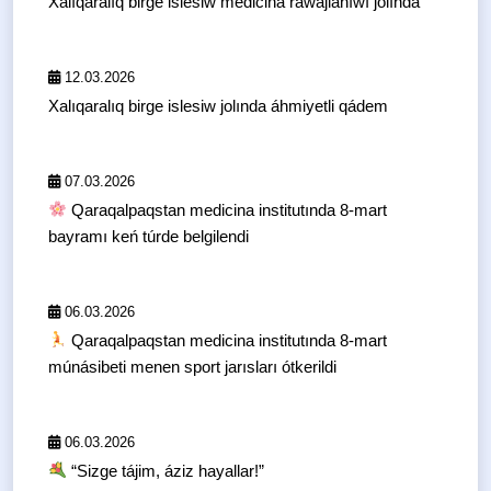
Xalıqaralıq birge islesiw medicina rawajlanıwı jolında
12.03.2026
Xalıqaralıq birge islesiw jolında áhmiyetli qádem
07.03.2026
Qaraqalpaqstan medicina institutında 8-mart
bayramı keń túrde belgilendi
06.03.2026
Qaraqalpaqstan medicina institutında 8-mart
múnásibeti menen sport jarısları ótkerildi
06.03.2026
“Sizge tájim, áziz hayallar!”