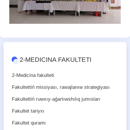
2-MEDICINA FAKULTETI
2-Medicina fakulteti
Fakultettiń missiyası, rawajlanıw strategiyası
Fakultettiń ruwxıy-aǵartıwshılıq jumısları
Fakultet tariyxı
Fakultet quramı