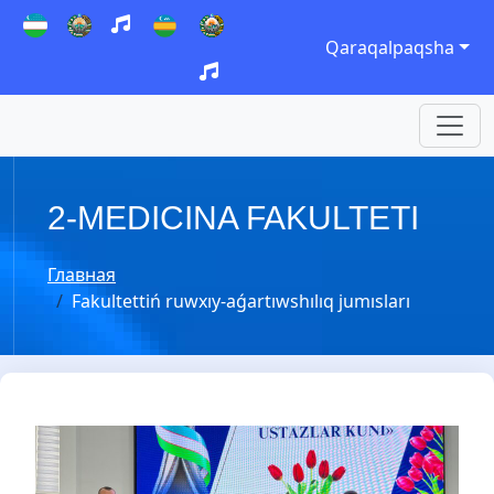
Qaraqalpaqsha
2-MEDICINA FAKULTETI
Главная
Fakultettiń ruwxıy-aǵartıwshılıq jumısları