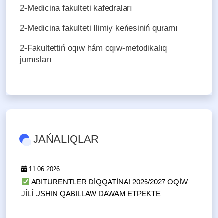
2-Medicina fakulteti kafedraları
2-Medicina fakulteti Ilimiy keńesiniń quramı
2-Fakultettiń oqıw hám oqıw-metodikalıq
jumısları
JAŃALIQLAR
11.06.2026
ABITURENTLER DÍQQATÍNA! 2026/2027 OQÍW
JÍLÍ USHIN QABILLAW DAWAM ETPEKTE