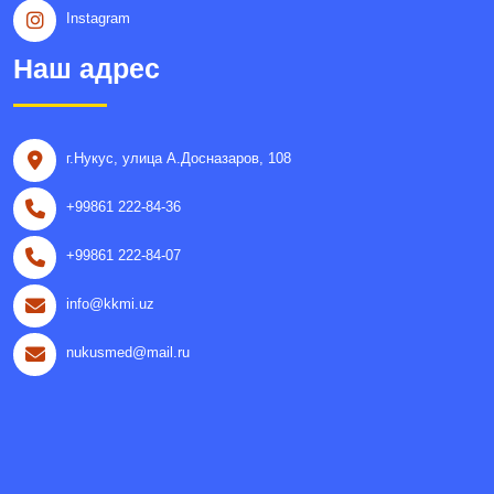
Instagram
Наш адрес
г.Нукус, улица A.Досназаров, 108
+99861 222-84-36
+99861 222-84-07
info@kkmi.uz
nukusmed@mail.ru