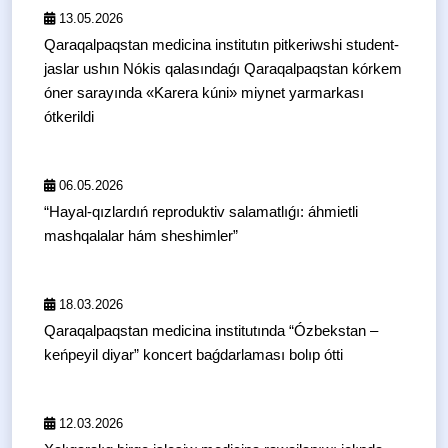
13.05.2026
Qaraqalpaqstan medicina institutın pitkeriwshi student-
jaslar ushın Nókis qalasındaǵı Qaraqalpaqstan kórkem
óner sarayında «Karera kúni» miynet yarmarkası
ótkerildi
06.05.2026
“Hayal-qızlardıń reproduktiv salamatlıǵı: áhmietli
mashqalalar hám sheshimler”
18.03.2026
Qaraqalpaqstan medicina institutında “Ózbekstan –
keńpeyil diyar” koncert baǵdarlaması bolıp ótti
12.03.2026