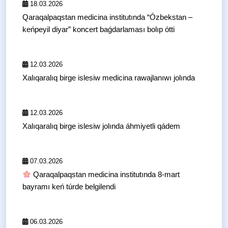
18.03.2026
Qaraqalpaqstan medicina institutında “Ózbekstan –
keńpeyil diyar” koncert baǵdarlaması bolıp ótti
12.03.2026
Xalıqaralıq birge islesiw medicina rawajlanıwı jolında
12.03.2026
Xalıqaralıq birge islesiw jolında áhmiyetli qádem
07.03.2026
Qaraqalpaqstan medicina institutında 8-mart
bayramı keń túrde belgilendi
06.03.2026