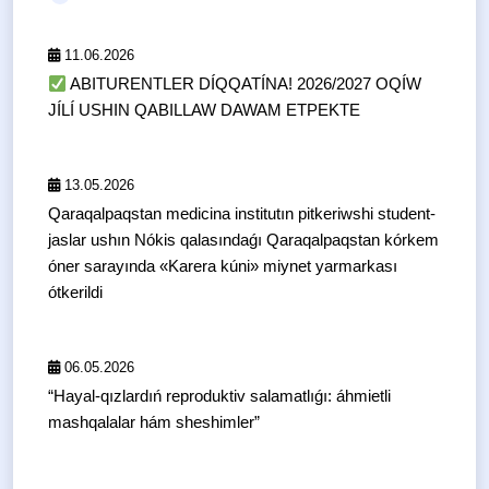
11.06.2026
ABITURENTLER DÍQQATÍNA! 2026/2027 OQÍW
JÍLÍ USHIN QABILLAW DAWAM ETPEKTE
13.05.2026
Qaraqalpaqstan medicina institutın pitkeriwshi student-
jaslar ushın Nókis qalasındaǵı Qaraqalpaqstan kórkem
óner sarayında «Karera kúni» miynet yarmarkası
ótkerildi
06.05.2026
“Hayal-qızlardıń reproduktiv salamatlıǵı: áhmietli
mashqalalar hám sheshimler”