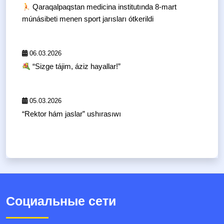
Qaraqalpaqstan medicina institutında 8-mart
múnásibeti menen sport jarısları ótkerildi
06.03.2026
“Sizge tájim, áziz hayallar!”
05.03.2026
“Rektor hám jaslar” ushırasıwı
Социальные сети