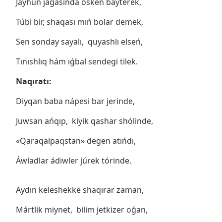
Jáyhun jaǵasında ósken bayterek,
Túbi bir, shaqası mıń bolar demek,
Sen sonday sayalı, quyashlı elseń,
Tınıshlıq hám ıǵbal sendegi tilek.
Naqıratı:
Diyqan baba nápesi bar jerinde,
Juwsan ańqıp, kiyik qashar shólinde,
«Qaraqalpaqstan» degen atıńdı,
Áwladlar ádiwler júrek tórinde.
Aydın keleshekke shaqırar zaman,
Mártlik miynet, bilim jetkizer oǵan,