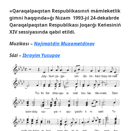
«Qaraqalpaqstan Respublikasınıń mámleketlik
gimni haqqında»ǵı Nızam 1993-jıl 24-dekabrde
Qaraqalpaqstan Respublikası Joqarǵı Keńesiniń
XIV sessiyasında qabıl etildi.
Muzikas
ı –
Najimatdin Muxametdinov
Sózi –
Ibrayim Yusupov