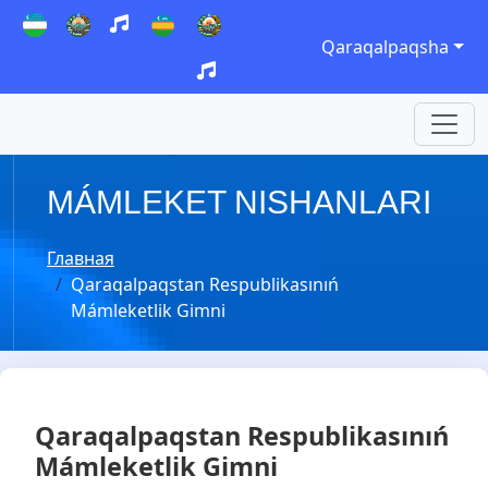
Qaraqalpaqsha
MÁMLEKET NISHANLARI
Главная
Qaraqalpaqstan Respublikasınıń
Mámleketlik Gimni
Qaraqalpaqstan Respublikasınıń
Mámleketlik Gimni