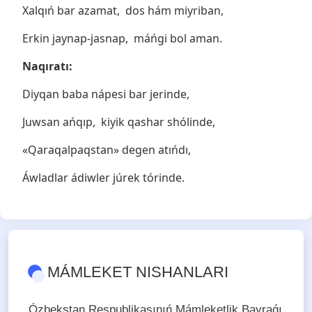
Xalqıń bar azamat, dos hám miyriban,
Erkin jaynap-jasnap, máńgi bol aman.
Naqıratı:
Diyqan baba nápesi bar jerinde,
Juwsan ańqıp, kiyik qashar shólinde,
«Qaraqalpaqstan» degen atıńdı,
Áwladlar ádiwler júrek tórinde.
MÁMLEKET NISHANLARI
Ózbekstan Respublikasınıń Mámleketlik Bayraǵı