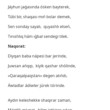
Jáyhun jaǵasında ósken bayterek,
Túbi bir, shaqası mıń bolar demek,
Sen sonday sayalı, quyashlı elseń,
Tınıshlıq hám ıǵbal sendegi tilek.
Naqorat:
Diyqan baba nápesi bar jerinde,
Juwsan ańqıp, kiyik qashar shólinde,
«Qaraqalpaqstan» degen atıńdı,
Áwladlar ádiwler júrek tórinde.
Aydın keleshekke shaqırar zaman,