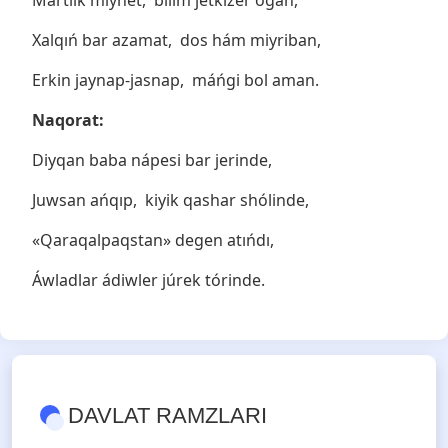
Mártlik miynet, bilim jetkizer oǵan,
Xalqıń bar azamat, dos hám miyriban,
Erkin jaynap-jasnap, máńgi bol aman.
Naqorat:
Diyqan baba nápesi bar jerinde,
Juwsan ańqıp, kiyik qashar shólinde,
«Qaraqalpaqstan» degen atıńdı,
Áwladlar ádiwler júrek tórinde.
DAVLAT RAMZLARI