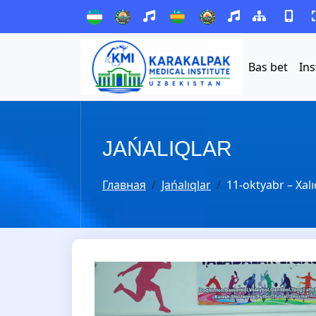
Bas bet
Ins
JAŃALIQLAR
Главная
Jańalıqlar
11-oktyabr – Xalı