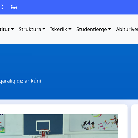
titut
Struktura
Iskerlik
Studentlerge
Abituriye
qaralıq qızlar kúni