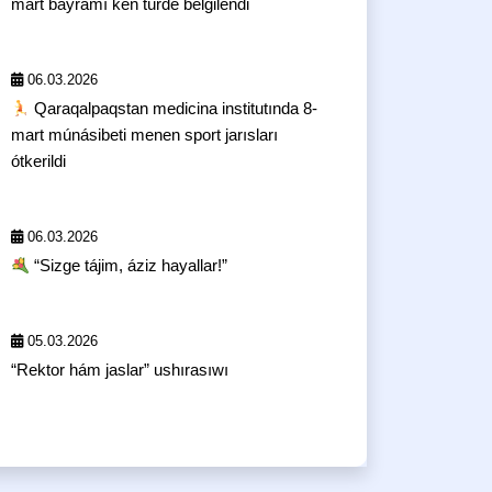
mart bayramı keń túrde belgilendi
06.03.2026
Qaraqalpaqstan medicina institutında 8-
mart múnásibeti menen sport jarısları
ótkerildi
06.03.2026
“Sizge tájim, áziz hayallar!”
05.03.2026
“Rektor hám jaslar” ushırasıwı