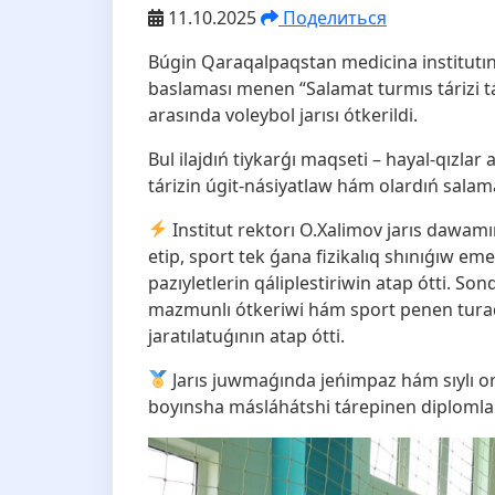
11.10.2025
Поделиться
Búgin Qaraqalpaqstan medicina institutınd
baslaması menen “Salamat turmıs tárizi t
arasında voleybol jarısı ótkerildi.
Bul ilajdıń tiykarǵı maqseti – hayal-qızlar
tárizin úgit-násiyatlaw hám olardıń sala
Institut rektorı O.Xalimov jarıs dawam
etip, sport tek ǵana fizikalıq shınıǵıw emes
pazıyletlerin qáliplestiriwin atap ótti. So
mazmunlı ótkeriwi hám sport penen turaql
jaratılatuǵının atap ótti.
Jarıs juwmaǵında jeńimpaz hám sıylı orı
boyınsha másláhátshi tárepinen diplomlar