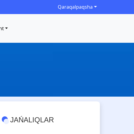
Qaraqalpaqsha
nt
JAŃALIQLAR