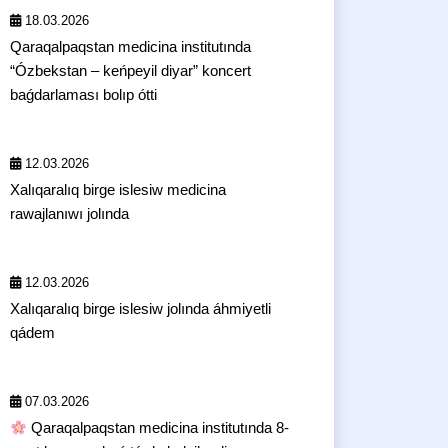
18.03.2026
Qaraqalpaqstan medicina institutında
“Ózbekstan – keńpeyil diyar” koncert
baǵdarlaması bolıp ótti
12.03.2026
Xalıqaralıq birge islesiw medicina
rawajlanıwı jolında
12.03.2026
Xalıqaralıq birge islesiw jolında áhmiyetli
qádem
07.03.2026
Qaraqalpaqstan medicina institutında 8-