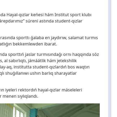
a Hayal-qızlar keńesi hám Institut sport klubı
árepdarımız” súreni astında student-qızlar
 arasında sporttı ǵalaba en jaydırıw, salamat turmıs
matlıǵın bekkemlewden ibarat.
ında sporttıń jaslar turmısındaǵı ornı haqqında sóz
, al sabırlıqtı, jámáátlik hám jetekshilik
nday-aq, institutta student-qızlardıń bos waqtın
ı shuǵıllanıwı ushın barlıq sharayatlar
n iyeleri rektordıń hayal-qızlar máseleleri
 menen sıylıqlandı.