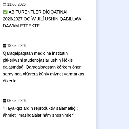
11.06.2026
ABITURENTLER DÍQQATÍNA!
2026/2027 OQÍW JÍLÍ USHIN QABILLAW
DAWAM ETPEKTE
13.05.2026
Qaraqalpaqstan medicina institutın
pitkeriwshi student-jaslar ushın Nókis
qalasındaǵı Qaraqalpaqstan kórkem óner
sarayında «Karera kúni» miynet yarmarkası
ótkerildi
06.05.2026
“Hayal-qızlardıń reproduktiv salamatlıǵı:
áhmietli mashqalalar hám sheshimler”