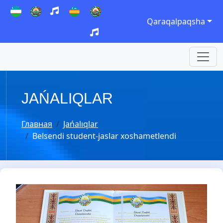
Qaraqalpaqsha
JAŃALIQLAR
Главная
Jańalıqlar
Belsendi student-jaslar xoshametlendi