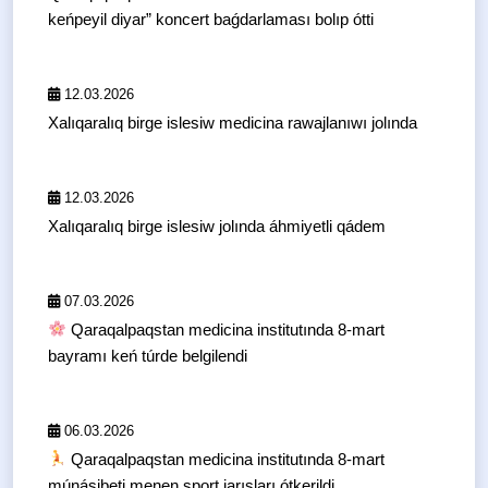
keńpeyil diyar” koncert baǵdarlaması bolıp ótti
12.03.2026
Xalıqaralıq birge islesiw medicina rawajlanıwı jolında
12.03.2026
Xalıqaralıq birge islesiw jolında áhmiyetli qádem
07.03.2026
Qaraqalpaqstan medicina institutında 8-mart
bayramı keń túrde belgilendi
06.03.2026
Qaraqalpaqstan medicina institutında 8-mart
múnásibeti menen sport jarısları ótkerildi