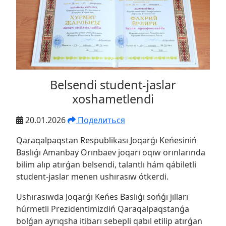
Belsendi student-jaslar
xoshametlendi
20.01.2026
Поделиться
Qaraqalpaqstan Respublikası Joqarǵı Keńesiniń
Baslıǵı Amanbay Orınbaev joqarı oqıw orınlarında
bilim alıp atırǵan belsendi, talantlı hám qábiletli
student-jaslar menen ushırasıw ótkerdi.
Ushırasıwda Joqarǵı Keńes Baslıǵı sońǵı jılları
húrmetli Prezidentimizdiń Qaraqalpaqstanǵa
bolǵan ayrıqsha itibarı sebepli qabıl etilip atırǵan