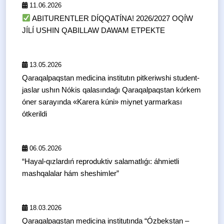
11.06.2026
ABITURENTLER DÍQQATÍNA! 2026/2027 OQÍW
JÍLÍ USHIN QABILLAW DAWAM ETPEKTE
13.05.2026
Qaraqalpaqstan medicina institutın pitkeriwshi student-
jaslar ushın Nókis qalasındaǵı Qaraqalpaqstan kórkem
óner sarayında «Karera kúni» miynet yarmarkası
ótkerildi
06.05.2026
“Hayal-qızlardıń reproduktiv salamatlıǵı: áhmietli
mashqalalar hám sheshimler”
18.03.2026
Qaraqalpaqstan medicina institutında “Ózbekstan –