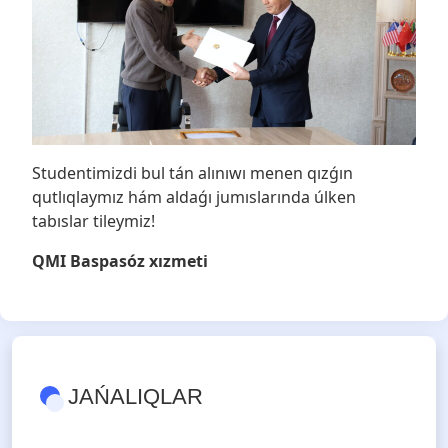
Studentimizdi bul tán alınıwı menen qızǵın
qutlıqlaymız hám aldaǵı jumıslarında úlken
tabıslar tileymiz!
QMI Baspasóz xızmeti
JAŃALIQLAR