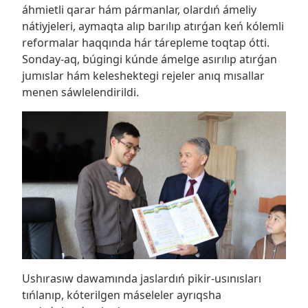
áhmietli qarar hám pármanlar, olardıń ámeliy
nátiyjeleri, aymaqta alıp barılıp atırǵan keń kólemli
reformalar haqqında hár tárepleme toqtap ótti.
Sonday-aq, búgingi kúnde ámelge asırılıp atırǵan
jumıslar hám keleshektegi rejeler anıq mısallar
menen sáwlelendirildi.
Ushırasıw dawamında jaslardıń pikir-usınısları
tıńlanıp, kóterilgen máseleler ayrıqsha