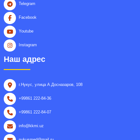
Telegram
Facebook
Youtube
Instagram
Наш адрес
г.Нукус, улица A.Досназаров, 108
+99861 222-84-36
+99861 222-84-07
info@kkmi.uz
nukusmed@mail.ru