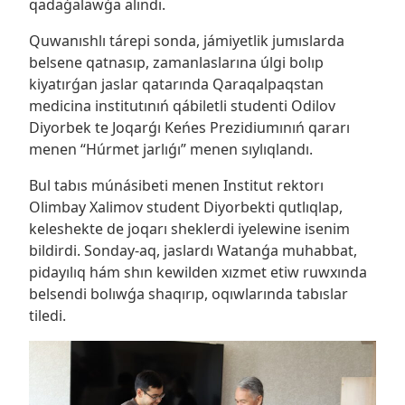
qadaǵalawǵa alındı.
Quwanıshlı tárepi sonda, jámiyetlik jumıslarda
belsene qatnasıp, zamanlaslarına úlgi bolıp
kiyatırǵan jaslar qatarında Qaraqalpaqstan
medicina institutınıń qábiletli studenti Odilov
Diyorbek te Joqarǵı Keńes Prezidiumınıń qararı
menen “Húrmet jarlıǵı” menen sıylıqlandı.
Bul tabıs múnásibeti menen Institut rektorı
Olimbay Xalimov student Diyorbekti qutlıqlap,
keleshekte de joqarı sheklerdi iyelewine isenim
bildirdi. Sonday-aq, jaslardı Watanǵa muhabbat,
pidayılıq hám shın kewilden xızmet etiw ruwxında
belsendi bolıwǵa shaqırıp, oqıwlarında tabıslar
tiledi.