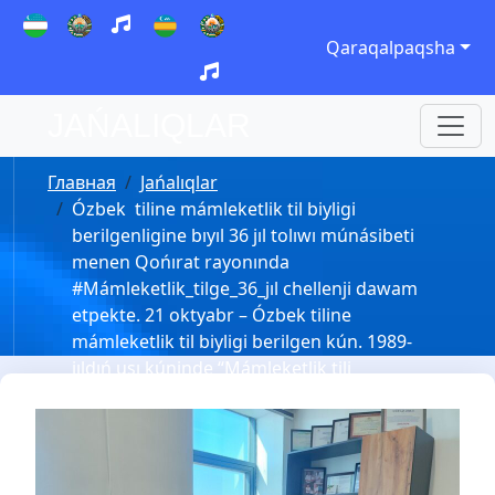
Qaraqalpaqsha
JAŃALIQLAR
Главная
Jańalıqlar
Ózbek tiline mámleketlik til biyligi
berilgenligine bıyıl 36 jıl tolıwı múnásibeti
menen Qońırat rayonında
#Mámleketlik_tilge_36_jıl chellenji dawam
etpekte. 21 oktyabr – Ózbek tiline
mámleketlik til biyligi berilgen kún. 1989-
jıldıń usı kúninde “Mámleketlik tili
haqqında”ǵı Nızam qabıl etilgen.