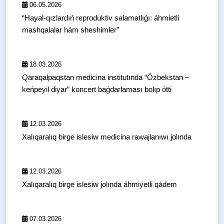
06.05.2026
“Hayal-qızlardıń reproduktiv salamatlıǵı: áhmietli
mashqalalar hám sheshimler”
18.03.2026
Qaraqalpaqstan medicina institutında “Ózbekstan –
keńpeyil diyar” koncert baǵdarlaması bolıp ótti
12.03.2026
Xalıqaralıq birge islesiw medicina rawajlanıwı jolında
12.03.2026
Xalıqaralıq birge islesiw jolında áhmiyetli qádem
07.03.2026