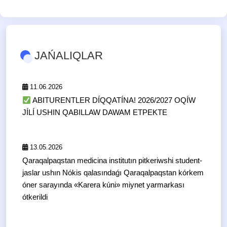
JAŃALIQLAR
11.06.2026
ABITURENTLER DÍQQATÍNA! 2026/2027 OQÍW
JÍLÍ USHIN QABILLAW DAWAM ETPEKTE
13.05.2026
Qaraqalpaqstan medicina institutın pitkeriwshi student-
jaslar ushın Nókis qalasındaǵı Qaraqalpaqstan kórkem
óner sarayında «Karera kúni» miynet yarmarkası
ótkerildi