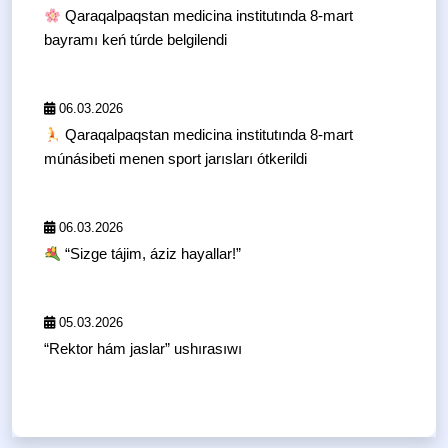
Qaraqalpaqstan medicina institutında 8-mart
bayramı keń túrde belgilendi
06.03.2026
Qaraqalpaqstan medicina institutında 8-mart
múnásibeti menen sport jarısları ótkerildi
06.03.2026
“Sizge tájim, áziz hayallar!”
05.03.2026
“Rektor hám jaslar” ushırasıwı