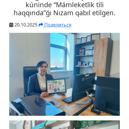
kúninde “Mámleketlik tili
haqqında”ǵı Nızam qabıl etilgen.
20.10.2025
Поделиться