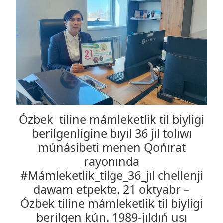
Ózbek tiline mámleketlik til biyligi
berilgenligine bıyıl 36 jıl tolıwı
múnásibeti menen Qońırat
rayonında
#Mámleketlik_tilge_36_jıl chellenji
dawam etpekte. 21 oktyabr –
Ózbek tiline mámleketlik til biyligi
berilgen kún. 1989-jıldıń usı