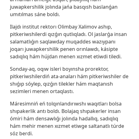
juwapkershilik jolında jańa basqısh baslanǵan
umıtılmas sáne boldı.
Ilajdı institut rektorı Olimbay Xalimov ashıp,
pitkeriwshilerdi qızǵın qutlıqladı. Ol jaslarǵa insan
salamatlıǵın saqlawday muqaddes wazıypanı
joqarı juwapkershilik penen orınlawdı, kásipte
sadıqlıq hám hújdan menen xızmet etiwdi tiledi.
Sonday-aq, oqıw isleri boyınsha prorektor,
pitkeriwshilerdiń ata-anaları hám pitkeriwshiler de
shıǵıp sóylep, qızǵın tilekler hám maqtanısh
sezimleri menen ortaqlastı.
Máresimniń eń tolqınlandırıwshı waqıtları bolsa
shıpakerlik antı boldı. Bolajaq shıpakerler insan
ómiri hám densawlıǵı jolında hadallıq, sadıqlıq
hám mehir menen xızmet etiwge saltanatlı túrde
sóz berdi.