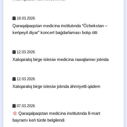
18.03.2026
Qaraqalpaqstan medicina institutında “Ózbekstan –
keńpeyil diyar” koncert baǵdarlaması bolıp ótti
12.03.2026
Xalıqaralıq birge islesiw medicina rawajlanıwı jolında
12.03.2026
Xalıqaralıq birge islesiw jolında áhmiyetli qádem
07.03.2026
Qaraqalpaqstan medicina institutında 8-mart
bayramı keń túrde belgilendi