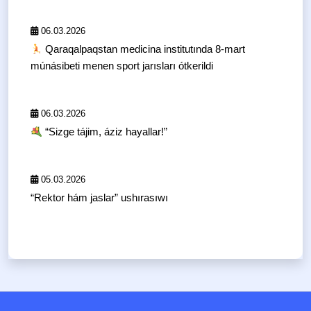
06.03.2026
Qaraqalpaqstan medicina institutında 8-mart
múnásibeti menen sport jarısları ótkerildi
06.03.2026
“Sizge tájim, áziz hayallar!”
05.03.2026
“Rektor hám jaslar” ushırasıwı