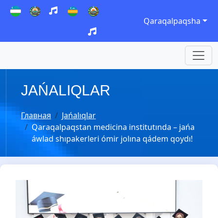
Qaraqalpaqsha
JAŃALIQLAR
Главная
Jańalıqlar
Qaraqalpaqstan medicina institutında – jańa
áwlad shıpakerleri ómir jolına qádem qoydı!