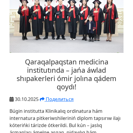
Qaraqalpaqstan medicina
institutında – jańa áwlad
shıpakerleri ómir jolına qádem
qoydı!
30.10.2025
Поделиться
Búgin institutta Klinikalıq ordinatura hám
internatura pitkeriwshileriniń diplom tapsırıw ilajı
kóterińki tárizde ótkerildi. Bul kún – jaslıq
ármanları ámelge asqan, pidayılıq hám