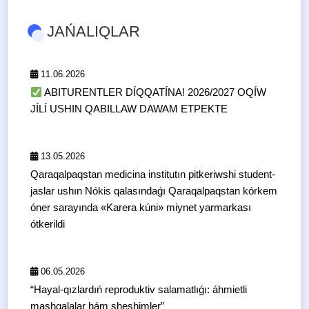
JAŃALIQLAR
11.06.2026
ABITURENTLER DÍQQATÍNA! 2026/2027 OQÍW
JÍLÍ USHIN QABILLAW DAWAM ETPEKTE
13.05.2026
Qaraqalpaqstan medicina institutın pitkeriwshi student-
jaslar ushın Nókis qalasındaǵı Qaraqalpaqstan kórkem
óner sarayında «Karera kúni» miynet yarmarkası
ótkerildi
06.05.2026
“Hayal-qızlardıń reproduktiv salamatlıǵı: áhmietli
mashqalalar hám sheshimler”