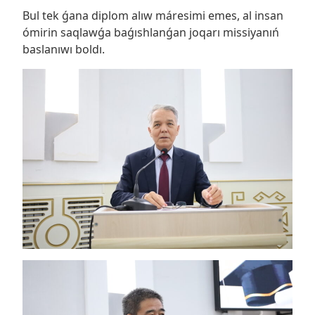
Bul tek ǵana diplom alıw máresimi emes, al insan
ómirin saqlawǵa baǵıshlanǵan joqarı missiyanıń
baslanıwı boldı.