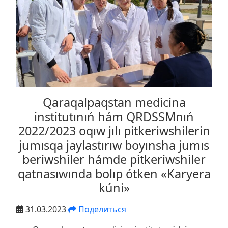
Qaraqalpaqstan medicina
institutınıń hám QRDSSMnıń
2022/2023 oqıw jılı pitkeriwshilerin
jumısqa jaylastırıw boyınsha jumıs
beriwshiler hámde pitkeriwshiler
qatnasıwında bolıp ótken «Karyera
kúni»
31.03.2023
Поделиться