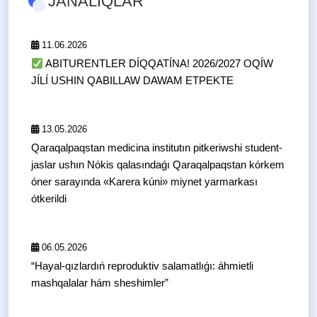
JAŃALIQLAR
11.06.2026
ABITURENTLER DÍQQATÍNA! 2026/2027 OQÍW
JÍLÍ USHIN QABILLAW DAWAM ETPEKTE
13.05.2026
Qaraqalpaqstan medicina institutın pitkeriwshi student-
jaslar ushın Nókis qalasındaǵı Qaraqalpaqstan kórkem
óner sarayında «Karera kúni» miynet yarmarkası
ótkerildi
06.05.2026
“Hayal-qızlardıń reproduktiv salamatlıǵı: áhmietli
mashqalalar hám sheshimler”