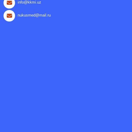
info@kkmi.uz
nukusmed@mail.ru