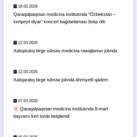
18.03.2026
Qaraqalpaqstan medicina institutında “Ózbekstan –
keńpeyil diyar” koncert baǵdarlaması bolıp ótti
12.03.2026
Xalıqaralıq birge islesiw medicina rawajlanıwı jolında
12.03.2026
Xalıqaralıq birge islesiw jolında áhmiyetli qádem
07.03.2026
Qaraqalpaqstan medicina institutında 8-mart
bayramı keń túrde belgilendi