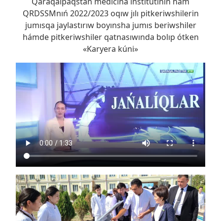
Qaraqalpaqstan medicina institutınıń hám
QRDSSMnıń 2022/2023 oqıw jılı pitkeriwshilerin
jumısqa jaylastırıw boyınsha jumıs beriwshiler
hámde pitkeriwshiler qatnasıwında bolıp ótken
«Karyera kúni»