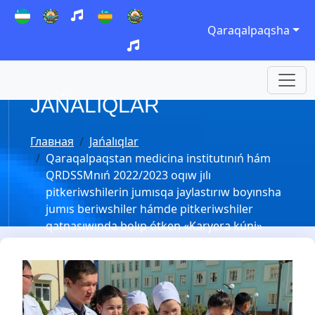
Qaraqalpaqsha
JAŃALIQLAR
Главная
Jańalıqlar
Qaraqalpaqstan medicina institutınıń hám
QRDSSMnıń 2022/2023 oqıw jılı
pitkeriwshilerin jumısqa jaylastırıw boyınsha
jumıs beriwshiler hámde pitkeriwshiler
qatnasıwında bolıp ótken «Karyera kúni»