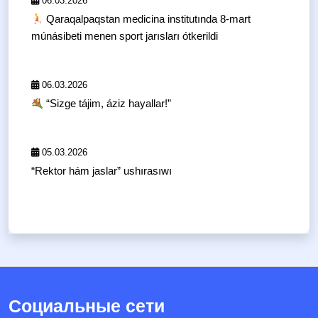
06.03.2026
Qaraqalpaqstan medicina institutında 8-mart
múnásibeti menen sport jarısları ótkerildi
06.03.2026
“Sizge tájim, áziz hayallar!”
05.03.2026
“Rektor hám jaslar” ushırasıwı
Социальные сети