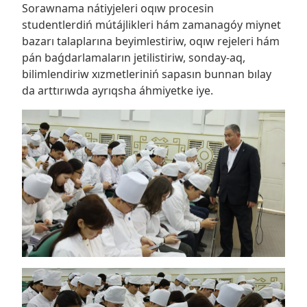
Sorawnama nátiyjeleri oqıw procesin
studentlerdiń mútájlikleri hám zamanagóy miynet
bazarı talaplarına beyimlestiriw, oqıw rejeleri hám
pán baǵdarlamaların jetilistiriw, sonday-aq,
bilimlendiriw xızmetleriniń sapasın bunnan bılay
da arttırıwda ayrıqsha áhmiyetke iye.