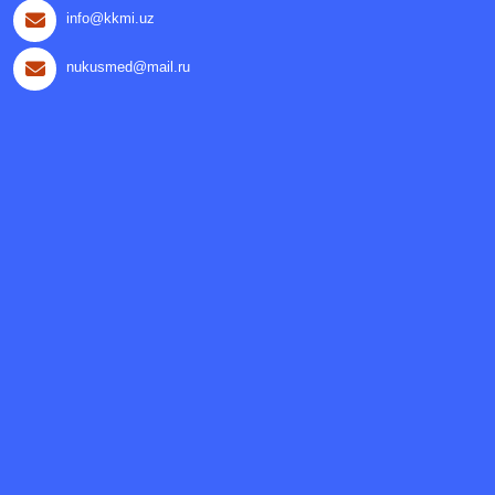
info@kkmi.uz
nukusmed@mail.ru