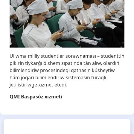
Ulıwma milliy studentler sorawnaması – studenttiń
pikirin tiykarǵı ólshem sıpatında tán alıw, olardıń
bilimlendiriw procesindegi qatnasın kúsheytiw
hám joqarı bilimlendiriw sistemasın turaqlı
jetilistiriwge xızmet etedi.
QMI Baspasóz xızmeti