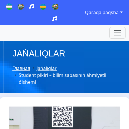
Qaraqalpaqsha
JAŃALIQLAR
Главная
Jańalıqlar
Student pikiri – bilim sapasınıń áhmiyetli
ólshemi