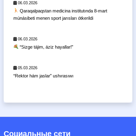
06.03.2026
Qaraqalpaqstan medicina institutında 8-mart
múnásibeti menen sport jarısları ótkerildi
06.03.2026
“Sizge tájim, áziz hayallar!”
05.03.2026
“Rektor hám jaslar” ushırasıwı
Социальные сети