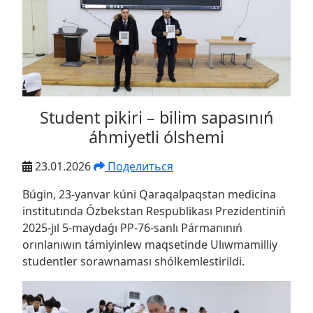
Student pikiri – bilim sapasınıń
áhmiyetli ólshemi
23.01.2026
Поделиться
Búgin, 23-yanvar kúni Qaraqalpaqstan medicina
institutında Ózbekstan Respublikası Prezidentiniń
2025-jıl 5-maydaǵı PP-76-sanlı Pármanınıń
orınlanıwın támiyinlew maqsetinde Ulıwmamilliy
studentler sorawnaması shólkemlestirildi.