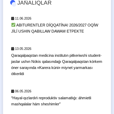
JAŃALIQLAR
11.06.2026
ABITURENTLER DÍQQATÍNA! 2026/2027 OQÍW
JÍLÍ USHIN QABILLAW DAWAM ETPEKTE
13.05.2026
Qaraqalpaqstan medicina institutın pitkeriwshi student-
jaslar ushın Nókis qalasındaǵı Qaraqalpaqstan kórkem
óner sarayında «Karera kúni» miynet yarmarkası
ótkerildi
06.05.2026
“Hayal-qızlardıń reproduktiv salamatlıǵı: áhmietli
mashqalalar hám sheshimler”