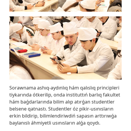
Sorawnama ashıq-aydınlıq hám qalıslıq principleri
tiykarında ótkerilip, onda instituttıń barlıq fakultet
hám baǵdarlarında bilim alıp atırǵan studentler
belsene qatnastı. Studentler óz pikir-usınısların
erkin bildirip, bilimlendiriwdiń sapasın arttırıwǵa
baylanıslı áhmiyetli usınısların alǵa qoydı.