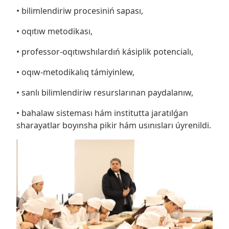
• bilimlendiriw procesiniń sapası,
• oqıtıw metodikası,
• professor-oqıtıwshılardıń kásiplik potencialı,
• oqıw-metodikalıq támiyinlew,
• sanlı bilimlendiriw resurslarınan paydalanıw,
• bahalaw sisteması hám institutta jaratılǵan
sharayatlar boyınsha pikir hám usınısları úyrenildi.