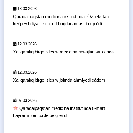
18.03.2026
Qaraqalpaqstan medicina institutında “Ózbekstan –
keńpeyil diyar” koncert baǵdarlaması bolıp ótti
12.03.2026
Xalıqaralıq birge islesiw medicina rawajlanıwı jolında
12.03.2026
Xalıqaralıq birge islesiw jolında áhmiyetli qádem
07.03.2026
Qaraqalpaqstan medicina institutında 8-mart
bayramı keń túrde belgilendi