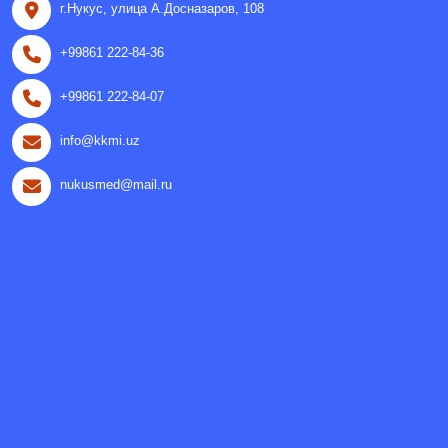
г.Нукус, улица A.Досназаров, 108
+99861 222-84-36
+99861 222-84-07
info@kkmi.uz
nukusmed@mail.ru