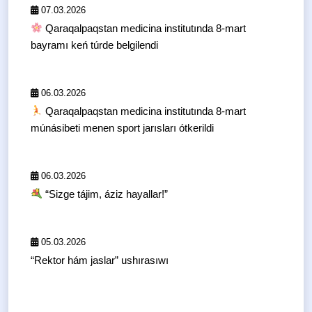
07.03.2026
Qaraqalpaqstan medicina institutında 8-mart
bayramı keń túrde belgilendi
06.03.2026
Qaraqalpaqstan medicina institutında 8-mart
múnásibeti menen sport jarısları ótkerildi
06.03.2026
“Sizge tájim, áziz hayallar!”
05.03.2026
“Rektor hám jaslar” ushırasıwı