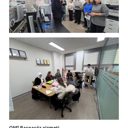
QMI Baspasóz xizmeti