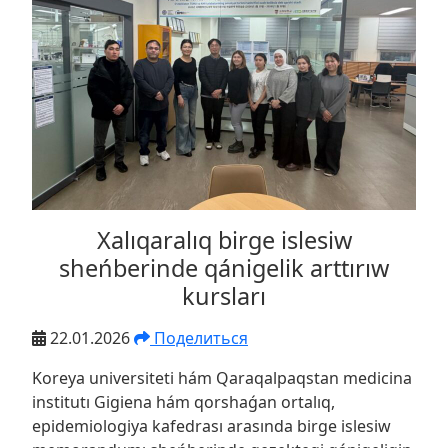
Xalıqaralıq birge islesiw
sheńberinde qánigelik arttırıw
kursları
22.01.2026
Поделиться
Koreya universiteti hám Qaraqalpaqstan medicina
institutı Gigiena hám qorshaǵan ortalıq,
epidemiologiya kafedrası arasında birge islesiw