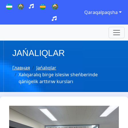
Qaraqalpaqsha
JAŃALIQLAR
Главная
Jańalıqlar
Xalıqaralıq birge islesiw sheńberinde
qánigelik arttırıw kursları