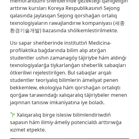
memorandumı sheńberinde gezektegi qánigeligin
arttırıw kursları Koreya Respublikasınıń Sejong
qalasında jaylasqan Sejong qorshaǵan ortalıq
texnologiyaların rawajlandırıw kompaniyası (세종
환경기술개발) bazasında shólkemlestirilmekte.
Usı sapar sheńberinde instituttıń Medicina-
profilaktika baǵdarında bilim alıp atırǵan
studentler ushın zamanagóy tájiriybe hám aldınǵı
texnologiyalarǵa tiykarlanǵan sheberlik sabaqları
ótkeriliwi rejelestirilgen. Bul sabaqlar arqalı
studentler teoriyalıq bilimlerin ámeliyat penen
bekkemlew, ekologiya hám qorshaǵan ortalıqtı
qorǵaw tarawındaǵı xalıqaralıq tájiriybeler menen
jaqınnan tanısıw imkaniyatına iye boladı.
Xalıqaralıq birge islesiw bilimlendiriwdiń
sapasın hám ilimiy-ámeliy potencialdı arttırıwǵa
xızmet etpekte.