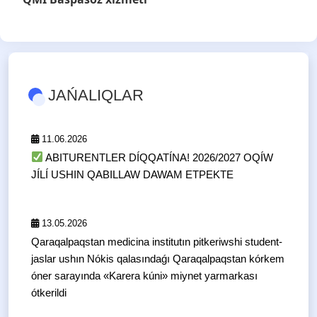
JAŃALIQLAR
11.06.2026
ABITURENTLER DÍQQATÍNA! 2026/2027 OQÍW
JÍLÍ USHIN QABILLAW DAWAM ETPEKTE
13.05.2026
Qaraqalpaqstan medicina institutın pitkeriwshi student-
jaslar ushın Nókis qalasındaǵı Qaraqalpaqstan kórkem
óner sarayında «Karera kúni» miynet yarmarkası
ótkerildi