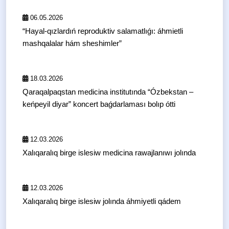
06.05.2026
“Hayal-qızlardıń reproduktiv salamatlıǵı: áhmietli
mashqalalar hám sheshimler”
18.03.2026
Qaraqalpaqstan medicina institutında “Ózbekstan –
keńpeyil diyar” koncert baǵdarlaması bolıp ótti
12.03.2026
Xalıqaralıq birge islesiw medicina rawajlanıwı jolında
12.03.2026
Xalıqaralıq birge islesiw jolında áhmiyetli qádem