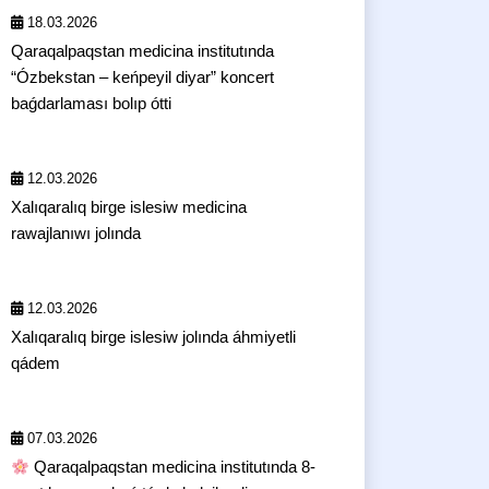
18.03.2026
Qaraqalpaqstan medicina institutında
“Ózbekstan – keńpeyil diyar” koncert
baǵdarlaması bolıp ótti
12.03.2026
Xalıqaralıq birge islesiw medicina
rawajlanıwı jolında
12.03.2026
Xalıqaralıq birge islesiw jolında áhmiyetli
qádem
07.03.2026
Qaraqalpaqstan medicina institutında 8-