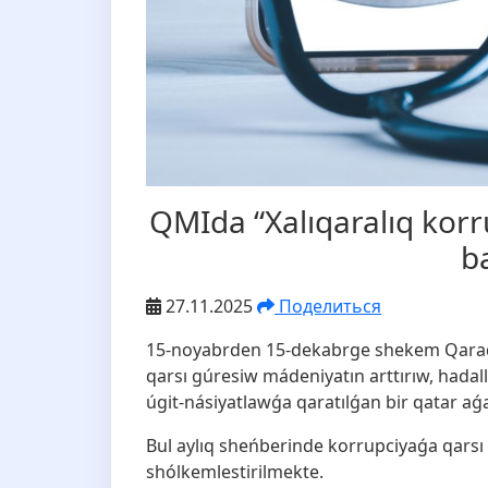
️QMIda “Xalıqaralıq korr
b
27.11.2025
Поделиться
15-noyabrden 15-dekabrge shekem Qaraqa
qarsı gúresiw mádeniyatın arttırıw, hadal
úgit-násiyatlawǵa qaratılǵan bir qatar aǵa
Bul aylıq sheńberinde korrupciyaǵa qarsı 
shólkemlestirilmekte.