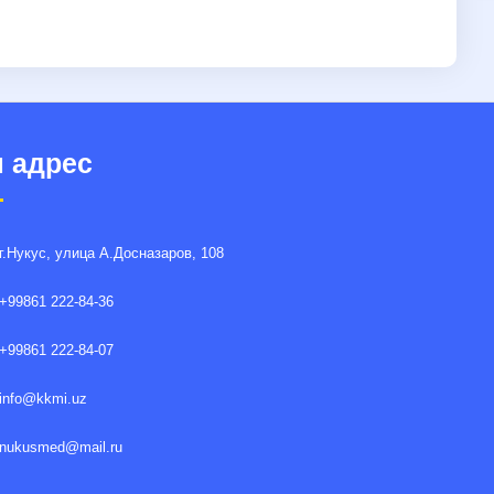
 адрес
г.Нукус, улица A.Досназаров, 108
+99861 222-84-36
+99861 222-84-07
info@kkmi.uz
nukusmed@mail.ru