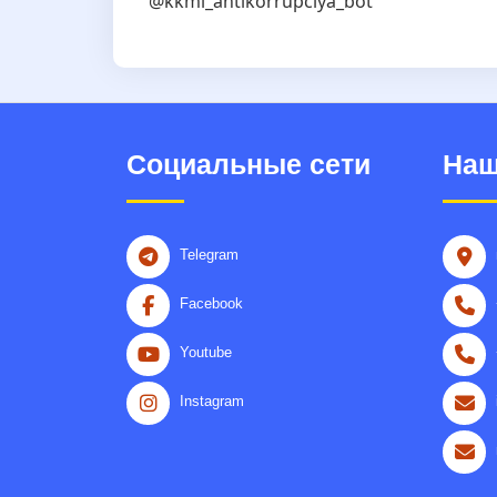
@kkmi_antikorrupciya_bot
Социальные сети
Наш
Telegram
Facebook
Youtube
Instagram