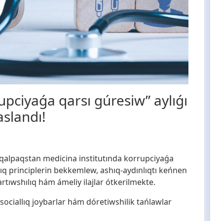
upciyaǵa qarsı gúresiw” aylıǵı
aslandı!
lpaqstan medicina institutında korrupciyaǵa
lıq principlerin bekkemlew, ashıq-aydınlıqtı keńnen
rtıwshılıq hám ámeliy ilajlar ótkerilmekte.
sociallıq joybarlar hám dóretiwshilik tańlawlar