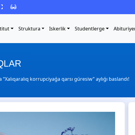
titut
Struktura
Iskerlik
Studentlerge
Abituriye
QLAR
 “Xalıqaralıq korrupciyaǵa qarsı gúresiw” aylıǵı baslandı!