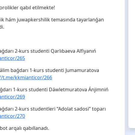
rolikler qabıl etilmekte!
illik hám juwapkershilik temasında tayarlanǵan
i.
aǵdarı 2-kurs studenti Qarlıbaeva Alfiyanıń
anticor/265
 tálim baǵdarı 1-kurs studenti Jumamuratova
://t.me/kkmianticor/266
baǵdarı 1-kurs studenti Dáwletmuratova Ánjimniń
anticor/269
aǵdarı 2-kurs studentleri “Adolat sadosi” toparı
anticor/270
ot arqalı qabıllanadı.