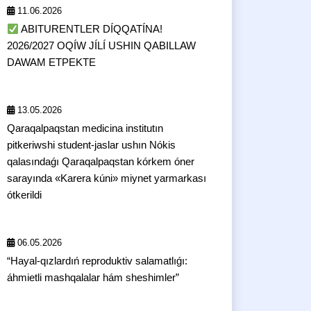
11.06.2026
ABITURENTLER DÍQQATÍNA!
2026/2027 OQÍW JÍLÍ USHIN QABILLAW
DAWAM ETPEKTE
13.05.2026
Qaraqalpaqstan medicina institutın
pitkeriwshi student-jaslar ushın Nókis
qalasındaǵı Qaraqalpaqstan kórkem óner
sarayında «Karera kúni» miynet yarmarkası
ótkerildi
06.05.2026
“Hayal-qızlardıń reproduktiv salamatlıǵı:
áhmietli mashqalalar hám sheshimler”