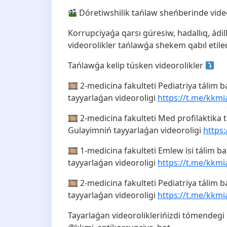
Dóretiwshilik tańlaw sheńberinde video
Korrupciyaǵa qarsı gúresiw, hadallıq, ád
videorolikler tańlawǵa shekem qabıl etiled
Tańlawǵa kelip túsken videorolikler
🎞 2-medicina fakulteti Pediatriya tálim b
tayyarlaǵan videoroligi
https://t.me/kkmi
🎞 2-medicina fakulteti Med profilaktika
Gulayimniń tayyarlaǵan videoroligi
https
🎞 1-medicina fakulteti Emlew isi tálim 
tayyarlaǵan videoroligi
https://t.me/kkmi
🎞 2-medicina fakulteti Pediatriya tálim b
tayyarlaǵan videoroligi
https://t.me/kkmi
Tayarlaǵan videoroliklerińizdi tómendegi b