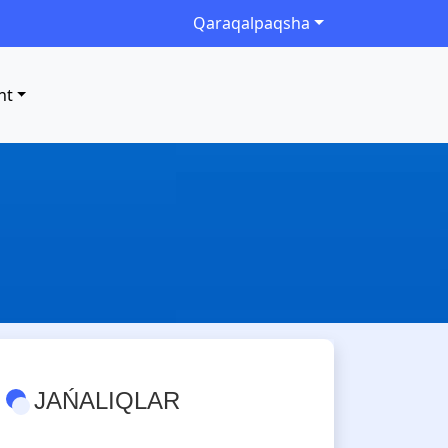
Qaraqalpaqsha
nt
JAŃALIQLAR