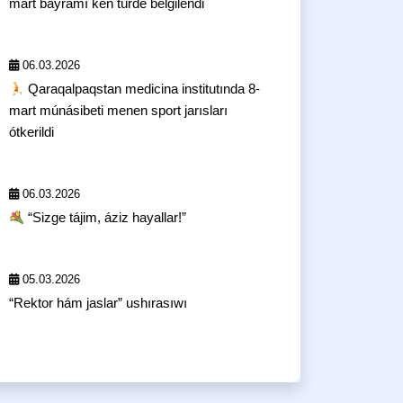
mart bayramı keń túrde belgilendi
06.03.2026
Qaraqalpaqstan medicina institutında 8-
mart múnásibeti menen sport jarısları
ótkerildi
06.03.2026
“Sizge tájim, áziz hayallar!”
05.03.2026
“Rektor hám jaslar” ushırasıwı