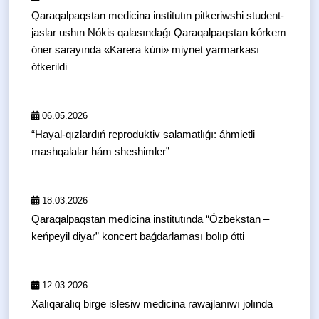
Qaraqalpaqstan medicina institutın pitkeriwshi student-
jaslar ushın Nókis qalasındaǵı Qaraqalpaqstan kórkem
óner sarayında «Karera kúni» miynet yarmarkası
ótkerildi
06.05.2026
“Hayal-qızlardıń reproduktiv salamatlıǵı: áhmietli
mashqalalar hám sheshimler”
18.03.2026
Qaraqalpaqstan medicina institutında “Ózbekstan –
keńpeyil diyar” koncert baǵdarlaması bolıp ótti
12.03.2026
Xalıqaralıq birge islesiw medicina rawajlanıwı jolında