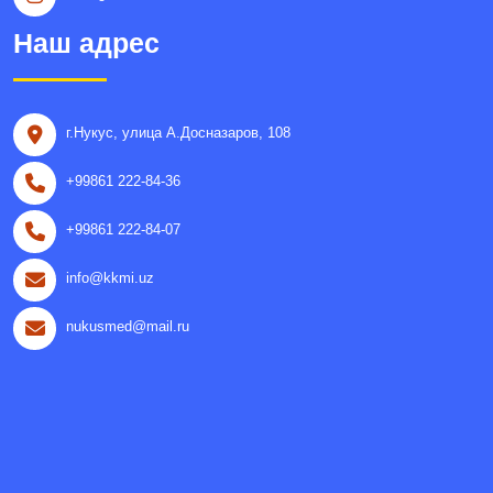
Наш адрес
г.Нукус, улица A.Досназаров, 108
+99861 222-84-36
+99861 222-84-07
info@kkmi.uz
nukusmed@mail.ru