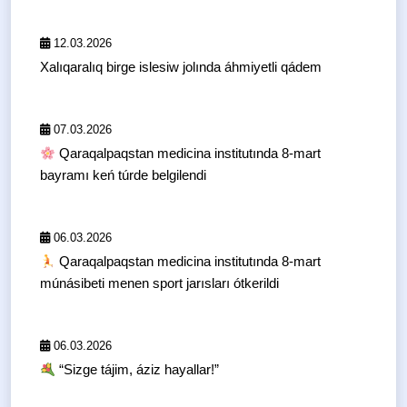
12.03.2026
Xalıqaralıq birge islesiw jolında áhmiyetli qádem
07.03.2026
Qaraqalpaqstan medicina institutında 8-mart
bayramı keń túrde belgilendi
06.03.2026
Qaraqalpaqstan medicina institutında 8-mart
múnásibeti menen sport jarısları ótkerildi
06.03.2026
“Sizge tájim, áziz hayallar!”