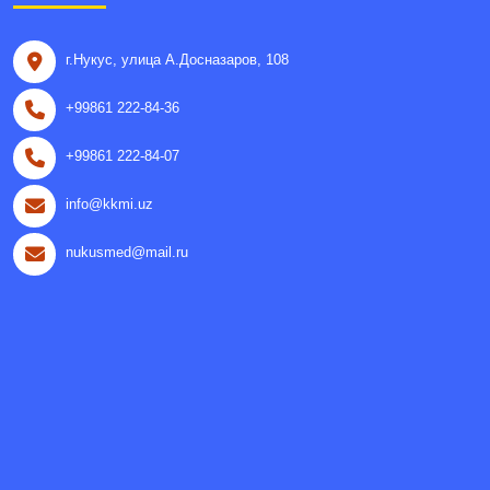
г.Нукус, улица A.Досназаров, 108
+99861 222-84-36
+99861 222-84-07
info@kkmi.uz
nukusmed@mail.ru