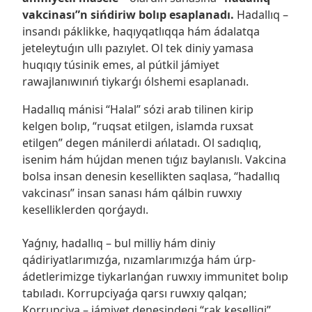
vakcinası”n sińdiriw bolıp esaplanadı.
Hadallıq –
insandı páklikke, haqıyqatlıqqa hám ádalatqa
jeteleytuǵın ullı pazıylet. Ol tek diniy yamasa
huqıqıy túsinik emes, al pútkil jámiyet
rawajlanıwınıń tiykarǵı ólshemi esaplanadı.
Hadallıq mánisi “Halal” sózi arab tilinen kirip
kelgen bolıp, “ruqsat etilgen, islamda ruxsat
etilgen” degen mánilerdi ańlatadı. Ol sadıqlıq,
isenim hám hújdan menen tıǵız baylanıslı. Vakcina
bolsa insan denesin kesellikten saqlasa, “hadallıq
vakcinası” insan sanası hám qálbin ruwxıy
keselliklerden qorǵaydı.
Yaǵnıy, hadallıq – bul milliy hám diniy
qádiriyatlarımızǵa, nızamlarımızǵa hám úrp-
ádetlerimizge tiykarlanǵan ruwxıy immunitet bolıp
tabıladı. Korrupciyaǵa qarsı ruwxıy qalqan;
Korrupciya – jámiyet denesindegi “rak keselligi”.