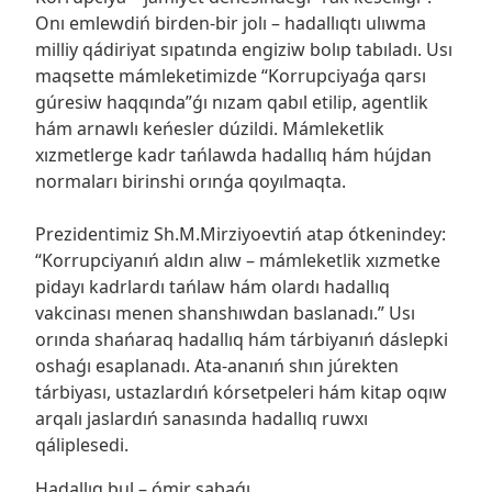
Onı emlewdiń birden-bir jolı – hadallıqtı ulıwma
milliy qádiriyat sıpatında engiziw bolıp tabıladı. Usı
maqsette mámleketimizde “Korrupciyaǵa qarsı
gúresiw haqqında”ǵı nızam qabıl etilip, agentlik
hám arnawlı keńesler dúzildi. Mámleketlik
xızmetlerge kadr tańlawda hadallıq hám hújdan
normaları birinshi orınǵa qoyılmaqta.
Prezidentimiz Sh.M.Mirziyoevtiń atap ótkenindey:
“Korrupciyanıń aldın alıw – mámleketlik xızmetke
pidayı kadrlardı tańlaw hám olardı hadallıq
vakcinası menen shanshıwdan baslanadı.” Usı
orında shańaraq hadallıq hám tárbiyanıń dáslepki
oshaǵı esaplanadı. Ata-ananıń shın júrekten
tárbiyası, ustazlardıń kórsetpeleri hám kitap oqıw
arqalı jaslardıń sanasında hadallıq ruwxı
qáliplesedi.
Hadallıq bul – ómir sabaǵı