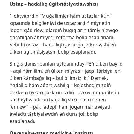
Ustaz – hadallıq úgit-násiyatlawshısı
1-oktyabrdıń “Muǵallimler hám ustazlar kúni”
sıpatında belgileniwi de ustazlardıń miynetin
joqarı qádirlew, olardıń huqıqların támiyinlewge
qaratılǵan áhmiyetli reforma bolıp esaplanadı.
Sebebi ustaz – hadallıqtı jaslarǵa jetkeriwshi eń
úlken úgit-násiyatshı bolıp esaplanadı.
Shıǵıs danıshpanları aytqanınday: “Eń úlken baylıq
– aqıl hám ilim, eń úlken miyras – jaqsı tárbiya, eń
úlken kámbaǵallıq – bul bilimsizlik.” Demek,
hadallıq hám aǵartıwshılıq – keleshegimizdiń
bekkem tiykarı. Jaslarımızdıń ruwxıy immunitetin
kúsheytiw, olardı hadallıq vakcinası menen
“emlew” – pák, ádepli hám joqarı mánawiyatlı
áwladtı tárbiyalawdıń eń durıs jolı bolıp
esaplanadı.
Qaraqalpaqstan medicina institutı