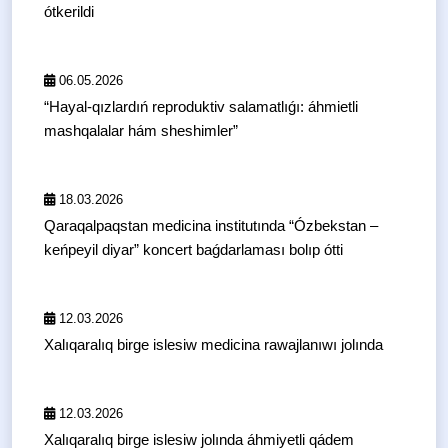
ótkerildi
06.05.2026
“Hayal-qızlardıń reproduktiv salamatlıǵı: áhmietli
mashqalalar hám sheshimler”
18.03.2026
Qaraqalpaqstan medicina institutında “Ózbekstan –
keńpeyil diyar” koncert baǵdarlaması bolıp ótti
12.03.2026
Xalıqaralıq birge islesiw medicina rawajlanıwı jolında
12.03.2026
Xalıqaralıq birge islesiw jolında áhmiyetli qádem