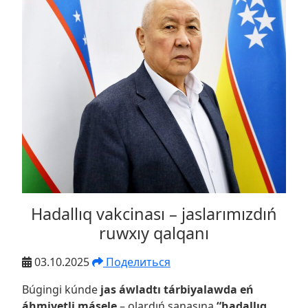
Hadallıq vakcinası – jaslarımızdıń
ruwxıy qalqanı
03.10.2025
Поделиться
Búgingi kúnde
jas áwladtı tárbiyalawda eń
áhmiyetli másele
– olardıń sanasına
“hadallıq