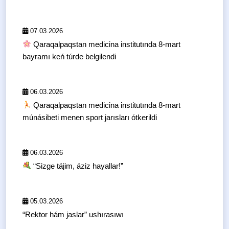
07.03.2026
Qaraqalpaqstan medicina institutında 8-mart
bayramı keń túrde belgilendi
06.03.2026
Qaraqalpaqstan medicina institutında 8-mart
múnásibeti menen sport jarısları ótkerildi
06.03.2026
“Sizge tájim, áziz hayallar!”
05.03.2026
“Rektor hám jaslar” ushırasıwı