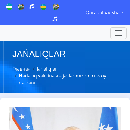
Qaraqalpaqsha
JAŃALIQLAR
Главная
Jańalıqlar
Hadallıq vakcinası – jaslarımızdıń ruwxıy
qalqanı