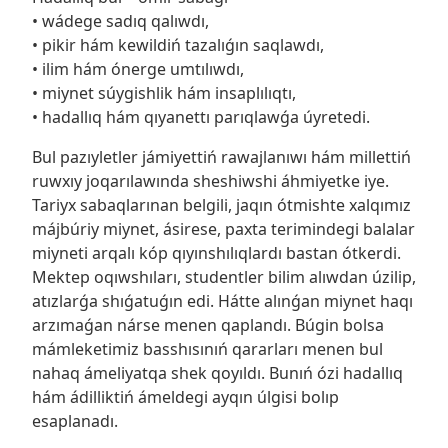
• wádege sadıq qalıwdı,
• pikir hám kewildiń tazalıǵın saqlawdı,
• ilim hám ónerge umtılıwdı,
• miynet súygishlik hám insaplılıqtı,
• hadallıq hám qıyanettı parıqlawǵa úyretedi.
Bul pazıyletler jámiyettiń rawajlanıwı hám millettiń
ruwxıy joqarılawında sheshiwshi áhmiyetke iye.
Tariyx sabaqlarınan belgili, jaqın ótmishte xalqımız
májbúriy miynet, ásirese, paxta terimindegi balalar
miyneti arqalı kóp qıyınshılıqlardı bastan ótkerdi.
Mektep oqıwshıları, studentler bilim alıwdan úzilip,
atızlarǵa shıǵatuǵın edi. Hátte alınǵan miynet haqı
arzımaǵan nárse menen qaplandı. Búgin bolsa
mámleketimiz basshısınıń qararları menen bul
nahaq ámeliyatqa shek qoyıldı. Bunıń ózi hadallıq
hám ádilliktiń ámeldegi ayqın úlgisi bolıp
esaplanadı.