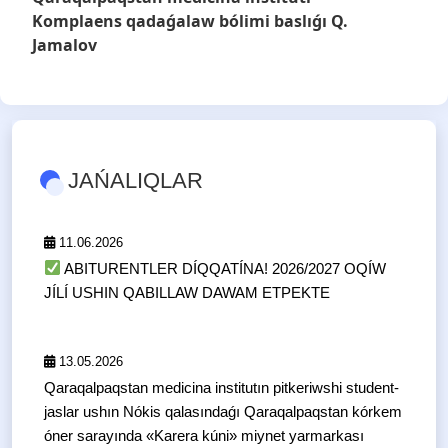
Komplaens qadaǵalaw bólimi baslıǵı Q.
Jamalov
JAŃALIQLAR
11.06.2026
ABITURENTLER DÍQQATÍNA! 2026/2027 OQÍW
JÍLÍ USHIN QABILLAW DAWAM ETPEKTE
13.05.2026
Qaraqalpaqstan medicina institutın pitkeriwshi student-
jaslar ushın Nókis qalasındaǵı Qaraqalpaqstan kórkem
óner sarayında «Karera kúni» miynet yarmarkası