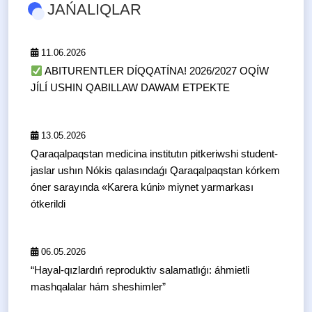
JAŃALIQLAR
11.06.2026
ABITURENTLER DÍQQATÍNA! 2026/2027 OQÍW
JÍLÍ USHIN QABILLAW DAWAM ETPEKTE
13.05.2026
Qaraqalpaqstan medicina institutın pitkeriwshi student-
jaslar ushın Nókis qalasındaǵı Qaraqalpaqstan kórkem
óner sarayında «Karera kúni» miynet yarmarkası
ótkerildi
06.05.2026
“Hayal-qızlardıń reproduktiv salamatlıǵı: áhmietli
mashqalalar hám sheshimler”