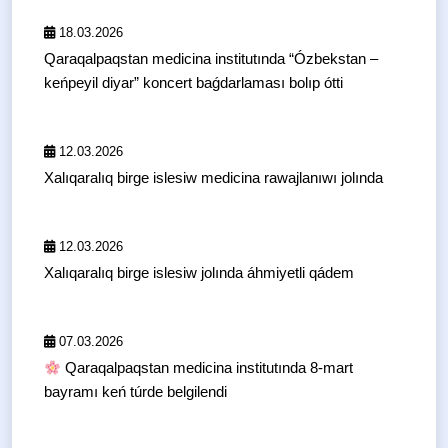
18.03.2026
Qaraqalpaqstan medicina institutında “Ózbekstan –
keńpeyil diyar” koncert baǵdarlaması bolıp ótti
12.03.2026
Xalıqaralıq birge islesiw medicina rawajlanıwı jolında
12.03.2026
Xalıqaralıq birge islesiw jolında áhmiyetli qádem
07.03.2026
Qaraqalpaqstan medicina institutında 8-mart
bayramı keń túrde belgilendi