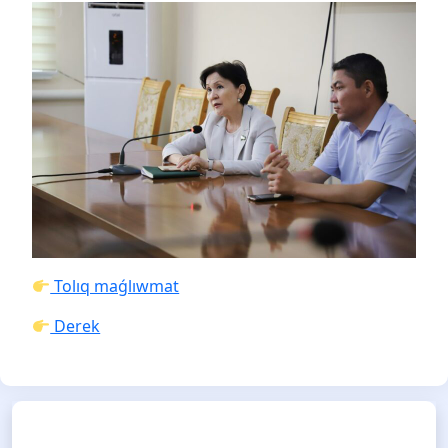
Tolıq maǵlıwmat
Derek