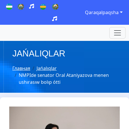
Qaraqalpaqsha
JAŃALIQLAR
Главная
Jańalıqlar
NMPIde senator Oral Ataniyazova menen
ushırasıw bolıp ótti