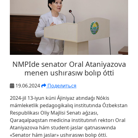
NMPIde senator Oral Ataniyazova
menen ushırasıw bolıp ótti
19.06.2024
Поделиться
2024-jil 13-iyun kúni Ájiniyaz atındaǵı Nókis
mámleketlik pedagogikalıq institutında Ózbekstan
Respublikası Oliy Majlisi Senatı aǵzası,
Qaraqalpaqstan medicina institutınıń rektorı Oral
Ataniyazova hám student-jaslar qatnasıwında
«Senator hám jaslar» ushırasıwı bolıp ótti.