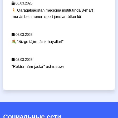
06.03.2026
Qaraqalpaqstan medicina institutında 8-mart
múnásibeti menen sport jarısları ótkerildi
06.03.2026
“Sizge tájim, áziz hayallar!”
05.03.2026
“Rektor hám jaslar” ushırasıwı
Социальные сети