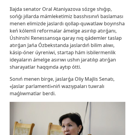
Ilajda senator Oral Ataniyazova sózge shıǵıp,
sońǵı jıllarda mámleketimiz basshısınıń baslaması
menen elimizde jaslardı qollap-quwatlaw boyınsha
keń kólemli reformalar ámelge asırılıp atırǵanı,
Úshinshi Renessansqa qaray nıq qádemler taslap
atırǵan Jańa Ózbekstanda jaslardıń bilim alıwı,
kásip-óner úyreniwi, startap hám isbilermenlik
ideyaların ámelge asırıwı ushın jaratılıp atırǵan
sharayatlar haqqında aytıp ótti.
Sonıń menen birge, jaslarǵa Oliy Majlis Senatı,
«Jaslar parlamenti»niń wazıypaları tuwralı
maǵlıwmatlar berdi.