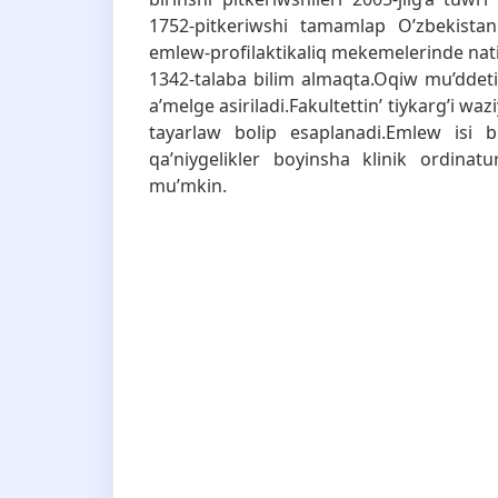
1752-pitkeriwshi tamamlap O’zbekistan
emlew-profilaktikaliq mekemelerinde natij
1342-talaba bilim almaqta.Oqiw mu’ddeti 6
a’melge asiriladi.Fakultettin’ tiykarg’i wa
tayarlaw bolip esaplanadi.Emlew isi bil
qa’niygelikler boyinsha klinik ordin
mu’mkin.