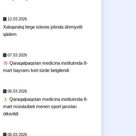
12.03.2026
Xalıqaralıq birge islesiw jolında áhmiyetli
qádem
07.03.2026
Qaraqalpaqstan medicina institutında 8-
mart bayramı keń túrde belgilendi
06.03.2026
Qaraqalpaqstan medicina institutında 8-
mart múnásibeti menen sport jarısları
ótkerildi
06.03.2026