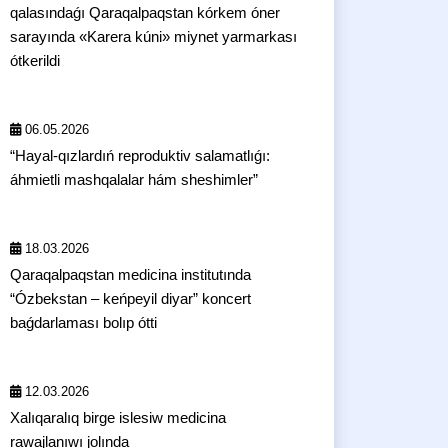
qalasındaǵı Qaraqalpaqstan kórkem óner
sarayında «Karera kúni» miynet yarmarkası
ótkerildi
06.05.2026
“Hayal-qızlardıń reproduktiv salamatlıǵı:
áhmietli mashqalalar hám sheshimler”
18.03.2026
Qaraqalpaqstan medicina institutında
“Ózbekstan – keńpeyil diyar” koncert
baǵdarlaması bolıp ótti
12.03.2026
Xalıqaralıq birge islesiw medicina
rawajlanıwı jolında