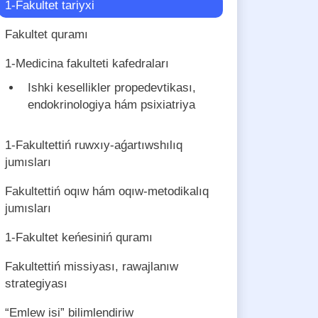
1-Fakultet tariyxi
Fakultet quramı
1-Medicina fakulteti kafedraları
Ishki kesellikler propedevtikası,
endokrinologiya hám psixiatriya
1-Fakultettiń ruwxıy-aǵartıwshılıq
jumısları
Fakultettiń oqıw hám oqıw-metodikalıq
jumısları
1-Fakultet keńesiniń quramı
Fakultettiń missiyası, rawajlanıw
strategiyası
“Emlew isi” bilimlendiriw