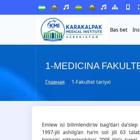
Bas bet
Ins
1-MEDICINA FAKULT
Главная
1-Fakultet tariyxi
Emlew isi bilimlendiriw bag’dari da’sl
1997-jili ashilg’an ha’m sol jili 63 tala
birinshi pitkeriwshileri 2005-jilg’a tuw