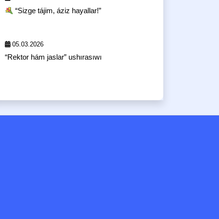
“Sizge tájim, áziz hayallar!”
05.03.2026
“Rektor hám jaslar” ushırasıwı