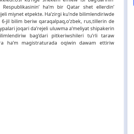
 Respublikasinin’ ha’m bir Qatar shet ellerdin’
eli miynet etpekte. Ha’zirgi ku’nde bilimlendiriwde
-jil bilim beriw qaraqalpaq,o’zbek, rus,tillerin de
ziypalari joqari da’rejeli uluwma a’meliyat shipakerin
imlendiriw bag’dari pitkeriwshileri tu’rli taraw
atura ha’m magistraturada oqiwin dawam ettiriw