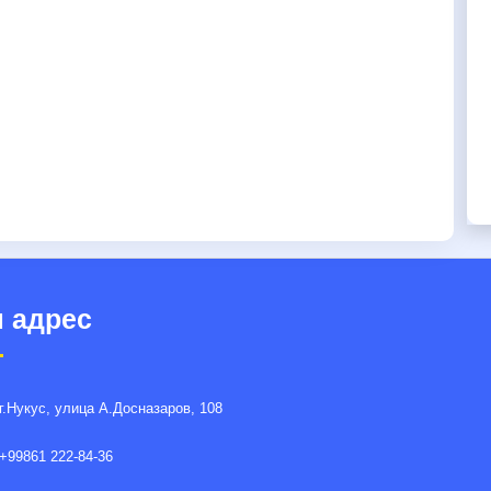
 адрес
г.Нукус, улица A.Досназаров, 108
+99861 222-84-36