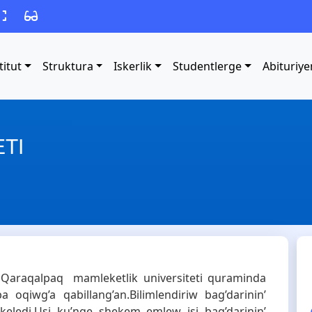
titut
Struktura
Iskerlik
Studentlerge
Abituriye
ETI
ep Qaraqalpaq mamleketlik universiteti quraminda
ba oqiwg’a qabillang’an.Bilimlendiriw bag’darinin’
ri keledi.Usi ku’nge shekem emlew isi bag’darinin’