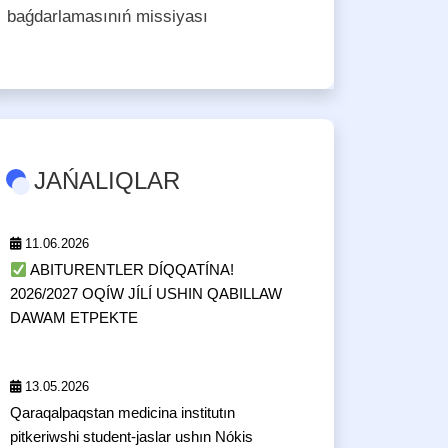
baǵdarlamasınıń missiyası
JAŃALIQLAR
11.06.2026
ABITURENTLER DÍQQATÍNA!
2026/2027 OQÍW JÍLÍ USHIN QABILLAW
DAWAM ETPEKTE
13.05.2026
Qaraqalpaqstan medicina institutın
pitkeriwshi student-jaslar ushın Nókis