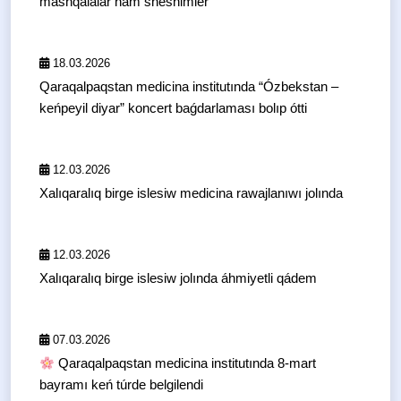
mashqalalar hám sheshimler”
18.03.2026
Qaraqalpaqstan medicina institutında “Ózbekstan –
keńpeyil diyar” koncert baǵdarlaması bolıp ótti
12.03.2026
Xalıqaralıq birge islesiw medicina rawajlanıwı jolında
12.03.2026
Xalıqaralıq birge islesiw jolında áhmiyetli qádem
07.03.2026
Qaraqalpaqstan medicina institutında 8-mart
bayramı keń túrde belgilendi