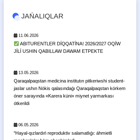
JAŃALIQLAR
11.06.2026
ABITURENTLER DÍQQATÍNA! 2026/2027 OQÍW
JÍLÍ USHIN QABILLAW DAWAM ETPEKTE
13.05.2026
Qaraqalpaqstan medicina institutın pitkeriwshi student-
jaslar ushın Nókis qalasındaǵı Qaraqalpaqstan kórkem
óner sarayında «Karera kúni» miynet yarmarkası
ótkerildi
06.05.2026
“Hayal-qızlardıń reproduktiv salamatlıǵı: áhmietli