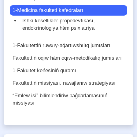
1-Medicina fakulteti kafedraları
Ishki kesellikler propedevtikası,
endokrinologiya hám psixiatriya
1-Fakultettiń ruwxıy-aǵartıwshılıq jumısları
Fakultettiń oqıw hám oqıw-metodikalıq jumısları
1-Fakultet keńesiniń quramı
Fakultettiń missiyası, rawajlanıw strategiyası
“Emlew isi” bilimlendiriw baǵdarlamasınıń
missiyası