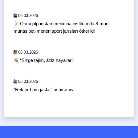
06.03.2026
Qaraqalpaqstan medicina institutında 8-mart
múnásibeti menen sport jarısları ótkerildi
06.03.2026
“Sizge tájim, áziz hayallar!”
05.03.2026
“Rektor hám jaslar” ushırasıwı