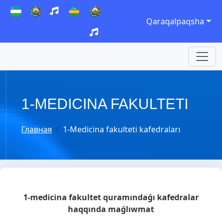
Qaraqalpaqsha
1-MEDICINA FAKULTETI
Главная
1-Medicina fakulteti kafedraları
1-medicina fakultet quramındaǵı kafedralar
haqqında maǵlıwmat