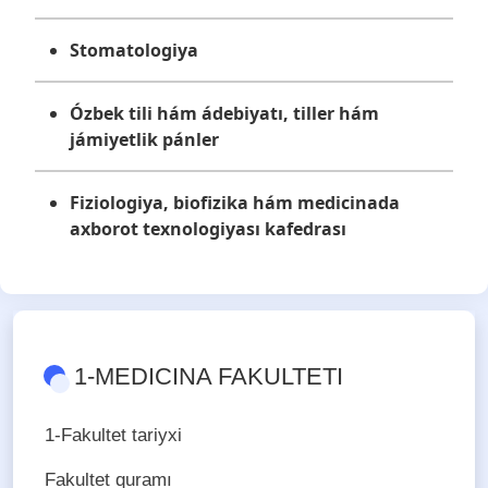
Stomatologiya
Ózbek tili hám ádebiyatı, tiller hám
jámiyetlik pánler
Fiziologiya, biofizika hám medicinada
axborot texnologiyası kafedrası
1-MEDICINA FAKULTETI
1-Fakultet tariyxi
Fakultet quramı