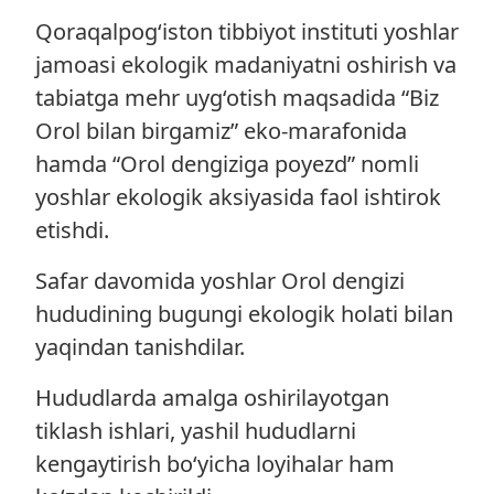
Qoraqalpog‘iston tibbiyot instituti yoshlar
jamoasi ekologik madaniyatni oshirish va
tabiatga mehr uyg‘otish maqsadida “Biz
Orol bilan birgamiz” eko-marafonida
hamda “Orol dengiziga poyezd” nomli
yoshlar ekologik aksiyasida faol ishtirok
etishdi.
Safar davomida yoshlar Orol dengizi
hududining bugungi ekologik holati bilan
yaqindan tanishdilar.
Hududlarda amalga oshirilayotgan
tiklash ishlari, yashil hududlarni
kengaytirish bo‘yicha loyihalar ham