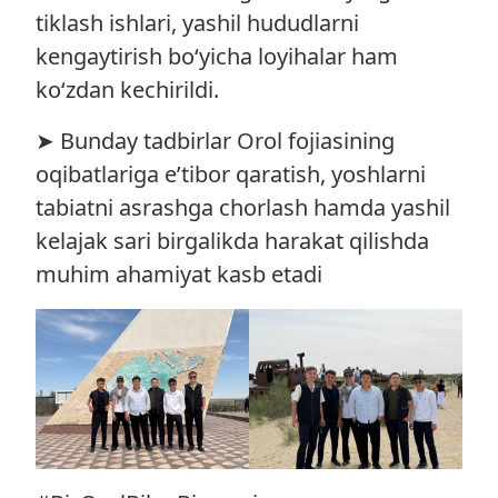
tiklash ishlari, yashil hududlarni
kengaytirish bo‘yicha loyihalar ham
ko‘zdan kechirildi.
➤ Bunday tadbirlar Orol fojiasining
oqibatlariga e’tibor qaratish, yoshlarni
tabiatni asrashga chorlash hamda yashil
kelajak sari birgalikda harakat qilishda
muhim ahamiyat kasb etadi