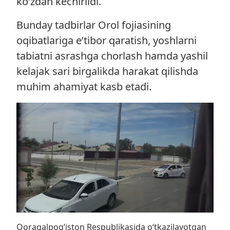
ko‘zdan kechirildi.
Bunday tadbirlar Orol fojiasining
oqibatlariga e’tibor qaratish, yoshlarni
tabiatni asrashga chorlash hamda yashil
kelajak sari birgalikda harakat qilishda
muhim ahamiyat kasb etadi.
Qoraqalpog‘iston Respublikasida o‘tkazilayotgan