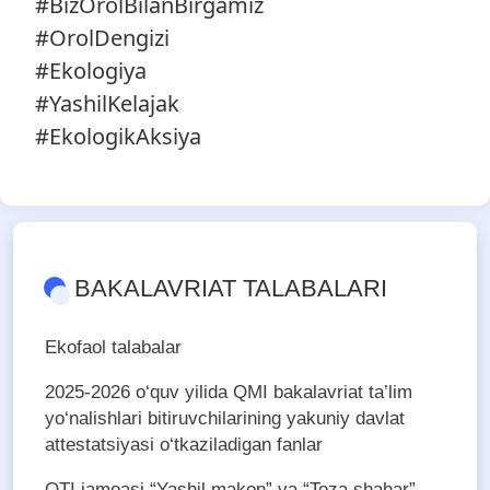
#BizOrolBilanBirgamiz
#OrolDengizi
#Ekologiya
#YashilKelajak
#EkologikAksiya
BAKALAVRIAT TALABALARI
Ekofaol talabalar
2025-2026 o‘quv yilida QMI bakalavriat ta’lim
yo‘nalishlari bitiruvchilarining yakuniy davlat
attestatsiyasi o‘tkaziladigan fanlar
QTI jamoasi “Yashil makon” va “Toza shahar”