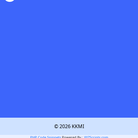
© 2026 KKMI
PHP Code Snippets
Powered By :
XYZScripts.com