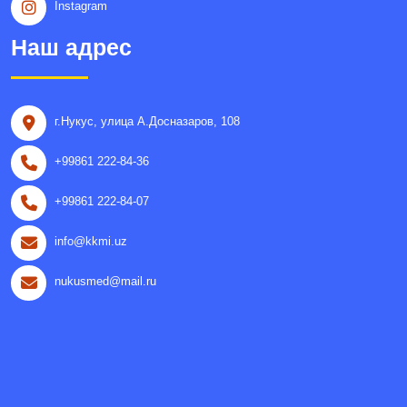
Instagram
Наш адрес
г.Нукус, улица A.Досназаров, 108
+99861 222-84-36
+99861 222-84-07
info@kkmi.uz
nukusmed@mail.ru