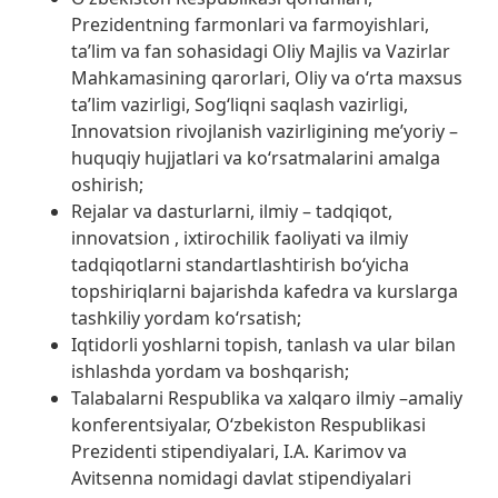
Prezidentning farmonlari va farmoyishlari,
ta’lim va fan sohasidagi Oliy Majlis va Vazirlar
Mahkamasining qarorlari, Oliy va o‘rta maxsus
ta’lim vazirligi, Sog‘liqni saqlash vazirligi,
Innovatsion rivojlanish vazirligining me’yoriy –
huquqiy hujjatlari va ko‘rsatmalarini amalga
oshirish;
Rejalar va dasturlarni, ilmiy – tadqiqot,
innovatsion , ixtirochilik faoliyati va ilmiy
tadqiqotlarni standartlashtirish bo‘yicha
topshiriqlarni bajarishda kafedra va kurslarga
tashkiliy yordam ko‘rsatish;
Iqtidorli yoshlarni topish, tanlash va ular bilan
ishlashda yordam va boshqarish;
Talabalarni Respublika va xalqaro ilmiy –amaliy
konferentsiyalar, O‘zbekiston Respublikasi
Prezidenti stipendiyalari, I.A. Karimov va
Avitsenna nomidagi davlat stipendiyalari