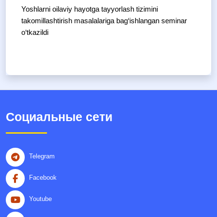
Yoshlarni oilaviy hayotga tayyorlash tizimini
takomillashtirish masalalariga bag‘ishlangan seminar
o‘tkazildi
Социальные сети
Telegram
Facebook
Youtube