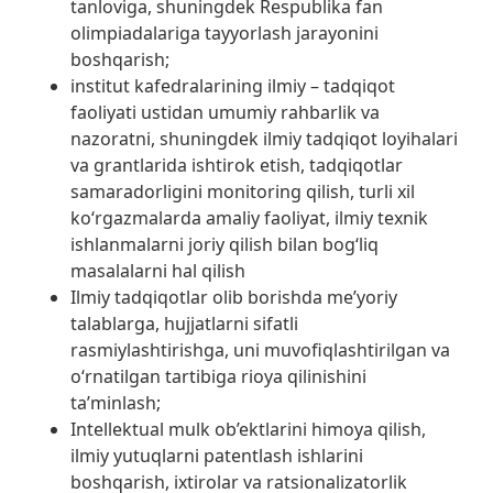
tanloviga, shuningdek Respublika fan
olimpiadalariga tayyorlash jarayonini
boshqarish;
institut kafedralarining ilmiy – tadqiqot
faoliyati ustidan umumiy rahbarlik va
nazoratni, shuningdek ilmiy tadqiqot loyihalari
va grantlarida ishtirok etish, tadqiqotlar
samaradorligini monitoring qilish, turli xil
ko‘rgazmalarda amaliy faoliyat, ilmiy texnik
ishlanmalarni joriy qilish bilan bog‘liq
masalalarni hal qilish
Ilmiy tadqiqotlar olib borishda me’yoriy
talablarga, hujjatlarni sifatli
rasmiylashtirishga, uni muvofiqlashtirilgan va
o‘rnatilgan tartibiga rioya qilinishini
ta’minlash;
Intellektual mulk ob’ektlarini himoya qilish,
ilmiy yutuqlarni patentlash ishlarini
boshqarish, ixtirolar va ratsionalizatorlik