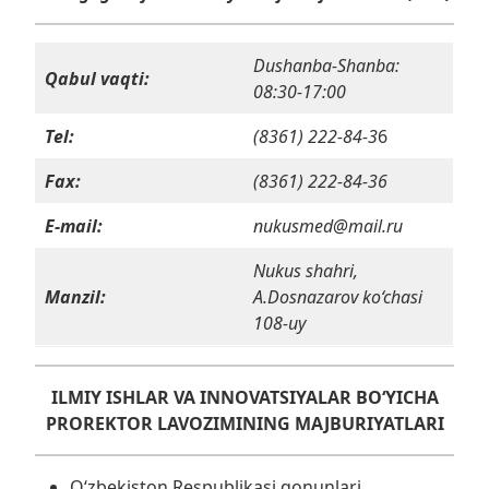
Dushanba-Shanba:
Qabul vaqti:
08:30-17:00
Tel:
(8361) 222-84-3
6
Fax:
(8361) 222-84-36
E-mail:
nukusmed@mail.ru
Nukus shahri,
Manzil:
A.Dosnazarov ko‘chasi
108-uy
ILMIY ISHLAR VA INNOVATSIYALAR BO‘YICHA
PROREKTOR LAVOZIMINING MAJBURIYATLARI
O‘zbekiston Respublikasi qonunlari,