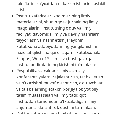
takliflarini ro‘yxatdan o‘tkazish ishlarini tashkil
etish
Institut kafedralari xodimlarining ilmiy
materiallarini, shuningdek jurnalning ilmiy
maqolalarini, institutning o‘quv va ilmiy
faoliyati davomida ilmiy va davriy nashrlarni
tayyorlash va nashr etish jarayonini,
kutubxona adabiyotlarining yangilanishini
nazorat qilish; halqaro raqamli kutubxonalari
Scopus, Web of Science va boshqalarga
institut xodimlarining kirishini ta’minlash;
Respublika va xalqaro ilmiy – amaliy
konferentsiyalarni rejalashtirish, tashkil etish
va o‘tkazishni muvofiqlashtirish, o‘qituvchilar
va talabalarning etakchi xorijiy tibbiyot oliy
ta’lim muassasalari va ilmiy tadqiqot
institutlari tomonidan o‘tkaziladigan ilmiy
anjumanlarda ishtirok etishini ta’minlash;
Doktorantura va mustaqil izlanuvchilar orqali