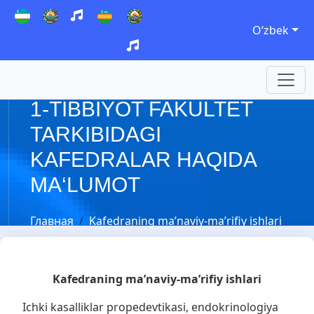
Oʻzbek
1-TIBBIYOT FAKULTET
TARKIBIDAGI
KAFEDRALAR HAQIDA
MA‘LUMOT
Главная
Kafedraning ma’naviy-ma’rifiy ishlari
Kafedraning ma’naviy-ma’rifiy ishlari
Ichki kasalliklar propedevtikasi, endokrinologiya