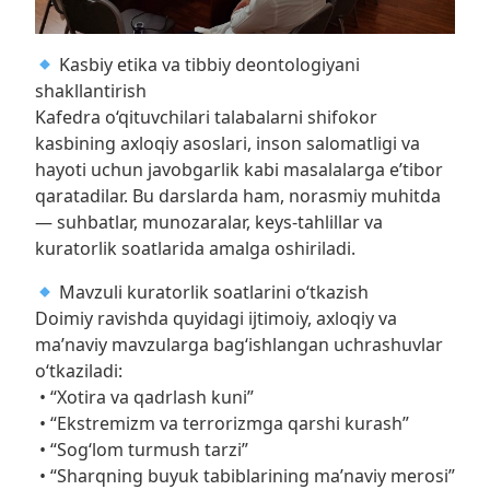
Kasbiy etika va tibbiy deontologiyani
shakllantirish
Kafedra o‘qituvchilari talabalarni shifokor
kasbining axloqiy asoslari, inson salomatligi va
hayoti uchun javobgarlik kabi masalalarga e’tibor
qaratadilar. Bu darslarda ham, norasmiy muhitda
— suhbatlar, munozaralar, keys-tahlillar va
kuratorlik soatlarida amalga oshiriladi.
Mavzuli kuratorlik soatlarini o‘tkazish
Doimiy ravishda quyidagi ijtimoiy, axloqiy va
ma’naviy mavzularga bag‘ishlangan uchrashuvlar
o‘tkaziladi:
• “Xotira va qadrlash kuni”
• “Ekstremizm va terrorizmga qarshi kurash”
• “Sog‘lom turmush tarzi”
• “Sharqning buyuk tabiblarining ma’naviy merosi”