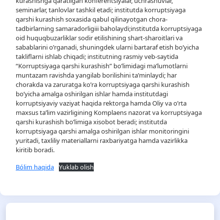
kurashishga qaratilgan konferentsiyalar, uchrashuvlar,
seminarlar, tanlovlar tashkil etadi; institutda korruptsiyaga
qarshi kurashish soxasida qabul qilinayotgan chora-
tadbirlarning samaradorligiii baholaydi;institutda korruptsiyaga
oid huquqbuzarliklar sodir etilishining shart-sharoitlari va
sabablarini o’rganadi, shuningdek ularni bartaraf etish bo’yicha
takliflarni ishlab chiqadi; institutning rasmiy veb-saytida
“Korruptsiyaga qarshi kurashish” bo’limidagi ma’lumotlarni
muntazam ravishda yangilab borilishini ta’minlaydi; har
chorakda va zaruratga ko’ra korruptsiyaga qarshi kurashish
bo’yicha amalga oshirilgan ishlar hamda institutdagi
korruptsiyaviy vaziyat haqida rektorga hamda Oliy va o’rta
maxsus ta’lim vazirligining Komplaens nazorat va korruptsiyaga
qarshi kurashish bo’limiga xisobot beradi; institutda
korruptsiyaga qarshi amalga oshirilgan ishlar monitoringini
yuritadi, taxliliy materiallarni raxbariyatga hamda vazirlikka
kiritib boradi.
Bólim haqida
Yuklab olish