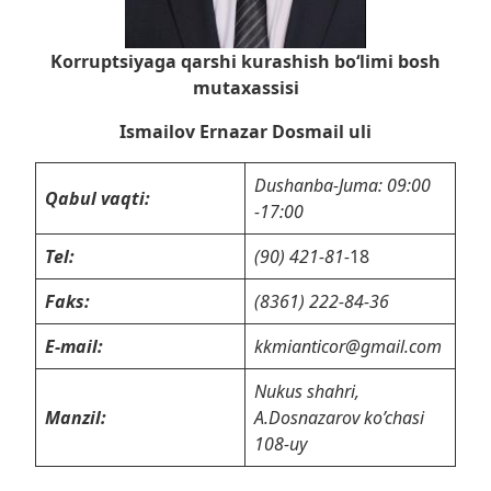
Korruptsiyaga qarshi kurashish bo‘limi bosh
mutaxassisi
Ismailov Ernazar Dosmail uli
Dushanba-Juma: 09:00
Qabul vaqti:
-17:00
Tel:
(90) 421-81-
18
Faks:
(8361) 222-84-36
E-mail:
kkmianticor@gmail.com
Nukus shahri,
Manzil:
A.Dosnazarov ko’chasi
108-uy