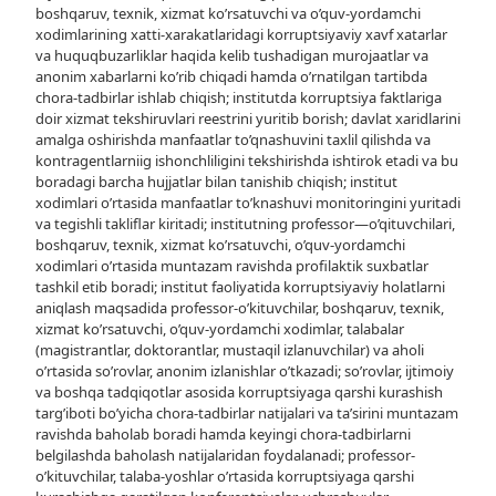
boshqaruv, texnik, xizmat ko’rsatuvchi va o’quv-yordamchi
xodimlarining xatti-xarakatlaridagi korruptsiyaviy xavf xatarlar
va huquqbuzarliklar haqida kelib tushadigan murojaatlar va
anonim xabarlarni ko’rib chiqadi hamda o’rnatilgan tartibda
chora-tadbirlar ishlab chiqish; institutda korruptsiya faktlariga
doir xizmat tekshiruvlari reestrini yuritib borish; davlat xaridlarini
amalga oshirishda manfaatlar to’qnashuvini taxlil qilishda va
kontragentlarniig ishonchliligini tekshirishda ishtirok etadi va bu
boradagi barcha hujjatlar bilan tanishib chiqish; institut
xodimlari o’rtasida manfaatlar to’knashuvi monitoringini yuritadi
va tegishli takliflar kiritadi; institutning professor—o’qituvchilari,
boshqaruv, texnik, xizmat ko’rsatuvchi, o’quv-yordamchi
xodimlari o’rtasida muntazam ravishda profilaktik suxbatlar
tashkil etib boradi; institut faoliyatida korruptsiyaviy holatlarni
aniqlash maqsadida professor-o’kituvchilar, boshqaruv, texnik,
xizmat ko’rsatuvchi, o’quv-yordamchi xodimlar, talabalar
(magistrantlar, doktorantlar, mustaqil izlanuvchilar) va aholi
o’rtasida so’rovlar, anonim izlanishlar o’tkazadi; so’rovlar, ijtimoiy
va boshqa tadqiqotlar asosida korruptsiyaga qarshi kurashish
targ’iboti bo’yicha chora-tadbirlar natijalari va ta’sirini muntazam
ravishda baholab boradi hamda keyingi chora-tadbirlarni
belgilashda baholash natijalaridan foydalanadi; professor-
o’kituvchilar, talaba-yoshlar o’rtasida korruptsiyaga qarshi