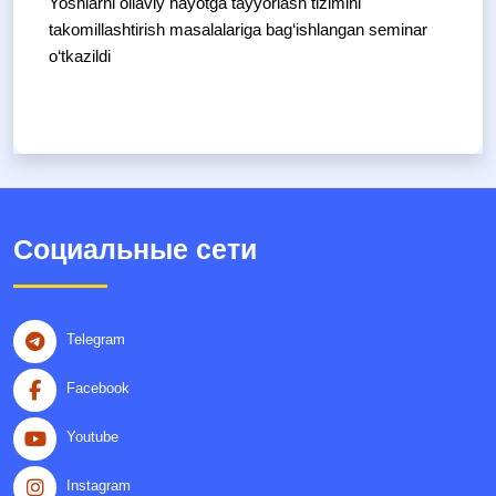
Yoshlarni oilaviy hayotga tayyorlash tizimini
takomillashtirish masalalariga bag‘ishlangan seminar
o‘tkazildi
Социальные сети
Telegram
Facebook
Youtube
Instagram