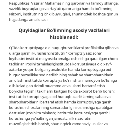
Respublikasi Vazirlar Mahamasining qarorlari va farmoyishlariga,
vazirlik buyruqlariga va Hay’ati qarorlariga hamda bo’limning
Nizomi, institutning ichki buyruqlari, shuningdek boshqa qonun
hujjatlariga amal qiladi.
Quyidagilar Bo’limning asosiy vazifalari
hisoblanadi:
QTIda korruptsiyaga oid huquqbuzarliklarni profilaktika qilish va
ularga qarshi kurashish;institutni “Korruptsiyasiz soha”
loyihasini institut miqyosida amalga oshirishga qaratilgan chora-
tadbirlar ijrosini ta’minlash;institutda korruptsiyaga oid xavf-
xatarlar yuqori bo’lgan yunalishlar hamda korruptsiyaga oid
huquqbuzarliklar sodir etilishining sabab va shart-sharoitlarini
aniqlash; institutda korruptsiya ko’rinishlari namoyon bo’lishiga
olib keladigan tizimli muammolar va ularni bartaraf etish
bo’yicha tegishli takliflarni kiritgan holda axborot berib borish;
institutda korruptsiyaga oid huquqbuzarliklarning sabab va
shart-sharoitlarini bartaraf etish hamda korruptsiyaga qarshi
kurashish choralarining samaradorligini oshirishga qaratilgan
dasturlar ijrosini ta’minlash; institutda korruptsiyaga qarshi
kurashishga yo’naltirilgan jamoatchilik nazoratini
muvofiqlashtirib borish, shuningdek zamonaviy usullar va