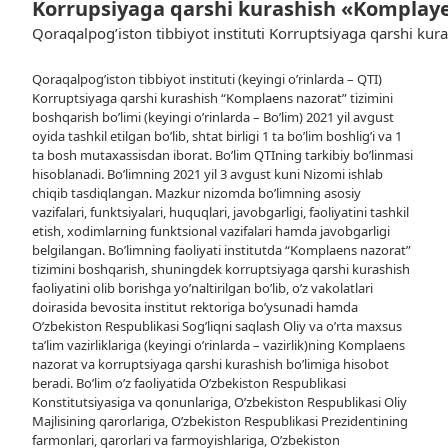
Korrupsiyaga qarshi kurashish «Komplayen
Qoraqalpog’iston tibbiyot instituti Korruptsiyaga qarshi kur
Qoraqalpog’iston tibbiyot instituti (keyingi o’rinlarda – QTI)
Korruptsiyaga qarshi kurashish “Komplaens nazorat” tizimini
boshqarish bo’limi (keyingi o’rinlarda – Bo’lim) 2021 yil avgust
oyida tashkil etilgan bo’lib, shtat birligi 1 ta bo’lim boshlig’i va 1
ta bosh mutaxassisdan iborat. Bo’lim QTIning tarkibiy bo’linmasi
hisoblanadi. Bo’limning 2021 yil 3 avgust kuni Nizomi ishlab
chiqib tasdiqlangan. Mazkur nizomda bo’limning asosiy
vazifalari, funktsiyalari, huquqlari, javobgarligi, faoliyatini tashkil
etish, xodimlarning funktsional vazifalari hamda javobgarligi
belgilangan. Bo’limning faoliyati institutda “Komplaens nazorat”
tizimini boshqarish, shuningdek korruptsiyaga qarshi kurashish
faoliyatini olib borishga yo’naltirilgan bo’lib, o’z vakolatlari
doirasida bevosita institut rektoriga bo’ysunadi hamda
O’zbekiston Respublikasi Sog’liqni saqlash Oliy va o’rta maxsus
ta’lim vazirliklariga (keyingi o’rinlarda – vazirlik)ning Komplaens
nazorat va korruptsiyaga qarshi kurashish bo’limiga hisobot
beradi. Bo’lim o’z faoliyatida O’zbekiston Respublikasi
Konstitutsiyasiga va qonunlariga, O’zbekiston Respublikasi Oliy
Majlisining qarorlariga, O’zbekiston Respublikasi Prezidentining
farmonlari, qarorlari va farmoyishlariga, O’zbekiston