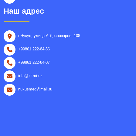
Наш адрес
г.Нукус, улица A.Досназаров, 108
+99861 222-84-36
+99861 222-84-07
info@kkmi.uz
nukusmed@mail.ru