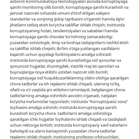
axborot-kommunikatsiya texnologiyalari asosida korruptsiyaga
qarshi monitoring olib borish; korruptsiyaga qarshi kurashish va
jamoat nazorati sohasida umum e’tirof etilgan xalqaro
standartlar va xorijning ijobiy tajribasini o’rganish hamda ilg’or
jihatlarni tatbiq etish bo’yicha takliflar ishlab chiqish; institutda
korruptsiyaning holati, tendentsiyalari va sabablari hamda
korruptsiyaga qarshi choralar ko’rishning samaradorligi
yuzasidan sotsiologik, ilmiy va boshqa tadqiqotlarni tashkil etish
va takliflar ishlab chiqish; Bo’lim o’ziga yuklangan vazifalarni
bajarish uchun quyidagi funktsiyalarni amalga oshiradi:
institutda korruptsiyaga qarshi kurashishga oid qonunlar va
qonunosti hujjatlar, shuningdek, Vazirlik Hay’ati qarorlari va
buyruqlariga rioya etilishi ustidan nazorat olib borish;
korruptsiyaga oid huqukbuzarliklarning oldini olishga qaratilgan
chora-tadbirlar va ish rejalarini ishlab chiqadi, ularning to’liq,
sifatli va o’z vaqtida ijro etilishini ta’minlaydi, belgilangan chora-
tadbirlarning amalga oshirilishi axvolini o’ganadi, natijalari
bo’yicha ma’lumotlar tayyorlash; nstitutda “Korruptsiyasiz soxa”
loyihasini amalga oshirish; institutda korruptsiyaga qarshi
kurashish bo’yicha chora- tadbirlarni amalga oshirishga
qaratilgan ichki hujjatlar loyihalarini ishlab chiqadi va tasdiqlash
uchun rektorga kiritish; institutda korruptsiyaviy xavf-xatarlarni
baholaydi va ularni kamaytirish yuzasidan chora-tadbirlar
rejalarini ishlab chiqish; institutning professor-o’kituvchilari,