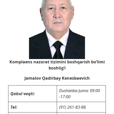
Komplaens nazorat tizimini boshqarish bo’limi
boshlig’i
Jamalov Qadirbay Kenesbaevich
Dushanba-Juma: 09:00
Qabul vaqti:
-17:00
Tel:
(91) 261-83-
88