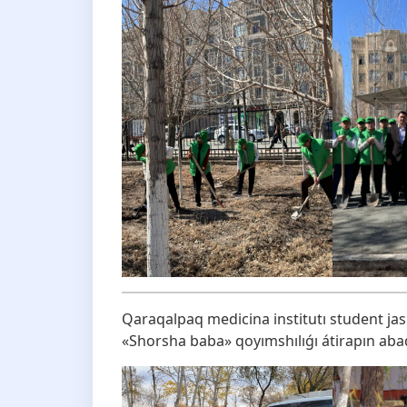
Qaraqalpaq medicina institutı student jasl
«Shorsha baba» qoyımshılıǵı átirapın abad