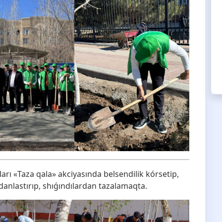
arı «Taza qala» akciyasında belsendilik kórsetip,
anlastırıp, shıǵındılardan tazalamaqta.