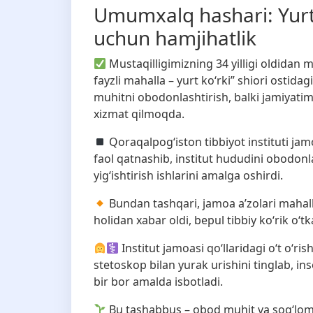
Umumxalq hashari: Yurti
uchun hamjihatlik
Mustaqilligimizning 34 yilligi oldidan
fayzli mahalla – yurt ko‘rki” shiori ostid
muhitni obodonlashtirish, balki jamiyat
xizmat qilmoqda.
Qoraqalpog‘iston tibbiyot instituti ja
faol qatnashib, institut hududini obodonla
yig‘ishtirish ishlarini amalga oshirdi.
Bundan tashqari, jamoa a’zolari mahall
holidan xabar oldi, bepul tibbiy ko‘rik o
Institut jamoasi qo‘llaridagi o‘t o‘r
stetoskop bilan yurak urishini tinglab, i
bir bor amalda isbotladi.
Bu tashabbus – obod muhit va sog‘lom 