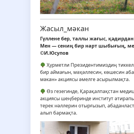
Жасыл_мәкан
Гүллене бер, таллы жағыс, қәдирдан
Мен — сениң бир нарт шыбығың, ме
©️И.Юсупов
Ҳүрметли Президентимиздиң тиккел
бир аймағын, мәҳәллесин, көшесин аб
мәкан» акциясы әмелге асырылмақта.
Өз гезегинде, Қарақалпақстан меди
акциясы шеңберинде институт әтирапы
терек нәллерин отырғызып, абаданла
алып бармақта.