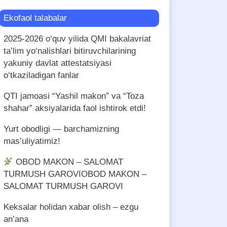
Ekofaol talabalar
2025-2026 o‘quv yilida QMI bakalavriat
ta’lim yo‘nalishlari bitiruvchilarining
yakuniy davlat attestatsiyasi
o‘tkaziladigan fanlar
QTI jamoasi “Yashil makon” va “Toza
shahar” aksiyalarida faol ishtirok etdi!
Yurt obodligi — barchamizning
mas’uliyatimiz!
OBOD MAKON – SALOMAT
TURMUSH GAROVIOBOD MAKON –
SALOMAT TURMUSH GAROVI
Keksalar holidan xabar olish – ezgu
an’ana