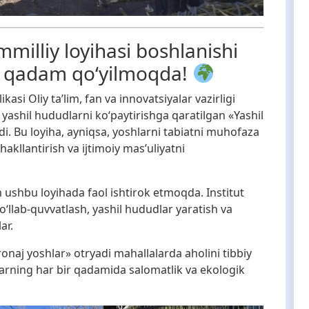
illiy loyihasi boshlanishi
ka qadam qo‘yilmoqda!
si Oliy ta’lim, fan va innovatsiyalar vazirligi
yashil hududlarni ko‘paytirishga qaratilgan «Yashil
i. Bu loyiha, ayniqsa, yoshlarni tabiatni muhofaza
hakllantirish va ijtimoiy mas’uliyatni
 ushbu loyihada faol ishtirok etmoqda. Institut
o‘llab-quvvatlash, yashil hududlar yaratish va
ar.
ronaj yoshlar» otryadi mahallalarda aholini tibbiy
arning har bir qadamida salomatlik va ekologik