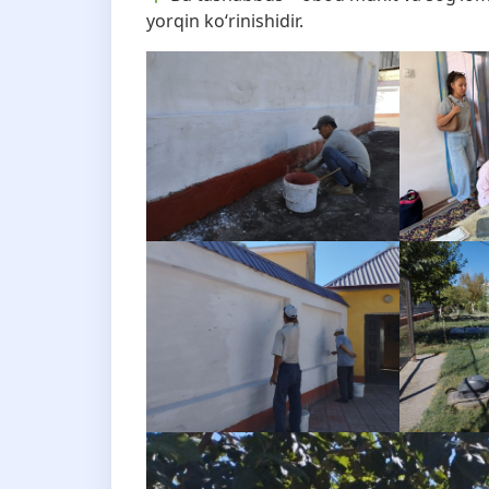
yorqin ko‘rinishidir.