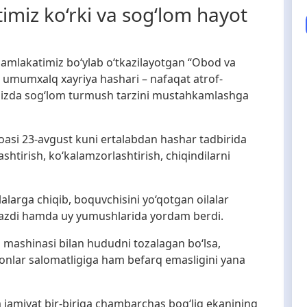
miz ko‘rki va sog‘lom hayot
 mamlakatimiz bo‘ylab o‘tkazilayotgan “Obod va
agi umumxalq xayriya hashari – nafaqat atrof-
imizda sog‘lom turmush tarzini mustahkamlashga
moasi 23-avgust kuni ertalabdan hashar tadbirida
shtirish, ko‘kalamzorlashtirish, chiqindilarni
alarga chiqib, boquvchisini yo‘qotgan oilalar
‘tkazdi hamda uy yumushlarida yordam berdi.
ish mashinasi bilan hududni tozalagan bo‘lsa,
nsonlar salomatligiga ham befarq emasligini yana
jamiyat bir-biriga chambarchas bog‘liq ekanining