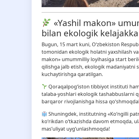
«Yashil makon» umumm
bilan ekologik kelajak
Bugun, 15 mart kuni, O‘zbekiston Respublika
tomonidan ekologik holatni yaxshilash va 
makon» umummilliy loyihasiga start berild
qilishga jalb etish, ekologik madaniyatni s
kuchaytirishga qaratilgan.
Qoraqalpog‘iston tibbiyot instituti ham
talaba-yoshlari ekologik tashabbuslarni q
barqaror rivojlanishga hissa qo‘shmoqdal
Shuningdek, institutning «Ko‘ngilli pat
ko‘rikdan o‘tkazishda davom etmoqda, ul
mas’uliyat uyg‘unlashmoqda!