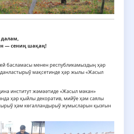
 далам,
н — сениң шақаң!
ей басламасы менен республикамыздың ҳәр
аданластырыў мақсетинде ҳәр жылы «Жасыл
цина институт жәмәәтиде «Жасыл мәкан»
нда ҳәр қыйлы декоратив, мийўе ҳәм саялы
стырыў ҳәм көгалландырыў жумысларын қызғын