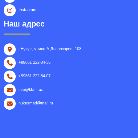
Instagram
Наш адрес
г.Нукус, улица A.Досназаров, 108
+99861 222-84-36
+99861 222-84-07
info@kkmi.uz
nukusmed@mail.ru