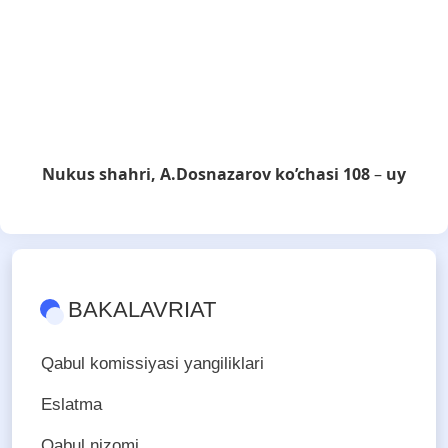
Nukus shahri, A.Dosnazarov ko’chasi
108
–
uy
BAKALAVRIAT
Qabul komissiyasi yangiliklari
Eslatma
Qabul nizomi