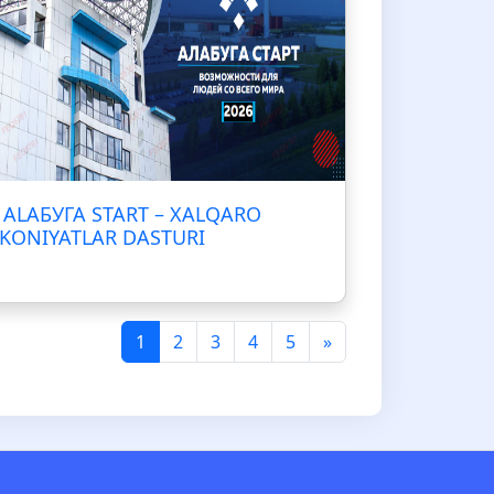
ALAБУГА START – XALQARO
KONIYATLAR DASTURI
1
2
3
4
5
»