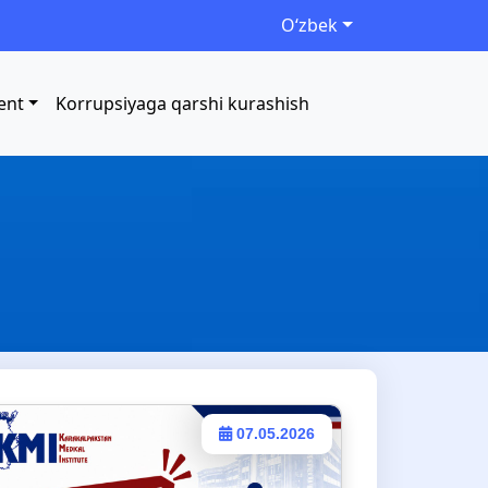
Oʻzbek
ent
Korrupsiyaga qarshi kurashish
07.05.2026