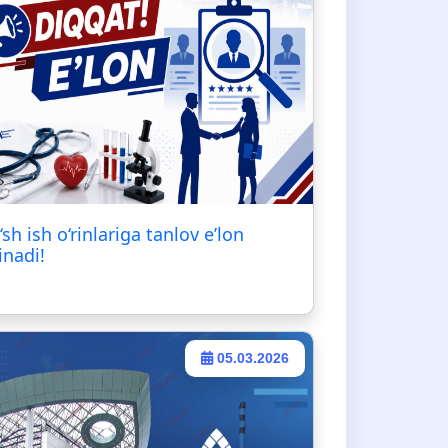
‘sh ish o‘rinlariga tanlov e’lon
inadi!
05.03.2026