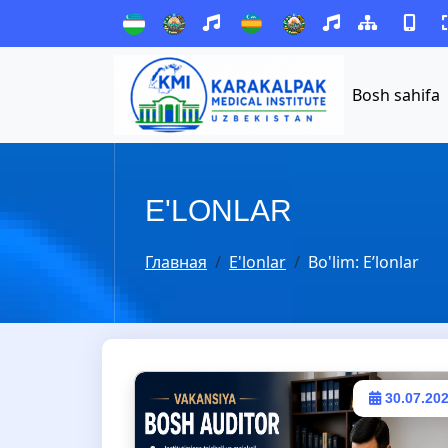
Bosh sahifa
E'LONLAR
Главная
E'lonlar
Bo'lim:
E’lonlar
30.07.20