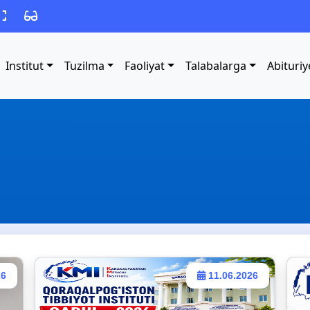
Institut
Tuzilma
Faoliyat
Talabalarga
Abituriy
26
11.06.2026