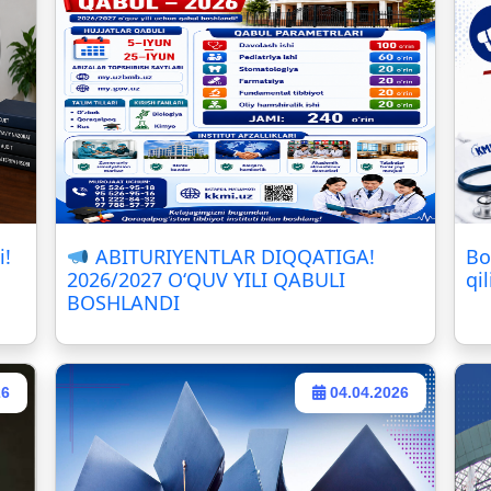
i!
ABITURIYENTLAR DIQQATIGA!
Bo
2026/2027 O‘QUV YILI QABULI
qil
BOSHLANDI
26
04.04.2026