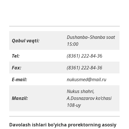
Dushanba–Shanba soat
Qabul vaqti:
15:00
Tel:
(8361) 222-84-3
6
Fax:
(8361) 222-84-36
E-mail:
nukusmed@mail.ru
Nukus shahri,
Manzil:
A.Dosnazarov ko‘chasi
108-uy
Davolash ishlari boʼyicha prorektorning asosiy