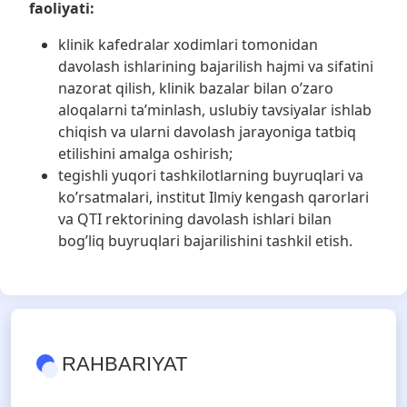
faoliyati:
klinik kafedralar xodimlari tomonidan
davolash ishlarining bajarilish hajmi va sifatini
nazorat qilish, klinik bazalar bilan oʼzaro
aloqalarni taʼminlash, uslubiy tavsiyalar ishlab
chiqish va ularni davolash jarayoniga tatbiq
etilishini amalga oshirish;
tegishli yuqori tashkilotlarning buyruqlari va
koʼrsatmalari, institut Ilmiy kengash qarorlari
va QTI rektorining davolash ishlari bilan
bogʼliq buyruqlari bajarilishini tashkil etish.
RAHBARIYAT