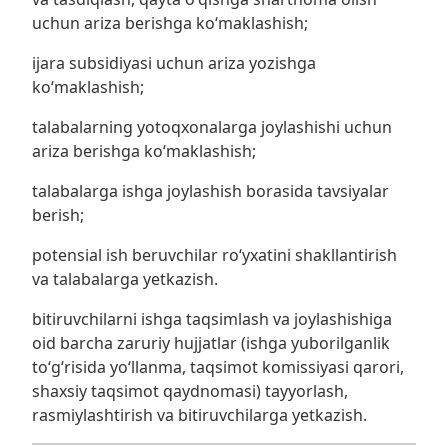
uchun ariza berishga koʻmaklashish;
ijara subsidiyasi uchun ariza yozishga
koʻmaklashish;
talabalarning yotoqxonalarga joylashishi uchun
ariza berishga koʻmaklashish;
talabalarga ishga joylashish borasida tavsiyalar
berish;
potensial ish beruvchilar roʻyxatini shakllantirish
va talabalarga yetkazish.
bitiruvchilarni ishga taqsimlash va joylashishiga
oid barcha zaruriy hujjatlar (ishga yuborilganlik
toʻgʻrisida yoʻllanma, taqsimot komissiyasi qarori,
shaxsiy taqsimot qaydnomasi) tayyorlash,
rasmiylashtirish va bitiruvchilarga yetkazish.