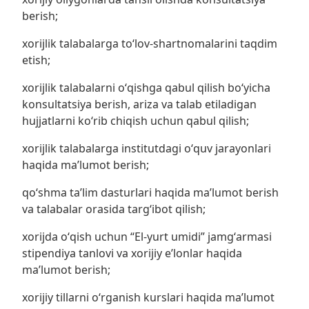
berish;
xorijlik talabalarga toʻlov-shartnomalarini taqdim
etish;
xorijlik talabalarni oʻqishga qabul qilish boʻyicha
konsultatsiya berish, ariza va talab etiladigan
hujjatlarni koʻrib chiqish uchun qabul qilish;
xorijlik talabalarga institutdagi oʻquv jarayonlari
haqida maʼlumot berish;
qoʻshma ta’lim dasturlari haqida ma’lumot berish
va talabalar orasida targʻibot qilish;
xorijda oʻqish uchun “El-yurt umidi” jamgʻarmasi
stipendiya tanlovi va xorijiy e’lonlar haqida
ma’lumot berish;
xorijiy tillarni oʻrganish kurslari haqida ma’lumot