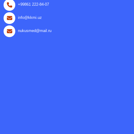
+99861 222-84-07
info@kkmi.uz
nukusmed@mail.ru