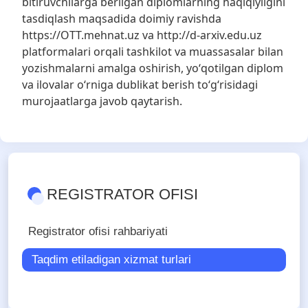
bitiruvchilarga berilgan diplomlarning haqiqiyligini
tasdiqlash maqsadida doimiy ravishda
https://OTT.mehnat.uz va http://d-arxiv.edu.uz
platformalari orqali tashkilot va muassasalar bilan
yozishmalarni amalga oshirish, yoʻqotilgan diplom
va ilovalar oʻrniga dublikat berish toʻgʻrisidagi
murojaatlarga javob qaytarish.
REGISTRATOR OFISI
Registrator ofisi rahbariyati
Taqdim etiladigan xizmat turlari