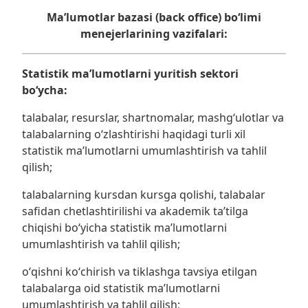
Maʼlumotlar bazasi (back office)
boʻlimi
menejerlarining vazifalari:
Statistik maʼlumotlarni yuritish sektori
bo‘ycha
:
talabalar, resurslar, shartnomalar, mashgʻulotlar va
talabalarning oʻzlashtirishi haqidagi turli xil
statistik maʼlumotlarni umumlashtirish va tahlil
qilish;
talabalarning kursdan kursga qolishi, talabalar
safidan chetlashtirilishi va akademik taʼtilga
chiqishi boʻyicha statistik maʼlumotlarni
umumlashtirish va tahlil qilish;
oʻqishni koʻchirish va tiklashga tavsiya etilgan
talabalarga oid statistik maʼlumotlarni
umumlashtirish va tahlil qilish;