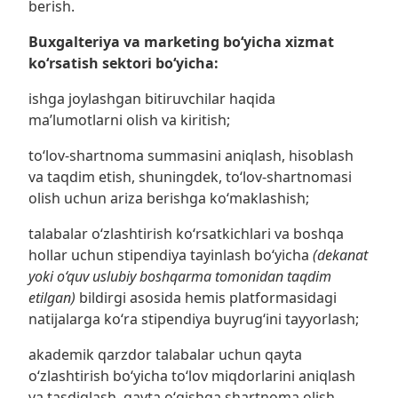
berish.
Buxgalteriya
va
marketing boʻyicha xizmat
koʻrsatish sektori
bo‘yicha
:
ishga joylashgan bitiruvchilar haqida
maʼlumotlarni olish va kiritish;
toʻlov-shartnoma summasini aniqlash, hisoblash
va taqdim etish, shuningdek, toʻlov-shartnomasi
olish uchun ariza berishga koʻmaklashish;
talabalar o‘zlashtirish ko‘rsatkichlari va boshqa
hollar uchun stipendiya tayinlash boʻyicha
(dekanat
yoki o‘quv uslubiy boshqarma tomonidan taqdim
etilgan)
bildirgi asosida hemis platformasidagi
natijalarga ko‘ra stipendiya buyrug‘ini tayyorlash;
akademik qarzdor talabalar uchun qayta
oʻzlashtirish bo‘yicha toʻlov miqdorlarini aniqlash
va tasdiqlash, qayta oʻqishga shartnoma olish