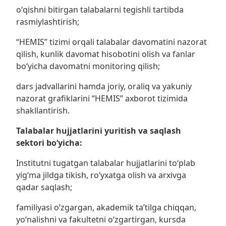
oʻqishni bitirgan talabalarni tegishli tartibda
rasmiylashtirish;
“HEMIS” tizimi orqali talabalar davomatini nazorat
qilish, kunlik davomat hisobotini olish va fanlar
boʻyicha davomatni monitoring qilish;
dars jadvallarini hamda joriy, oraliq va yakuniy
nazorat grafiklarini “HEMIS” axborot tizimida
shakllantirish.
Talabalar hujjatlarini yuritish va saqlash
sektori
bo‘yicha:
Institutni tugatgan talabalar hujjatlarini toʻplab
yigʻma jildga tikish, roʻyxatga olish va arxivga
qadar saqlash;
familiyasi oʻzgargan, akademik taʼtilga chiqqan,
yoʻnalishni va fakultetni oʻzgartirgan, kursda