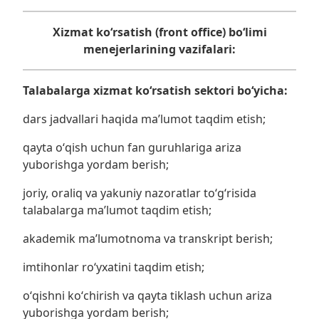
Xizmat koʻrsatish (front office) boʻlimi
menejerlarining vazifalari:
Talabalarga xizmat koʻrsatish sektori
bo‘yicha
:
dars jadvallari haqida maʼlumot taqdim etish;
qayta oʻqish uchun fan guruhlariga ariza
yuborishga yordam berish;
joriy, oraliq va yakuniy nazoratlar toʻgʻrisida
talabalarga maʼlumot taqdim etish;
akademik maʼlumotnoma va transkript berish;
imtihonlar roʻyxatini taqdim etish;
oʻqishni koʻchirish va qayta tiklash uchun ariza
yuborishga yordam berish;