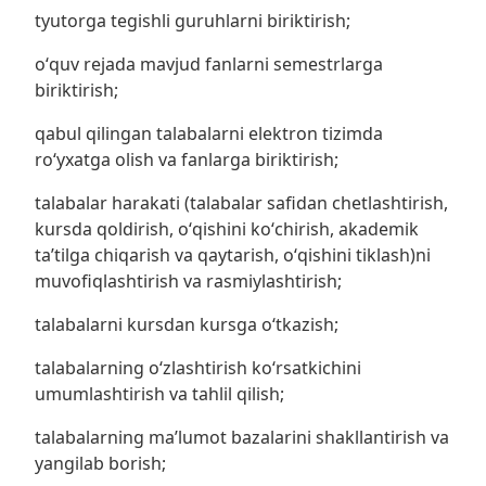
tyutorga tegishli guruhlarni biriktirish;
oʻquv rejada mavjud fanlarni semestrlarga
biriktirish;
qabul qilingan talabalarni elektron tizimda
roʻyxatga olish va fanlarga biriktirish;
talabalar harakati (talabalar safidan chetlashtirish,
kursda qoldirish, oʻqishini koʻchirish, akademik
taʼtilga chiqarish va qaytarish, oʻqishini tiklash)ni
muvofiqlashtirish va rasmiylashtirish;
talabalarni kursdan kursga oʻtkazish;
talabalarning o‘zlashtirish ko‘rsatkichini
umumlashtirish va tahlil qilish;
talabalarning maʼlumot bazalarini shakllantirish va
yangilab borish;