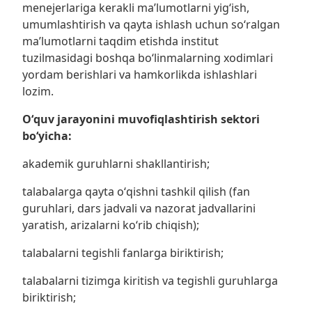
menejerlariga kerakli ma’lumotlarni yigʻish,
umumlashtirish va qayta ishlash uchun so‘ralgan
ma’lumotlarni taqdim etishda institut
tuzilmasidagi boshqa boʻlinmalarning xodimlari
yordam berishlari va hamkorlikda ishlashlari
lozim.
Oʻquv jarayonini muvofiqlashtirish sektori
bo‘yicha:
akademik guruhlarni shakllantirish;
talabalarga qayta oʻqishni tashkil qilish (fan
guruhlari, dars jadvali va nazorat jadvallarini
yaratish, arizalarni koʻrib chiqish);
talabalarni tegishli fanlarga biriktirish;
talabalarni tizimga kiritish va tegishli guruhlarga
biriktirish;