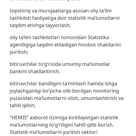
topshiriq va murojaatlarga asosan oliy taʼlim
tashkiloti faoliyatiga doir statistik maʼlumotlarni
taqdim etishga tayyorlash;
oliy taʼlim tashkilotlari tomonidan Statistika
agentligiga taqdim etiladigan hisobot shakllarini
yuritish;
bitiruvchilar toʻgʻrisida umumiy maʼlumotlar
bankini shakllantirish;
bitiruvchilar bandligini ta’minlash hamda ishga
joylashganligi bo‘yicha olib borilgan monitoring
yuzasidan maʼlumotlarni olish, umumlashtirish va
tahlil qilish;
“HEMIS” axborot tizimiga kiritilayotgan statistik
maʼlumotlarning toʻgʻriligini tahlil qilib borish.
Statistik maʼlumotlarni yuritish sektori