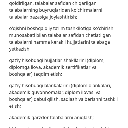
qoldirilgan, talabalar safidan chiqarilgan
talabalarning buyruqlaridan koʻchirmalarni
talabalar bazasiga joylashtirish;
oʻqishni boshqa oliy taʼlim tashkilotiga koʻchirish
munosabati bilan talabalar safidan chetlatilgan
talabalarni hamma kerakli hujjatlarini talabaga
yetkazish;
qatʼiy hisobdagi hujjatlar shakllarini (diplom,
diplomga ilova, akademik sertifikatlar va
boshqalar) taqdim etish;
qatʼiy hisobdagi blankalarini (diplom blankalari,
akademik guvohnomalar, diplom ilovasi va
boshqalar) qabul qilish, saqlash va berishni tashkil
etish;
akademik qarzdor talabalarni aniqlash;