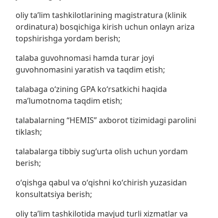
oliy taʼlim tashkilotlarining magistratura (klinik
ordinatura) bosqichiga kirish uchun onlayn ariza
topshirishga yordam berish;
talaba guvohnomasi hamda turar joyi
guvohnomasini yaratish va taqdim etish;
talabaga oʻzining GPA koʻrsatkichi haqida
maʼlumotnoma taqdim etish;
talabalarning “HEMIS” axborot tizimidagi parolini
tiklash;
talabalarga tibbiy sugʻurta olish uchun yordam
berish;
oʻqishga qabul va oʻqishni koʻchirish yuzasidan
konsultatsiya berish;
oliy taʼlim tashkilotida mavjud turli xizmatlar va