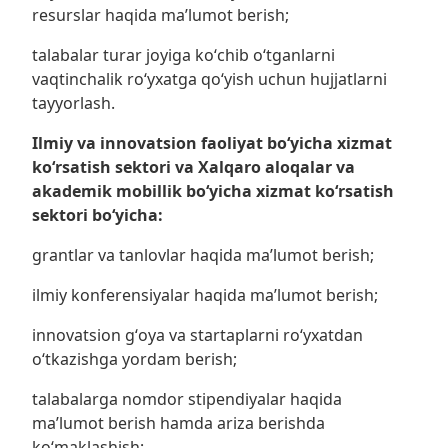
resurslar haqida maʼlumot berish;
talabalar turar joyiga koʻchib oʻtganlarni
vaqtinchalik roʻyxatga qoʻyish uchun hujjatlarni
tayyorlash.
Ilmiy va innovatsion faoliyat boʻyicha xizmat
koʻrsatish sektori
va
Xalqaro aloqalar va
akademik mobillik boʻyicha xizmat koʻrsatish
sektori
bo‘yicha
:
grantlar va tanlovlar haqida maʼlumot berish;
ilmiy konferensiyalar haqida maʼlumot berish;
innovatsion gʻoya va startaplarni roʻyxatdan
oʻtkazishga yordam berish;
talabalarga nomdor stipendiyalar haqida
maʼlumot berish hamda ariza berishda
koʻmaklashish;