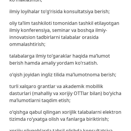
ilmiy loyihalar toʻgʻrisida konsultatsiya berish;
oliy taʼlim tashkiloti tomonidan tashkil etilayotgan
ilmiy konferensiya, seminar va boshqa ilmiy-
innovatsion tadbirlarni talabalar orasida
ommalashtirish;
talabalarga ilmiy toʻgaraklar haqida maʼlumot
berish hamda amaliy yordam koʻrsatish.
oʻqish joyidan ingliz tilida maʼlumotnoma berish;
turli xalqaro grantlar va akademik mobillik
dasturlari (mahalliy va xorijiy OTTlar bilan) boʻyicha
maʼlumotlarni taqdim etish;
oʻqishga qabul qilingan xorijlik talabalarni elektron
tizimda roʻyxatga olish va fanlarga biriktirish;
xorijiy oliygohlarda tahsil olishda konsultatsiya