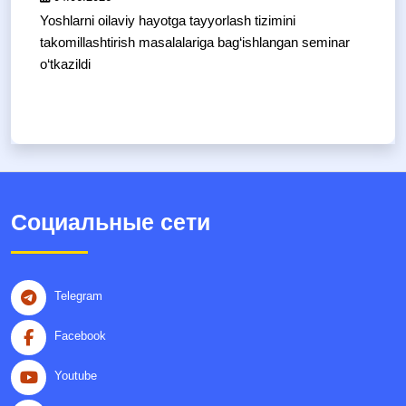
Yoshlarni oilaviy hayotga tayyorlash tizimini
takomillashtirish masalalariga bag‘ishlangan seminar
o‘tkazildi
Социальные сети
Telegram
Facebook
Youtube