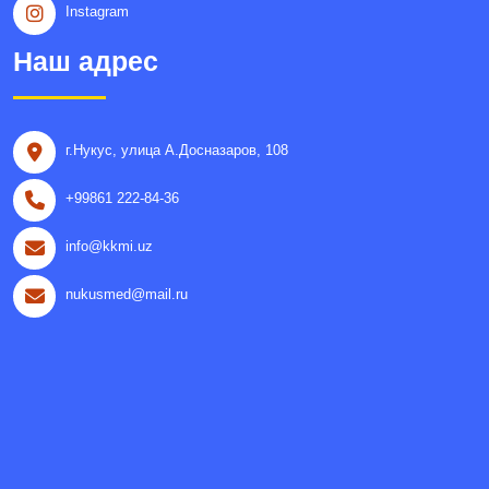
Instagram
Наш адрес
г.Нукус, улица A.Досназаров, 108
+99861 222-84-36
info@kkmi.uz
nukusmed@mail.ru