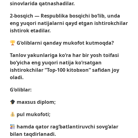
sinovlarida qatnashadilar.
2-bosqich — Respublika bosqichi bo‘lib, unda
eng yuqori natijalarni qayd etgan ishtirokchilar
ishtirok etadilar.
G‘oliblarni qanday mukofot kutmoqda?
Tanlov yakunlariga ko‘ra har bir yosh toifasi
bo‘yicha eng yuqori natija ko‘rsatgan
ishtirokchilar “Top-100 kitobxon” safidan joy
oladi.
G‘oliblar:
maxsus diplom;
pul mukofoti;
hamda qator rag‘batlantiruvchi sovg‘alar
bilan taqdirlanadi.