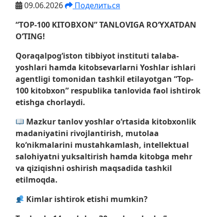
09.06.2026
Поделиться
“TOP-100 KITOBXON” TANLOVIGA RO‘YXATDAN
O‘TING!
Qoraqalpog‘iston tibbiyot instituti talaba-
yoshlari hamda kitobsevarlarni Yoshlar ishlari
agentligi tomonidan tashkil etilayotgan “Top-
100 kitobxon” respublika tanlovida faol ishtirok
etishga chorlaydi.
Mazkur tanlov yoshlar o‘rtasida kitobxonlik
madaniyatini rivojlantirish, mutolaa
ko‘nikmalarini mustahkamlash, intellektual
salohiyatni yuksaltirish hamda kitobga mehr
va qiziqishni oshirish maqsadida tashkil
etilmoqda.
Kimlar ishtirok etishi mumkin?