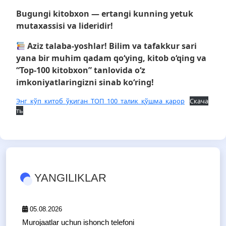
Bugungi kitobxon — ertangi kunning yetuk
mutaxassisi va lideridir!
Aziz talaba-yoshlar! Bilim va tafakkur sari
yana bir muhim qadam qo‘ying, kitob o‘qing va
“Top-100 kitobxon” tanlovida o‘z
imkoniyatlaringizni sinab ko‘ring!
Энг_кўп_китоб_ўқиган_ТОП_100_талик_қўшма_қарор
Скача
ть
YANGILIKLAR
05.08.2026
Murojaatlar uchun ishonch telefoni