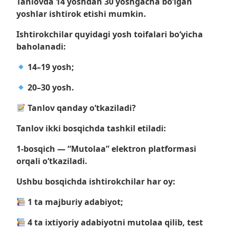
Tanlovda 14 yoshdan 30 yoshgacha bo‘lgan
yoshlar ishtirok etishi mumkin.
Ishtirokchilar quyidagi yosh toifalari bo‘yicha
baholanadi:
14–19 yosh;
20–30 yosh.
Tanlov qanday o‘tkaziladi?
Tanlov ikki bosqichda tashkil etiladi:
1-bosqich — “Mutolaa” elektron platformasi
orqali o‘tkaziladi.
Ushbu bosqichda ishtirokchilar har oy:
1 ta majburiy adabiyot;
4 ta ixtiyoriy adabiyotni mutolaa qilib, test