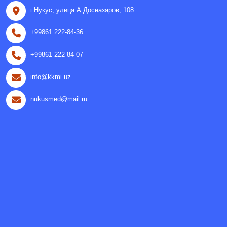
г.Нукус, улица A.Досназаров, 108
+99861 222-84-36
+99861 222-84-07
info@kkmi.uz
nukusmed@mail.ru