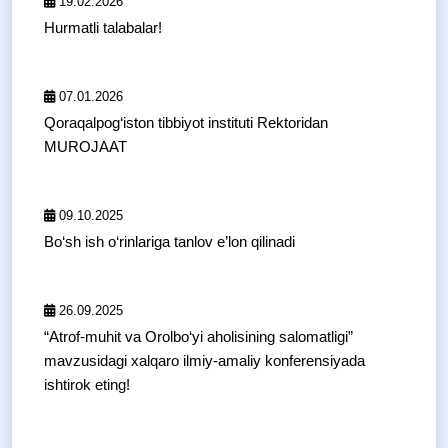
19.02.2026
Hurmatli talabalar!
07.01.2026
Qoraqalpog‘iston tibbiyot instituti Rektoridan
MUROJAAT
09.10.2025
Bo‘sh ish o‘rinlariga tanlov e’lon qilinadi
26.09.2025
“Atrof-muhit va Orolbo‘yi aholisining salomatligi”
mavzusidagi xalqaro ilmiy-amaliy konferensiyada
ishtirok eting!