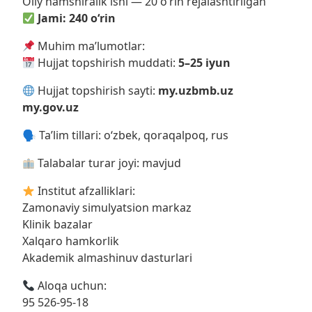
Oliy hamshiralik ishi — 20 o‘rin rejalashtirilgan
Jami: 240 o‘rin
Muhim ma’lumotlar:
Hujjat topshirish muddati:
5–25 iyun
Hujjat topshirish sayti:
my.uzbmb.uz
my.gov.uz
🗣 Ta’lim tillari: o‘zbek, qoraqalpoq, rus
Talabalar turar joyi: mavjud
Institut afzalliklari:
Zamonaviy simulyatsion markaz
Klinik bazalar
Xalqaro hamkorlik
Akademik almashinuv dasturlari
Aloqa uchun:
95 526-95-18